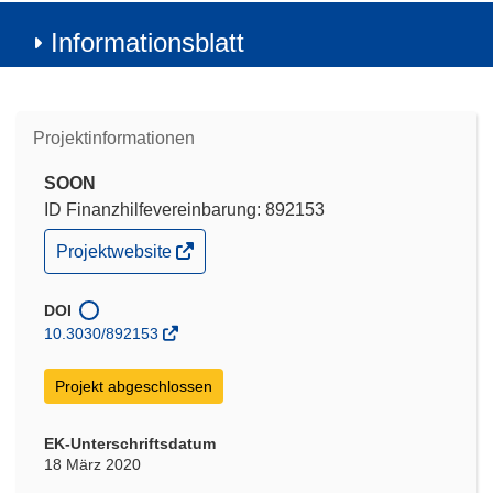
Informationsblatt
Projektinformationen
SOON
ID Finanzhilfevereinbarung: 892153
(öffnet
Projektwebsite
in
neuem
Fenster)
DOI
10.3030/892153
Projekt abgeschlossen
EK-Unterschriftsdatum
18 März 2020