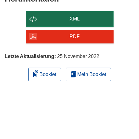
Inhalt
der
XML
Seite
herunterladen
PDF
Letzte Aktualisierung:
25 November 2022
Booklet
Mein Booklet