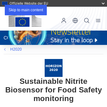
Offizielle Website der EU
Skip to main content
Menu
(öffnet
in
CORDIS
neuem
Fenster)
H2020
Sustainable Nitrite
Biosensor for Food Safety
monitoring