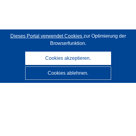
Dieses Portal verwendet Cookies
zur Optimierung der
Browserfunktion.
Cookies akzeptieren.
Cookies ablehnen.
CORDIS - Forschungsergebnisse der EU
Diese Website wird vom
Amt für Veröffentlichungen der
Europäischen Union
verwaltet.
Barrierefreiheit
Halbautomatische Projektklassifizierung - Hinweis zur