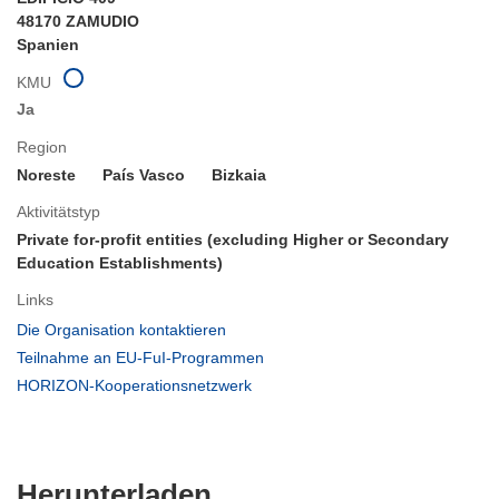
48170 ZAMUDIO
Spanien
KMU
Ja
Region
Noreste
País Vasco
Bizkaia
Aktivitätstyp
Private for-profit entities (excluding Higher or Secondary
Education Establishments)
Links
(öffnet
Die Organisation kontaktieren
in
(öffnet
Teilnahme an EU-FuI-Programmen
neuem
in
(öffnet
HORIZON-Kooperationsnetzwerk
Fenster)
neuem
in
Fenster)
neuem
Fenster)
Den
Herunterladen