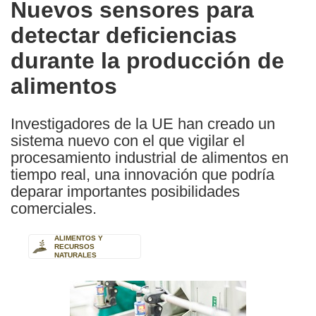
Nuevos sensores para
the
detectar deficiencias
following
languages:
durante la producción de
alimentos
Investigadores de la UE han creado un
sistema nuevo con el que vigilar el
procesamiento industrial de alimentos en
tiempo real, una innovación que podría
deparar importantes posibilidades
comerciales.
ALIMENTOS Y
RECURSOS
NATURALES