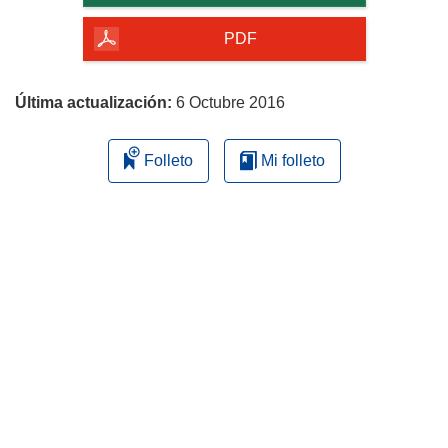
de
la
PDF
página
Última actualización:
6 Octubre 2016
Folleto
Mi folleto