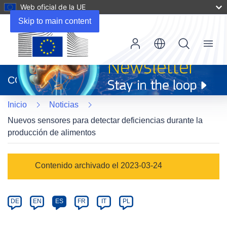
Web oficial de la UE
Skip to main content
Menu
(se
abrirá
CORDIS
en
una
Inicio
Noticias
nueva
ventana)
Nuevos sensores para detectar deficiencias durante la
producción de alimentos
Article
Contenido archivado el 2023-03-24
Category
Article
DE
EN
ES
FR
IT
PL
available
in