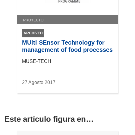
e
v
a
PROYECTO
v
e
ARCHIVED
n
MUlti SEnsor Technology for
t
management of food processes
a
n
MUSE-TECH
a
)
27 Agosto 2017
Este artículo figura en…