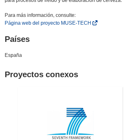
para procesos de freído y de elaboración de cerveza.
(
Página web del proyecto MUSE-TECH
s
Países
e
a
b
España
r
i
Proyectos conexos
r
á
e
n
u
n
a
n
u