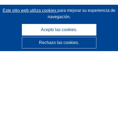
Este sitio web utiliza cookies
para mejorar su experiencia de
navegación.
Acepto las cookies.
Rechazo las cookies.
CORDIS - Resultados de investigaciones de la UE
La
Oficina de Publicaciones de la Unión Europea
gestiona este sitio web.
Accesibilidad
Clasificación semiautomática de proyectos - Declaración
de explicabilidad
Póngase en contacto