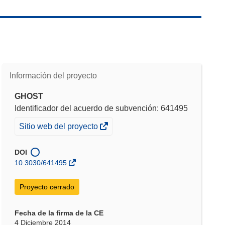
Información del proyecto
GHOST
Identificador del acuerdo de subvención: 641495
(se
Sitio web del proyecto
abrirá
en
DOI
una
10.3030/641495
nueva
ventana)
Proyecto cerrado
Fecha de la firma de la CE
4 Diciembre 2014