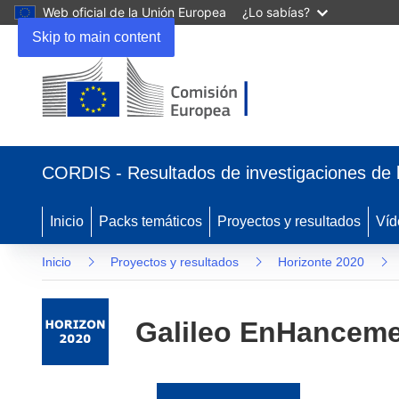
Web oficial de la Unión Europea
¿Lo sabías?
Skip to main content
(se
abrirá
CORDIS - Resultados de investigaciones de 
en
una
nueva
Inicio
Packs temáticos
Proyectos y resultados
Víd
ventana)
Inicio
Proyectos y resultados
Horizonte 2020
Galileo EnHancemen