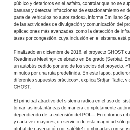
á
público y deterioros en el asfalto, controlar que no se s
e
basuras y detectar infracciones de estacionamiento en d
n
parte de vehículos no autorizados», informa Emiliano Spa
u
de las actividades de divulgación y comunicación del pr
n
aplicaciones más avanzadas, como la detección de infra
a
tasas por congestión, cuya inclusión en el sistema está p
n
u
Finalizado en diciembre de 2016, el proyecto GHOST cu
e
Readiness Meeting» celebrado en Belgrado (Serbia). En 
v
un autobús cedido por uno de los socios del proyecto. «T
a
minutos por una ruta predefinida. En este lapso, pudier
v
diferentes supuestos prácticos», explica Srdjan Tadic, 
e
GHOST.
n
t
El principal atractivo del sistema radica en el uso del
a
tomar las instantáneas de manera completamente autóno
n
dependiendo de la extensión del POI—. En entornos urb
a
y cada vez mayores, un servicio de esta magnitud sólo 
)
global de navegación por satélite) combinadas con senso