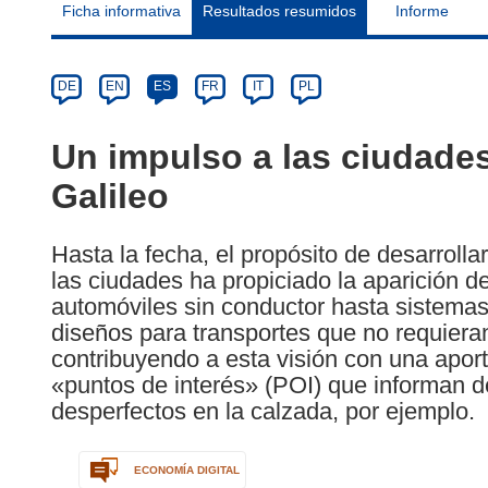
Ficha informativa
Resultados resumidos
Informe
Article
Category
Article
DE
EN
ES
FR
IT
PL
available
in
Un impulso a las ciudades
the
Galileo
following
languages:
Hasta la fecha, el propósito de desarrolla
las ciudades ha propiciado la aparición 
automóviles sin conductor hasta sistemas
diseños para transportes que no requier
contribuyendo a esta visión con una aport
«puntos de interés» (POI) que informan d
desperfectos en la calzada, por ejemplo.
ECONOMÍA DIGITAL