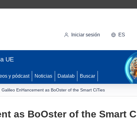
Iniciar sesión
ES
la UE
eos y pódcast
Noticias
Datalab
Buscar
Galileo EnHancement as BoOster of the Smart CiTies
t as BoOster of the Smart C