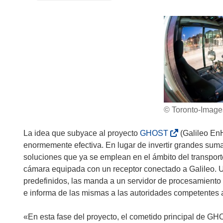
© Toronto-Image
(
La idea que subyace al proyecto
GHOST
(Galileo EnH
s
enormemente efectiva. En lugar de invertir grandes suma
e
soluciones que ya se emplean en el ámbito del transport
a
cámara equipada con un receptor conectado a Galileo. U
b
predefinidos, las manda a un servidor de procesamient
r
e informa de las mismas a las autoridades competentes a
i
r
«En esta fase del proyecto, el cometido principal de G