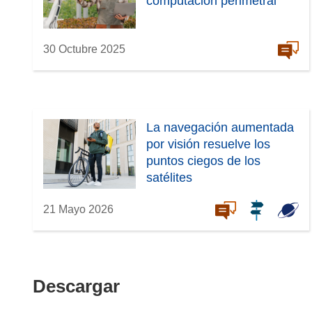
computación perimetral
30 Octubre 2025
La navegación aumentada
por visión resuelve los
puntos ciegos de los
satélites
21 Mayo 2026
Descargar
Descargar
el