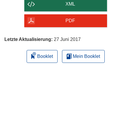
der
XML
Seite
herunterladen
PDF
Letzte Aktualisierung:
27 Juni 2017
Booklet
Mein Booklet