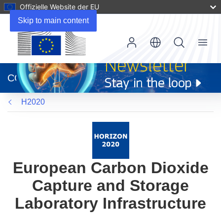
Offizielle Website der EU
Skip to main content
Menu
(öffnet
in
CORDIS
neuem
Fenster)
H2020
European Carbon Dioxide
Capture and Storage
Laboratory Infrastructure