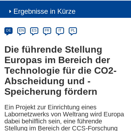
Ergebnisse in Kürze
Article
Category
Article
DE
EN
ES
FR
IT
PL
available
in
Die führende Stellung
the
Europas im Bereich der
following
languages:
Technologie für die CO2-
Abscheidung und -
Speicherung fördern
Ein Projekt zur Einrichtung eines
Labornetzwerks von Weltrang wird Europa
dabei behilflich sein, eine führende
Stellung im Bereich der CCS-Forschung