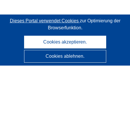
Dieses Portal verwendet Cookies
zur Optimierung der
Browserfunktion.
Cookies akzeptieren.
Cookies ablehnen.
CORDIS - Forschungsergebnisse der EU
Diese Website wird vom
Amt für Veröffentlichungen der
Europäischen Union
verwaltet.
Barrierefreiheit
Halbautomatische Projektklassifizierung - Hinweis zur
Erklärbarkeit