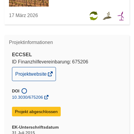
17 März 2026
Projektinformationen
ECCSEL
ID Finanzhilfevereinbarung: 675206
(öffnet
Projektwebsite
in
neuem
DOI
Fenster)
10.3030/675206
Projekt abgeschlossen
EK-Unterschriftsdatum
31 Juli 2015