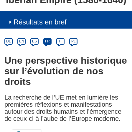
Iberian Empire (1580-1640)
Résultats en bref
Article
Category
Article
DE
EN
ES
FR
IT
PL
available
in
Une perspective historique
the
sur l’évolution de nos
following
languages:
droits
La recherche de l’UE met en lumière les
premières réflexions et manifestations
autour des droits humains et l’émergence
de ceux-ci à l’aube de l’Europe moderne.