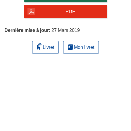
de
la
PDF
page
Dernière mise à jour:
27 Mars 2019
Livret
Mon livret