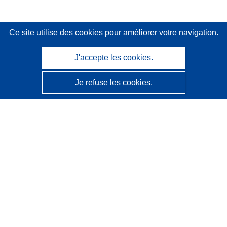
Ce site utilise des cookies
pour améliorer votre navigation.
J'accepte les cookies.
Je refuse les cookies.
CORDIS - Résultats de la recherche de l’UE
Ce site web est géré par l'
Office des publications de
l’Union européenne
Accessibilité
Classification semi-automatique des projets - Avis sur
l’explicabilité
Contactez nous