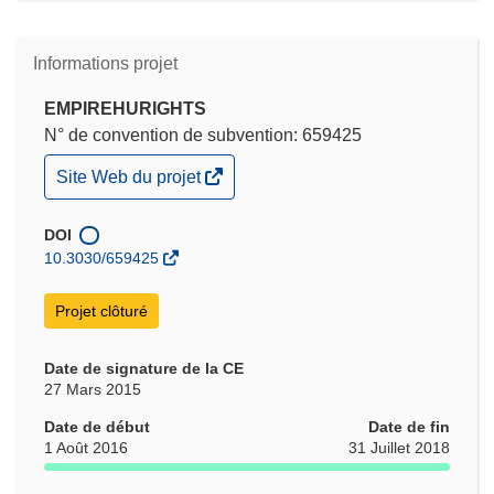
Informations projet
EMPIREHURIGHTS
N° de convention de subvention: 659425
(s’ouvre
Site Web du projet
dans
une
nouvelle
DOI
fenêtre)
10.3030/659425
Projet clôturé
Date de signature de la CE
27 Mars 2015
Date de début
Date de fin
1 Août 2016
31 Juillet 2018