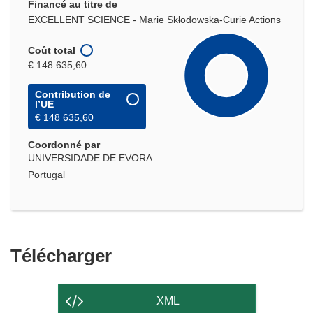
Financé au titre de
EXCELLENT SCIENCE - Marie Skłodowska-Curie Actions
Coût total
€ 148 635,60
Contribution de
l’UE
€ 148 635,60
Coordonné par
UNIVERSIDADE DE EVORA
Portugal
Télécharger
Télécharger
le
contenu
XML