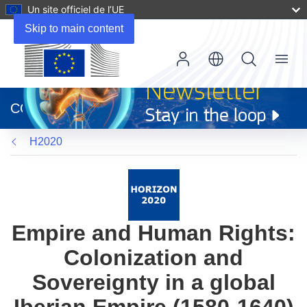
Un site officiel de l’UE
Skip to main content
Menu
(s’ouvre
dans
CORDIS
une
nouvelle
H2020
fenêtre)
Empire and Human Rights:
Colonization and
Sovereignty in a global