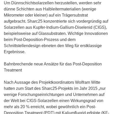
f
Um Dünnschichtsolarzellen herzustellen, werden sehr
n
dünne Schichten aus Halbleitermaterialien (wenige
e
Mikrometer oder kleiner) auf ein Trägersubstrat
t
aufgebracht. Sharc25 konzentrierte sich vordergründig auf
i
Solarzellen aus Kupfer-Indium-Gallium-Diselenid (CIGS),
n
beispielsweise auf Glassubstraten. Wichtige Innovationen
n
beim Post-Deposition-Prozess und dem
e
Schnittstellendesign ebneten den Weg für erstklassige
u
Ergebnisse.
e
m
Bahnbrechende neue Ansätze für das Post-Deposition
F
Treatment
e
n
Nach Aussage des Projektkoordinators Wolfram Witte
s
hatten zum Start des Sharc25-Projekts im Jahr 2015 „nur
t
wenige Forschungseinrichtungen und Unternehmen auf
e
der Welt bei CIGS-Solarzellen einen Wirkungsgrad von
r
mehr als 20 % erreicht, wobei gewöhnlich ein Post-
)
Deposition Treatment (PDT) mit Kaliumfluorid erfolgte (KF-