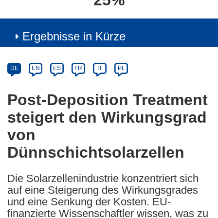
25%
Ergebnisse in Kürze
Article
Category
Article
DE
EN
ES
FR
IT
PL
available
in
Post-Deposition Treatment
the
steigert den Wirkungsgrad
following
languages:
von
Dünnschichtsolarzellen
Die Solarzellenindustrie konzentriert sich
auf eine Steigerung des Wirkungsgrades
und eine Senkung der Kosten. EU-
finanzierte Wissenschaftler wissen, was zu