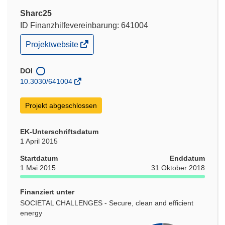
Sharc25
ID Finanzhilfevereinbarung: 641004
(öffnet
Projektwebsite
in
neuem
Fenster)
DOI
10.3030/641004
Projekt abgeschlossen
EK-Unterschriftsdatum
1 April 2015
Startdatum
Enddatum
1 Mai 2015
31 Oktober 2018
Finanziert unter
SOCIETAL CHALLENGES - Secure, clean and efficient
energy