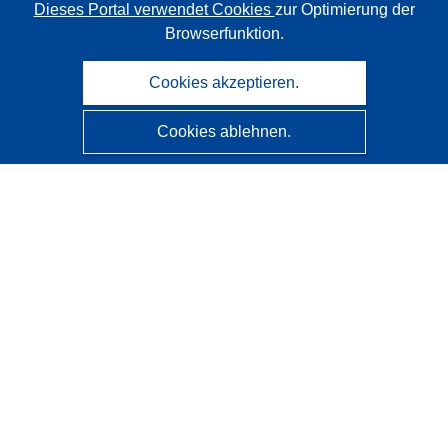
Dieses Portal verwendet Cookies
zur Optimierung der
Browserfunktion.
Cookies akzeptieren.
Cookies ablehnen.
CORDIS - Forschungsergebnisse der EU
Diese Website wird vom
Amt für Veröffentlichungen der
Europäischen Union
verwaltet.
Barrierefreiheit
Halbautomatische Projektklassifizierung - Hinweis zur
Erklärbarkeit
Kontakt