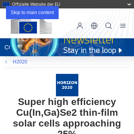
Offizielle Website der EU
Skip to main content
Menu
(öffnet
in
CORDIS
neuem
Fenster)
H2020
Super high efficiency
Cu(In,Ga)Se2 thin-film
solar cells approaching