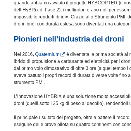
n
quando abbiamo avviato il progetto HYBCOPTER (il nost
a
u
dell’HyBRix di Fase 2), i multirotori erano noti per esser
n
n
impossibile renderli ibridi». Grazie allo Strumento PMI, do
u
a
droni ibridi con durata estesa sono diventati una categori
o
n
v
u
Pionieri nell’industria dei droni
a
o
f
v
(
Nel 2016,
Quaternium
è diventata la prima società al
i
a
s
ibrido di propulsione a carburante ed elettricità per i dr
n
f
i
dal primo volo dimostrativo di oltre 3 ore (a quel tempo i d
e
i
a
aveva battuto i propri record di durata diverse volte fino 
s
n
p
strumento PMI.
t
e
r
r
s
e
L’innovazione HYBRiX è una soluzione molto accessibile c
a
t
i
droni (quelli sotto i 25 kg di peso al decollo), rendendol
)
r
n
a
u
Il principale risultato del progetto, oltre a battere il reco
)
n
eseguire delle prove pilota su quattro continenti con cond
a