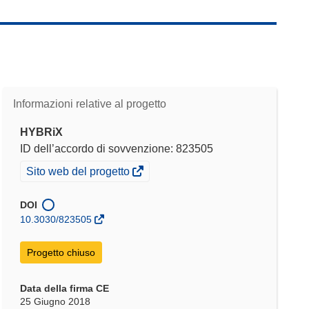
Informazioni relative al progetto
HYBRiX
ID dell’accordo di sovvenzione: 823505
(si
Sito web del progetto
apre
in
DOI
una
10.3030/823505
nuova
finestra)
Progetto chiuso
Data della firma CE
25 Giugno 2018