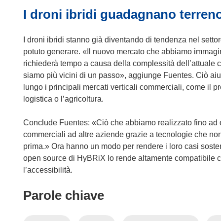
I droni ibridi guadagnano terreno
n
u
o
I droni ibridi stanno già diventando di tendenza nel sett
v
potuto generare. «Il nuovo mercato che abbiamo immagina
a
richiederà tempo a causa della complessità dell’attuale 
f
siamo più vicini di un passo», aggiunge Fuentes. Ciò aiute
i
lungo i principali mercati verticali commerciali, come il pr
n
logistica o l’agricoltura.
e
s
Conclude Fuentes: «Ciò che abbiamo realizzato fino ad og
t
commerciali ad altre aziende grazie a tecnologie che non
r
prima.» Ora hanno un modo per rendere i loro casi sosten
a
open source di HyBRiX lo rende altamente compatibile co
)
l’accessibilità.
Parole chiave