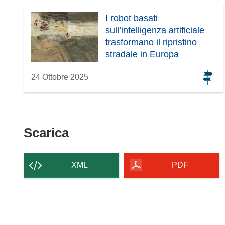
I robot basati
sull’intelligenza artificiale
trasformano il ripristino
stradale in Europa
24 Ottobre 2025
Scarica
Scarica
il
contenuto
XML
PDF
della
pagina