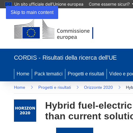
Un sito ufficiale dell’Unione europea
Come esserne sicuri?
Skip to main content
(si
apre
CORDIS - Risultati della ricerca dell’UE
in
una
nuova
Home
Pack tematici
Progetti e risultati
Video e po
finestra)
Home
Progetti e risultati
Orizzonte 2020
Hyb
Hybrid fuel-electri
than current soluti