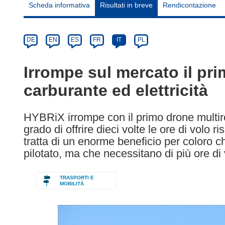
Scheda informativa
Risultati in breve
Rendicontazione
Article
Category
Article
DE
EN
ES
FR
IT
PL
available
in
Irrompe sul mercato il pri
the
carburante ed elettricità
following
languages:
HYBRiX irrompe con il primo drone multirot
grado di offrire dieci volte le ore di volo ris
tratta di un enorme beneficio per coloro 
pilotato, ma che necessitano di più ore di 
TRASPORTI E
MOBILITÀ