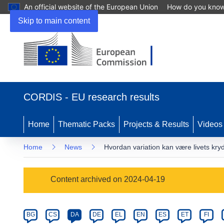
An official website of the European Union
How do you kno
Skip to main content
(opens
in
CORDIS - EU research results
new
window)
Home
Thematic Packs
Projects & Results
Videos
Home
News
Hvordan variation kan være livets kryd
Article
Content archived on 2024-04-19
Category
Article
BG
CS
DA
DE
EL
EN
ES
ET
FI