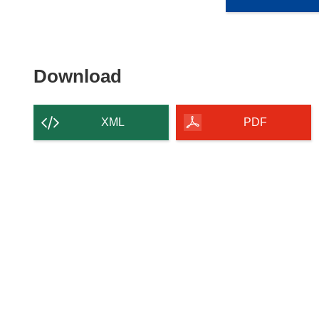
Download
Download
the
content
XML
PDF
of
the
page