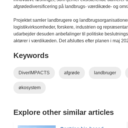
afgrødediversificering på landbrugs- værdikæde- og om
Projektet samler landbrugere og landbrugsorganisationer
logistikvirksomheder, forskere, industrien og repræsentant
udarbejder desuden anbefalinger til politiske beslutningst
aktører i værdikæden. Det afsluttes efter planen i maj 20
Keywords
DiverIMPACTS
afgrøde
landbruger
økosystem
Explore other similar articles