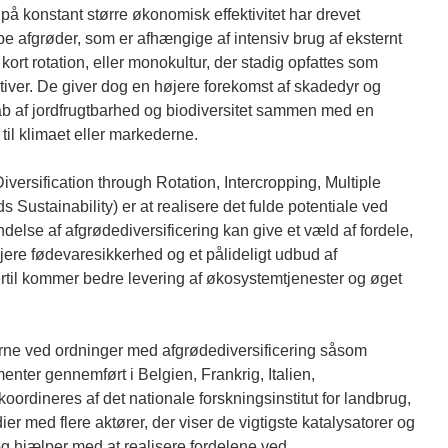
 på konstant større økonomisk effektivitet har drevet
pe afgrøder, som er afhængige af intensiv brug af eksternt
 kort rotation, eller monokultur, der stadig opfattes som
ativer. De giver dog en højere forekomst af skadedyr og
b af jordfrugtbarhed og biodiversitet sammen med en
til klimaet eller markederne.
ersification through Rotation, Intercropping, Multiple
Sustainability) er at realisere det fulde potentiale ved
delse af afgrødediversificering kan give et væld af fordele,
jere fødevaresikkerhed og et pålideligt udbud af
Dertil kommer bedre levering af økosystemtjenester og øget
erne ved ordninger med afgrødediversificering såsom
enter gennemført i Belgien, Frankrig, Italien,
ordineres af det nationale forskningsinstitut for landbrug,
er med flere aktører, der viser de vigtigste katalysatorer og
og hjælper med at realisere fordelene ved