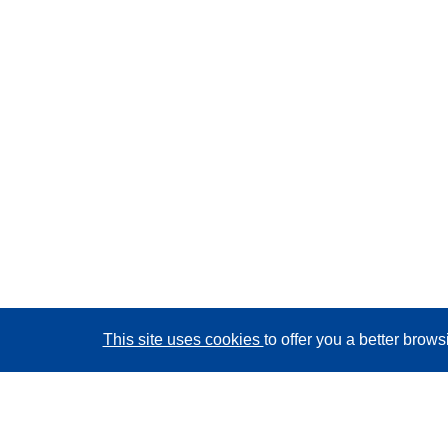
This site uses cookies
to offer you a better brow
CORDIS - EU research results