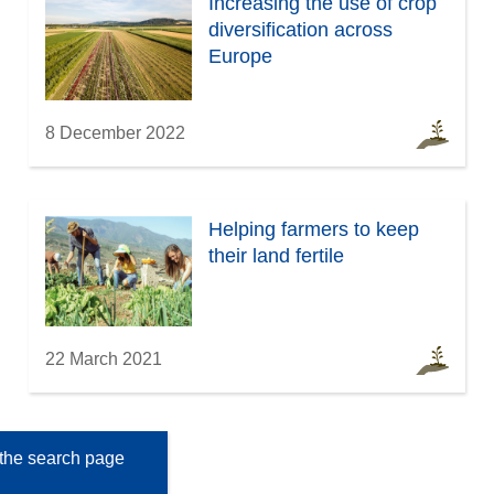
Increasing the use of crop
diversification across
Europe
8 December 2022
Helping farmers to keep
their land fertile
22 March 2021
the search page