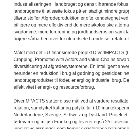
Industrialiseringen i landbruget og dens tilhørende fokus
landbrugerne til at sætte fokus på en stadigt mindre grup
tilførte stoffer. Afgrødeproduktion er ofte kendetegnet ved
billigere og mere effektiv end de mere økologiske altern
sygdomme, mere forurening og jordbundserosion samt ta
højere sårbarhed over for uforudsete hændelser relateret 
Målet med det EU-finansierede projekt DiverIMPACTS (Div
Cropping, Promoted with Actors and value-Chains towards 
diversificering af afgrødesystemerne. En intelligent anven
herunder en reduktion i brug af gødning og pesticider, hø
landbrugsprodukter til foder, energi og industriel brug. 
effektivitet i energi- og ressourceforbrug.
DiverIMPACTS støtter disse mål ved at vurdere resultat
rotation, samdyrket kultur og polykultur i 10 markeksperim
Nederlandene, Sverige, Schweiz og Tyskland. Projektet ko
fødevarer og miljø i Frankrig og leverer også 25 casestudi
innovative løsninger, som fjerner eksisterende barrierer 