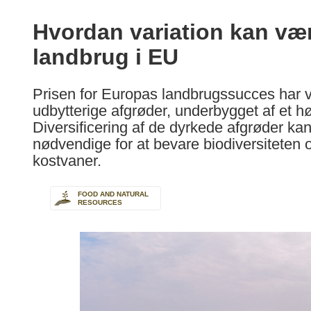
available
in
Hvordan variation kan være
the
landbrug i EU
following
languages:
Prisen for Europas landbrugssucces har væ
udbytterige afgrøder, underbygget af et hø
Diversificering af de dyrkede afgrøder kan
nødvendige for at bevare biodiversiteten
kostvaner.
FOOD AND NATURAL
RESOURCES