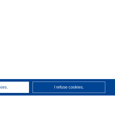
kies.
I refuse cookies.
About us