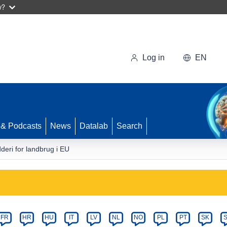
w?
Log in
EN
 & Podcasts
News
Datalab
Search
deri for landbrug i EU
FR
HR
HU
IT
LV
NL
NO
PL
PT
SK