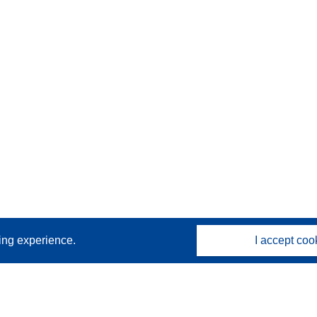
sing experience.
I accept coo
Contact us