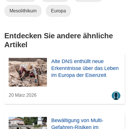
e
u
m
e
Mesolithikum
Europa
F
m
e
F
n
e
Entdecken Sie andere ähnliche
s
n
Artikel
t
s
e
t
r
e
Alte DNS enthüllt neue
)
r
Erkenntnisse über das Leben
)
im Europa der Eisenzeit
20 März 2026
Bewältigung von Multi-
Gefahren-Risiken im