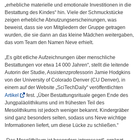
s
„erhebliche materielle und emotionale Investitionen in die
t
Bestattung des Kindes“ hin. Viele der Schmuckstücke
e
zeigen erhebliche Abnutzungserscheinungen, was
r
beweist, dass sie von Mitgliedern der Gruppe getragen
)
wurden, die sie dann an das kleine Mädchen weitergaben,
das vom Team den Namen Neve erhielt.
„Es gibt etliche Aufzeichnungen über menschliche
Bestattungen vor etwa 14 000 Jahren“, stellt die leitende
Autorin der Studie, Assistenzprofessorin Jamie Hodgkins
von der University of Colorado Denver (CU Denver), in
einem auf der Website „SciTechDaily“ veröffentlichten
(
Artikel
fest. „Über Bestattungsrituale gegen Ende des
ö
Jungpaläolithikums und im frühesten Teil des
f
Mesolithikums ist jedoch weniger bekannt. Kindergräber
f
sind ganz besonders selten, sodass uns Neve wichtige
n
Informationen liefert, um diese Lücke zu schließen.“
e
t