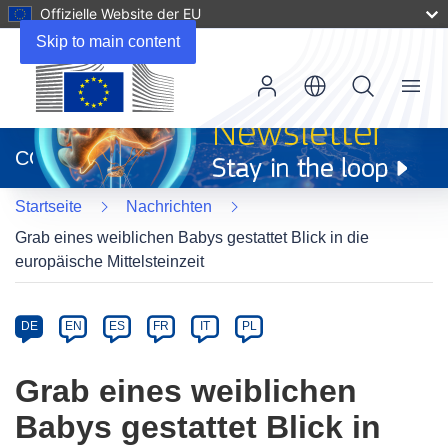
Offizielle Website der EU
Skip to main content
Menu
(öffnet
in
CORDIS
neuem
Fenster)
Startseite
Nachrichten
Grab eines weiblichen Babys gestattet Blick in die
europäische Mittelsteinzeit
Article
Category
Article
DE
EN
ES
FR
IT
PL
available
in
Grab eines weiblichen
the
Babys gestattet Blick in
following
languages: