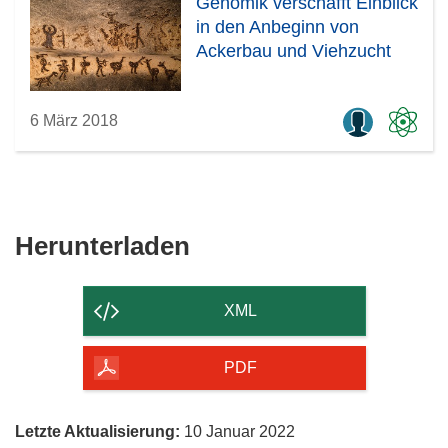
Genomik verschafft Einblick
in den Anbeginn von
Ackerbau und Viehzucht
6 März 2018
Den
Herunterladen
Inhalt
der
XML
Seite
herunterladen
PDF
Letzte Aktualisierung:
10 Januar 2022