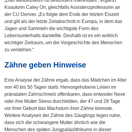
„Das Mesolithikum ist besonders interessant“, ergänzt
i
Koautorin Caley Orr, gleichfalls Assistenzprofessorin an
n
der CU Denver. „Es folgte dem Ende der letzten Eiszeit
n
und gilt als der letzte Zeitabschnitt in Europa, in dem das
e
Jagen und Sammeln die wichtigste Form des
u
Lebensunterhalts darstellte. Deshalb ist es ein wirklich
e
wichtiger Zeitraum, um die Vorgeschichte des Menschen
m
zu verstehen.“
F
Zähne geben Hinweise
e
n
s
Eine Analyse der Zähne ergab, dass das Mädchen im Alter
t
von 40 bis 50 Tagen starb. Hervorgehobene Linien im
e
pränatalen Zahnschmelz offenbaren, dass entweder Neve
r
oder ihre Mutter Stress durchlebten, der 47 und 28 Tage
)
vor ihrer Geburt das Wachstum ihrer Zähne bremste.
Weitere Analysen der Zähne des Säuglings legen nahe,
dass sich die schwangere Mutter ähnlich wie die
Menschen des späten Jungpaläolithikums in dieser