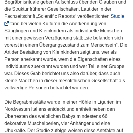
Begräbnisrituale geben Aufschluss über den Glauben und
die Struktur früherer Gesellschaften. Laut der in der
(
Fachzeitschrift „Scientific Reports“ veröffentlichten
Studie
ö
fand bei vielen Kulturen die Anerkennung von
f
Säuglingen und Kleinkindern als individuelle Menschen
f
mit einer gewissen Verzögerung statt; „sie befanden sich
n
vorerst in einem Übergangszustand zum Menschsein“. Die
e
Art der Bestattung von Kleinkindern zeigt uns, wer als
t
Person anerkannt wurde, wem die Eigenschaften eines
i
Individuums zuerkannt wurden und wer Teil einer Gruppe
n
war. Dieses Grab berichtet uns also darüber, dass auch
n
kleine Mädchen in dieser mesolithischen Gesellschaft als
e
vollwertige Personen betrachtet wurden.
u
e
Die Begräbnisstätte wurde in einer Höhle in Ligurien im
m
Nordwesten Italiens entdeckt und enthielt neben den
F
Überresten des weiblichen Babys mindestens 66
e
dekorative Muschelperlen, vier Anhänger und eine
n
Uhukralle. Der Studie zufolge weisen diese Artefakte auf