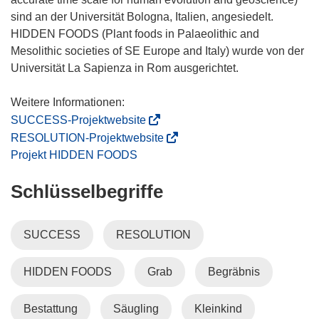
sind an der Universität Bologna, Italien, angesiedelt.
HIDDEN FOODS (Plant foods in Palaeolithic and
Mesolithic societies of SE Europe and Italy) wurde von der
Universität La Sapienza in Rom ausgerichtet.
(
SUCCESS-Projektwebsite
ö
(
RESOLUTION-Projektwebsite
f
ö
Projekt HIDDEN FOODS
f
f
Schlüsselbegriffe
n
f
e
n
t
e
SUCCESS
RESOLUTION
i
t
n
i
HIDDEN FOODS
Grab
Begräbnis
n
n
e
n
u
e
Bestattung
Säugling
Kleinkind