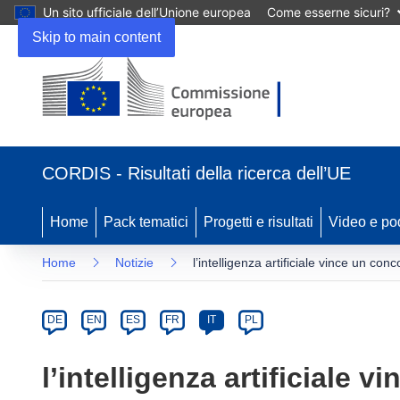
Un sito ufficiale dell’Unione europea
Come esserne sicuri?
Skip to main content
(si
apre
CORDIS - Risultati della ricerca dell’UE
in
una
nuova
Home
Pack tematici
Progetti e risultati
Video e po
finestra)
Home
Notizie
l’intelligenza artificiale vince un con
Article
Category
Article
DE
EN
ES
FR
IT
PL
available
in
l’intelligenza artificiale 
the