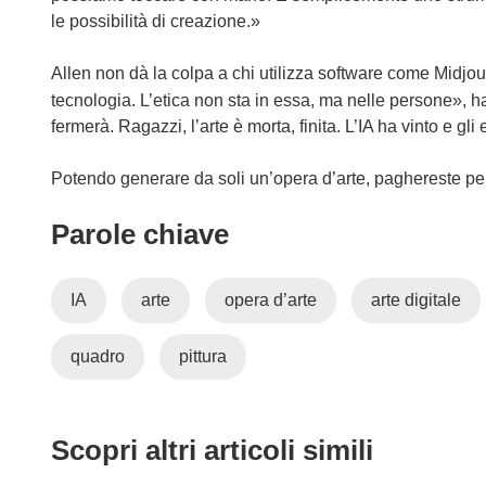
)
t
s
n
le possibilità di creazione.»
r
t
e
a
r
s
Allen non dà la colpa a chi utilizza software come Midjo
)
a
t
tecnologia. L’etica non sta in essa, ma nelle persone»,
)
r
fermerà. Ragazzi, l’arte è morta, finita. L’IA ha vinto e g
a
)
Potendo generare da soli un’opera d’arte, paghereste pe
Parole chiave
IA
arte
opera d’arte
arte digitale
quadro
pittura
Scopri altri articoli simili