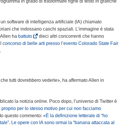
programma in grado di trasformare righe di testo in grafiche
n software di intelligenza artificiale (IA) chiamato
ttoriani che indossano caschi spaziali. L’immagine è stata
(
 Allen ha
battuto
dieci altri concorrenti che hanno
s
il
concorso di belle arti presso l’evento Colorado State Fair
i
.
a
p
r
e
he tutti dovrebbero vederle», ha affermato Allen in
i
n
u
icato la notizia online. Poco dopo, l’universo di Twitter è
n
e proprio per lo stesso motivo per cui non facciamo
a
ciato questo commento:
«È la definizione letterale di “ho
n
tale”. Le opere con IA sono ormai la “banana attaccata al
u