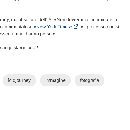
u
e
n
i
a
n
urney, ma al settore dell’IA. «Non dovremmo incriminare la
n
u
(
 ha commentato al
«New York Times»
. «Il processo non si
u
n
s
li esseri umani hanno perso.»
o
a
i
v
n
a
r acquistarne una?
a
u
p
f
o
r
i
v
e
n
a
i
Midjourney
immagine
fotografia
e
f
n
s
i
u
t
n
n
r
e
a
a
s
n
)
t
u
r
o