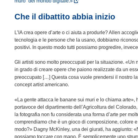
(
muro” del mondo digitale.»
v
u
n
i
p
a
s
a
o
u
n
r
Che il dibattito abbia inizio
p
i
f
v
o
u
e
r
a
i
a
v
n
i
e
p
L’IA crea opere d’arte o ci aiuta a produrle? Allen accogli
n
f
a
a
n
i
r
tecnologia e le persone che la usano, dobbiamo riconosce
e
i
f
n
u
n
e
positivi. In questo modo tutti possiamo progredire, invece
s
n
i
u
n
u
i
t
e
n
o
a
n
n
Gli artisti sono molto preoccupati per la situazione. «U
r
s
e
v
n
a
u
in grado di creare opere che paiono realizzate da un es
a
t
s
a
u
n
n
preoccupato […] Questa cosa vuole prendersi il nostro lav
)
r
t
f
o
u
a
concept artist americano.
a
r
i
v
o
n
)
a
n
a
v
u
«La gente attacca le banane sui muri e lo chiama arte»
)
e
f
a
o
portavoce del dipartimento dell’Agricoltura del Colorado,
s
i
f
v
la fotografia non fu considerata una forma d’arte per mo
t
n
i
a
comprendiamo che è un gioco di composizione, colore e lu
r
e
n
f
modo?» Dagny McKinley, una dei giurati, ha aggiunto: «No
a
s
e
i
possiamo toccare con mano. È semplicemente uno strume