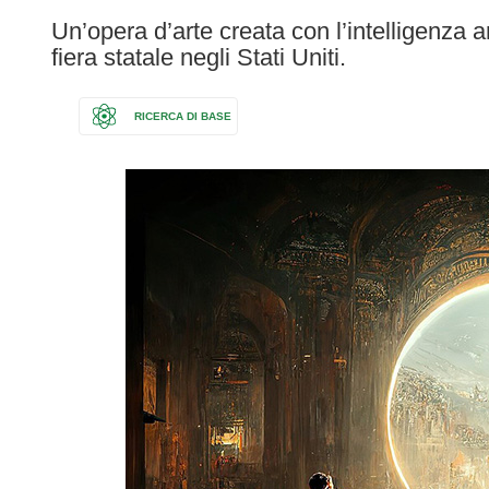
following
Un’opera d’arte creata con l’intelligenza a
languages:
fiera statale negli Stati Uniti.
RICERCA DI BASE