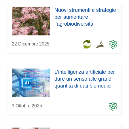
a
v
)
a
Nuovi strumenti e strategie
f
per aumentare
i
l’agrobiodiversità
n
e
s
22 Dicembre 2025
t
r
a
)
L’intelligenza artificiale per
dare un senso alle grandi
quantità di dati biomedici
3 Ottobre 2025