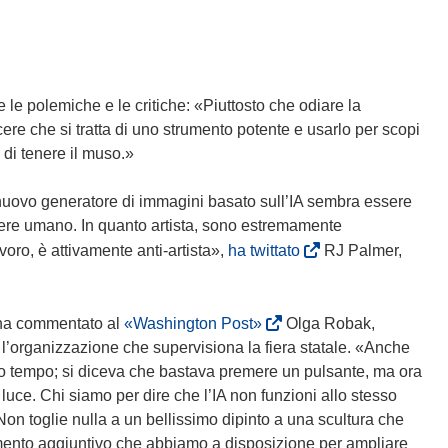
o
v
a
f
e le polemiche e le critiche: «Piuttosto che odiare la
i
re che si tratta di uno strumento potente e usarlo per scopi
n
 di tenere il muso.»
e
s
n nuovo generatore di immagini basato sull’IA sembra essere
t
sere umano. In quanto artista, sono estremamente
r
(
oro, è attivamente anti-artista»,
ha twittato
RJ Palmer,
a
s
)
i
a
(
, ha commentato al
«Washington Post»
Olga Robak,
p
s
 l’organizzazione che supervisiona la fiera statale. «Anche
r
i
lto tempo; si diceva che bastava premere un pulsante, ma ora
e
a
ce. Chi siamo per dire che l’IA non funzioni allo stesso
i
p
n toglie nulla a un bellissimo dipinto a una scultura che
n
r
nto aggiuntivo che abbiamo a disposizione per ampliare