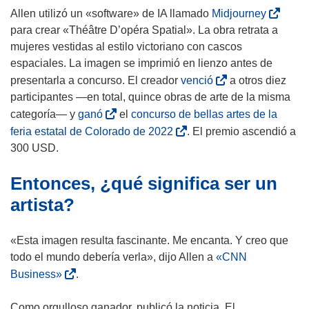
(
Allen utilizó un «software» de IA llamado
Midjourney
s
para crear «Théâtre D’opéra Spatial». La obra retrata a
e
mujeres vestidas al estilo victoriano con cascos
a
espaciales. La imagen se imprimió en lienzo antes de
b
(
presentarla a concurso. El creador
venció
a otros diez
r
s
participantes —en total, quince obras de arte de la misma
i
e
(
categoría— y
ganó
el
concurso de bellas artes de la
r
a
s
(
feria estatal de Colorado de 2022
. El premio ascendió a
á
b
e
s
300 USD.
e
r
a
e
n
i
Entonces, ¿qué significa ser un
b
a
u
r
r
b
artista?
n
á
i
r
a
e
r
i
«Esta imagen resulta fascinante. Me encanta. Y creo que
n
n
á
r
todo el mundo debería verla», dijo Allen a
«CNN
u
u
e
á
(
Business»
.
e
n
n
e
s
v
a
u
n
e
Como orgulloso ganador, publicó la noticia. El