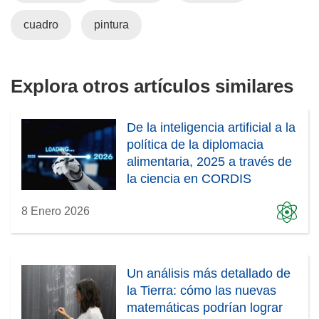
a
n
cuadro
pintura
u
e
v
Explora otros artículos similares
a
v
e
De la inteligencia artificial a la
n
política de la diplomacia
t
alimentaria, 2025 a través de
a
la ciencia en CORDIS
n
8 Enero 2026
a
)
Un análisis más detallado de
la Tierra: cómo las nuevas
matemáticas podrían lograr