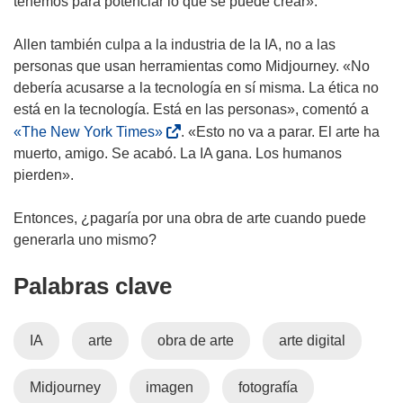
tenemos para potenciar lo que se puede crear».
u
e
e
n
Allen también culpa a la industria de la IA, no a las
v
u
personas que usan herramientas como Midjourney. «No
a
n
debería acusarse a la tecnología en sí misma. La ética no
v
a
está en la tecnología. Está en las personas», comentó a
e
n
(
«The New York Times»
. «Esto no va a parar. El arte ha
n
u
s
muerto, amigo. Se acabó. La IA gana. Los humanos
t
e
e
pierden».
a
v
a
n
a
b
Entonces, ¿pagaría por una obra de arte cuando puede
a
v
r
generarla uno mismo?
)
e
i
Palabras clave
n
r
t
á
a
e
IA
arte
obra de arte
arte digital
n
n
a
u
Midjourney
imagen
fotografía
)
n