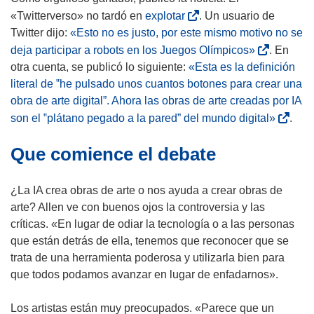
a
n
n
u
a
(
«Twitterverso» no tardó en
explotar
. Un usuario de
v
u
a
n
b
s
Twitter dijo:
«Esto no es justo, por este mismo motivo no se
e
e
n
a
r
e
(
deja participar a robots en los Juegos Olímpicos»
. En
n
v
u
n
i
a
s
otra cuenta, se publicó lo siguiente:
«Esta es la definición
t
a
e
u
r
b
e
literal de ‟he pulsado unos cuantos botones para crear una
a
v
v
e
á
r
a
obra de arte digital”. Ahora las obras de arte creadas por IA
n
e
a
v
e
i
b
(
son el ‟plátano pegado a la pared” del mundo digital»
.
a
n
v
a
n
r
r
s
)
t
e
v
u
á
Que comience el debate
i
e
a
n
e
n
e
r
a
n
t
n
a
n
á
b
a
a
t
¿La IA crea obras de arte o nos ayuda a crear obras de
n
u
e
r
)
n
a
arte? Allen ve con buenos ojos la controversia y las
u
n
n
i
a
n
críticas. «En lugar de odiar la tecnología o a las personas
e
a
u
r
)
a
que están detrás de ella, tenemos que reconocer que se
v
n
n
á
)
trata de una herramienta poderosa y utilizarla bien para
a
u
a
e
que todos podamos avanzar en lugar de enfadarnos».
v
e
n
n
e
v
u
u
Los artistas están muy preocupados. «Parece que un