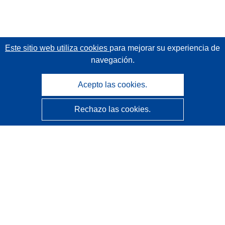
Este sitio web utiliza cookies
para mejorar su experiencia de
navegación.
Acepto las cookies.
Rechazo las cookies.
CORDIS - Resultados de investigaciones de la UE
La
Oficina de Publicaciones de la Unión Europea
gestiona este sitio web.
Accesibilidad
Clasificación semiautomática de proyectos - Declaración
de explicabilidad