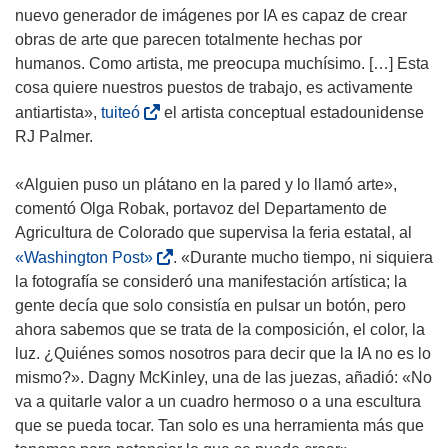
n
a
e
n
nuevo generador de imágenes por IA es capaz de crear
t
v
v
a
obras de arte que parecen totalmente hechas por
a
e
a
n
humanos. Como artista, me preocupa muchísimo. […] Esta
n
n
v
u
cosa quiere nuestros puestos de trabajo, es activamente
a
t
e
e
(
antiartista»,
tuiteó
el artista conceptual estadounidense
)
a
n
v
s
RJ Palmer.
n
t
a
e
a
a
v
a
«Alguien puso un plátano en la pared y lo llamó arte»,
)
n
e
b
comentó Olga Robak, portavoz del Departamento de
a
n
r
Agricultura de Colorado que supervisa la feria estatal, al
)
t
i
(
«Washington Post»
. «Durante mucho tiempo, ni siquiera
a
r
s
la fotografía se consideró una manifestación artística; la
n
á
e
gente decía que solo consistía en pulsar un botón, pero
a
e
a
ahora sabemos que se trata de la composición, el color, la
)
n
b
luz. ¿Quiénes somos nosotros para decir que la IA no es lo
u
r
mismo?». Dagny McKinley, una de las juezas, añadió: «No
n
i
va a quitarle valor a un cuadro hermoso o a una escultura
a
r
que se pueda tocar. Tan solo es una herramienta más que
n
á