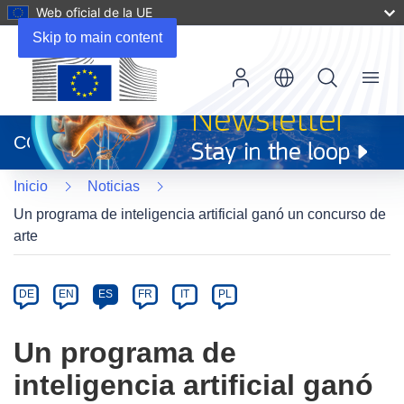
Web oficial de la UE
Skip to main content
Menu
(se
abrirá
CORDIS
en
una
Inicio
Noticias
nueva
ventana)
Un programa de inteligencia artificial ganó un concurso de
arte
Article
Category
Article
DE
EN
ES
FR
IT
PL
available
in
Un programa de
the
inteligencia artificial ganó
following
languages: