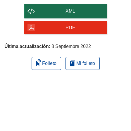
el
contenido
XML
de
la
PDF
página
Última actualización:
8 Septiembre 2022
Folleto
Mi folleto