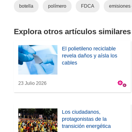
botella
polímero
FDCA
emisiones 
r
á
e
n
Explora otros artículos similares
u
n
El polietileno reciclable
a
revela daños y aísla los
n
cables
u
e
v
23 Julio 2026
a
v
e
n
Los ciudadanos,
t
protagonistas de la
a
transición energética
n