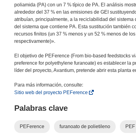
e
poliamida (PA) con un 7 % típico de PA. El análisis most
v
alrededor del 37 % en las emisiones de GEI sustituyend
a
atribuían, principalmente, a la reciclabilidad del siste
v
del sistema que contiene PA. Esta sustitución también c
e
recursos finitos (un 37 % menos y un 52 % menos de los 
n
respectivamente)».
t
a
El objetivo de PEFerence (From bio-based feedstocks via
n
preference for polyethylene furanoate) es establecer la 
a
líder del proyecto, Avantium, pretende abrir esta planta 
)
(
Sitio web del proyecto PEFerence
s
Palabras clave
e
a
b
PEFerence
furanoato de polietileno
PEF
r
i