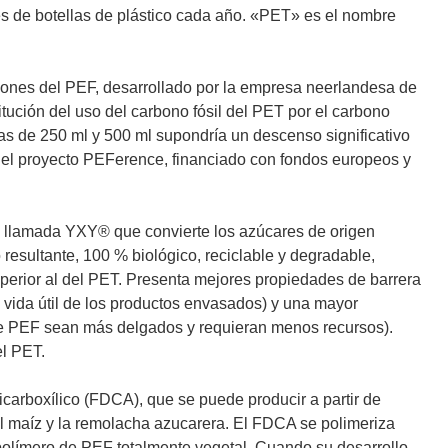
nes de botellas de plástico cada año. «PET» es el nombre
aciones del PEF, desarrollado por la empresa neerlandesa de
tución del uso del carbono fósil del PET por el carbono
as de 250 ml y 500 ml supondría un descenso significativo
del proyecto PEFerence, financiado con fondos europeos y
 llamada YXY® que convierte los azúcares de origen
 resultante, 100 % biológico, reciclable y degradable,
perior al del PET. Presenta mejores propiedades de barrera
a vida útil de los productos envasados) y una mayor
de PEF sean más delgados y requieran menos recursos).
el PET.
icarboxílico (FDCA), que se puede producir a partir de
 el maíz y la remolacha azucarera. El FDCA se polimeriza
polímero de PEF totalmente vegetal. Cuando su desarrollo