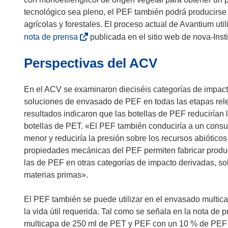
tecnológico sea pleno, el PEF también podrá producirse a p
agrícolas y forestales. El proceso actual de Avantium uti
(
nota de prensa
publicada en el sitio web de nova-Insti
s
Perspectivas del ACV
e
a
b
En el ACV se examinaron dieciséis categorías de impact
r
soluciones de envasado de PEF en todas las etapas relev
i
resultados indicaron que las botellas de PEF reduciría
r
botellas de PET. «El PEF también conduciría a un consu
á
menor y reduciría la presión sobre los recursos abiótico
e
propiedades mecánicas del PEF permiten fabricar produc
n
las de PEF en otras categorías de impacto derivadas, sob
u
materias primas».
n
a
El PEF también se puede utilizar en el envasado multi
n
la vida útil requerida. Tal como se señala en la nota de
u
multicapa de 250 ml de PET y PEF con un 10 % de PEF y