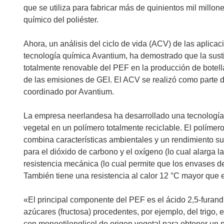
que se utiliza para fabricar más de quinientos mil millo
químico del poliéster.
Ahora, un análisis del ciclo de vida (ACV) de las aplic
tecnología química Avantium, ha demostrado que la susti
totalmente renovable del PEF en la producción de botell
de las emisiones de GEI. El ACV se realizó como parte 
coordinado por Avantium.
La empresa neerlandesa ha desarrollado una tecnología
vegetal en un polímero totalmente reciclable. El polímero
combina características ambientales y un rendimiento su
para el dióxido de carbono y el oxígeno (lo cual alarga l
resistencia mecánica (lo cual permite que los envases 
También tiene una resistencia al calor 12 °C mayor que 
«El principal componente del PEF es el ácido 2,5-furand
azúcares (fructosa) procedentes, por ejemplo, del trigo,
con monoetilenglicol de origen vegetal para obtener un 