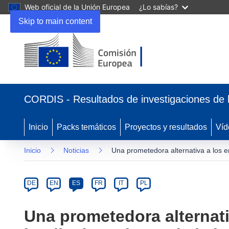
Web oficial de la Unión Europea
¿Lo sabías?
Skip to main content
(se
abrirá
CORDIS - Resultados de investigaciones de 
en
una
nueva
Inicio
Packs temáticos
Proyectos y resultados
Víd
ventana)
Inicio
Noticias
Una prometedora alternativa a los en
Article
Category
Article
DE
EN
ES
FR
IT
PL
available
in
Una prometedora alternati
the