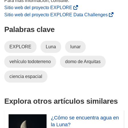
(
Sitio web del proyecto EXPLORE
s
(
Sitio web del proyecto EXPLORE Data Challenges
e
s
Palabras clave
a
e
b
a
r
b
EXPLORE
Luna
lunar
i
r
r
i
vehículo todoterreno
domo de Arquitas
á
r
e
á
n
e
ciencia espacial
u
n
n
u
a
n
Explora otros artículos similares
n
a
u
n
e
u
¿Cómo se encuentra agua en
v
e
la Luna?