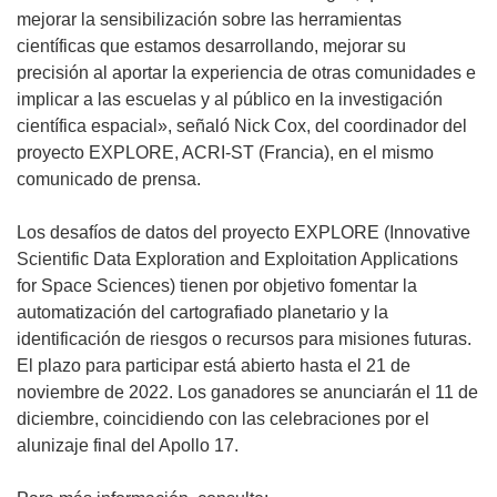
v
á
mejorar la sensibilización sobre las herramientas
e
e
científicas que estamos desarrollando, mejorar su
n
n
precisión al aportar la experiencia de otras comunidades e
t
u
implicar a las escuelas y al público en la investigación
a
n
científica espacial», señaló Nick Cox, del coordinador del
n
a
proyecto EXPLORE, ACRI-ST (Francia), en el mismo
a
n
comunicado de prensa.
)
u
e
Los desafíos de datos del proyecto EXPLORE (Innovative
v
Scientific Data Exploration and Exploitation Applications
a
for Space Sciences) tienen por objetivo fomentar la
v
automatización del cartografiado planetario y la
e
identificación de riesgos o recursos para misiones futuras.
n
El plazo para participar está abierto hasta el 21 de
t
noviembre de 2022. Los ganadores se anunciarán el 11 de
a
diciembre, coincidiendo con las celebraciones por el
n
alunizaje final del Apollo 17.
a
)