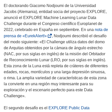
a
El doctorando Giacomo Nodjoumi de la Universidad
n
Jacobs (Alemania), entidad socia del proyecto EXPLORE,
u
anunció el EXPLORE Machine Learning Lunar Data
e
Challenge durante el Congreso científico Europlanet de
v
2022, celebrado en España en septiembre. En una
nota de
a
(
prensa de «EurekAlert!»
, Nodjoumi describió el desafío
v
s
del modo siguiente: «El Challenge utiliza datos del domo
e
e
de Arquitas obtenidos por la cámara de ángulo estrecho
n
a
(NAC, por sus siglas en inglés) de la misión del Orbitador
t
b
de Reconocimiento Lunar (LRO, por sus siglas en inglés).
a
r
Esta zona de la Luna está repleta de cráteres de diferentes
n
i
edades, rocas, montículos y una larga depresión sinuosa,
a
r
o rima. La amplia variedad de características de esta zona
)
á
la convierte en una región muy interesante para su
e
exploración y el escenario perfecto para este Data
n
Challenge».
u
n
El segundo desafío es el
EXPLORE Public Data