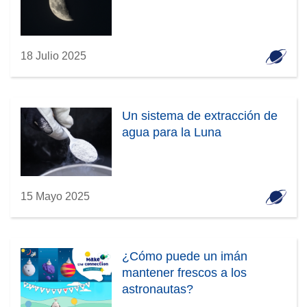
a
v
v
a
e
v
n
18 Julio 2025
e
t
n
a
t
n
a
Un sistema de extracción de
a
n
agua para la Luna
)
a
)
15 Mayo 2025
¿Cómo puede un imán
mantener frescos a los
astronautas?