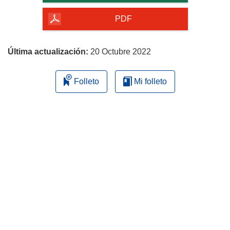
de
la
PDF
página
Última actualización:
20 Octubre 2022
Folleto
Mi folleto