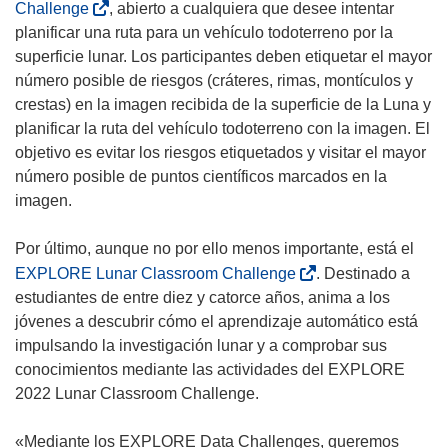
a
(
Challenge
, abierto a cualquiera que desee intentar
n
s
planificar una ruta para un vehículo todoterreno por la
u
e
superficie lunar. Los participantes deben etiquetar el mayor
e
a
número posible de riesgos (cráteres, rimas, montículos y
v
b
crestas) en la imagen recibida de la superficie de la Luna y
a
r
planificar la ruta del vehículo todoterreno con la imagen. El
v
i
objetivo es evitar los riesgos etiquetados y visitar el mayor
e
r
número posible de puntos científicos marcados en la
n
á
imagen.
t
e
a
n
Por último, aunque no por ello menos importante, está el
n
u
(
EXPLORE Lunar Classroom Challenge
. Destinado a
a
n
s
estudiantes de entre diez y catorce años, anima a los
)
a
e
jóvenes a descubrir cómo el aprendizaje automático está
n
a
impulsando la investigación lunar y a comprobar sus
u
b
conocimientos mediante las actividades del EXPLORE
e
r
2022 Lunar Classroom Challenge.
v
i
a
r
«Mediante los EXPLORE Data Challenges, queremos