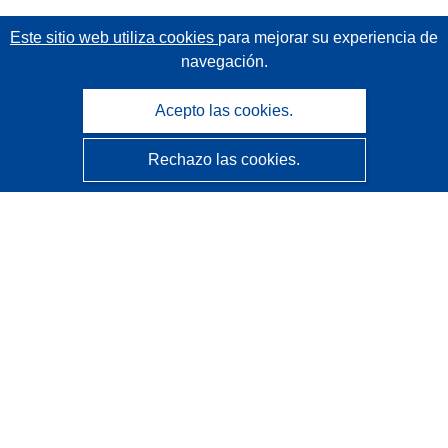
Este sitio web utiliza cookies
para mejorar su experiencia de
navegación.
Acepto las cookies.
Rechazo las cookies.
CORDIS - Resultados de investigaciones de la UE
La
Oficina de Publicaciones de la Unión Europea
gestiona este sitio web.
Accesibilidad
Clasificación semiautomática de proyectos - Declaración
de explicabilidad
Póngase en contacto