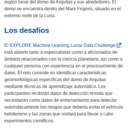
región lunar del domo de Arquitas y sus alrededores. El
domo se encuentra dentro del Mare Frigoris, situado en el
extremo norte de la Luna.
Los desafíos
(
El
EXPLORE Machine Learning Lunar Data Challenge
s
está abierto tanto a especialistas como a aficionados de
e
ámbitos relacionados con la ciencia planetaria, así como a
a
cualquier persona con experiencia en el procesamiento de
b
datos. El reto consiste en identificar características
r
geomorfológicas específicas del domo de Arquitas
i
mediante técnicas de aprendizaje automático. Los
r
participantes recibirán datos de detección remota que
á
necesitarán como datos de entrenamiento para detectar
e
automáticamente los riesgos que debería evitar el vehículo
n
todoterreno y las zonas que visitará para llevar a cabo
u
experimentos científicos.
n