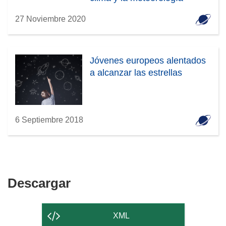
espaciales
27 Noviembre 2020
Jóvenes europeos alentados
a alcanzar las estrellas
6 Septiembre 2018
Descargar
Descargar
el
contenido
XML