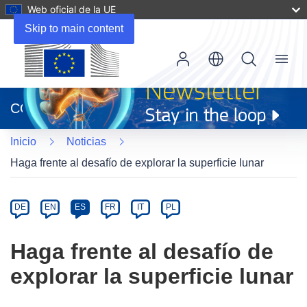
Web oficial de la UE
Skip to main content
Menu
(se
abrirá
CORDIS
en
una
Inicio
Noticias
nueva
ventana)
Haga frente al desafío de explorar la superficie lunar
Article
Category
Article
DE
EN
ES
FR
IT
PL
available
in
Haga frente al desafío de
the
explorar la superficie lunar
following
languages: