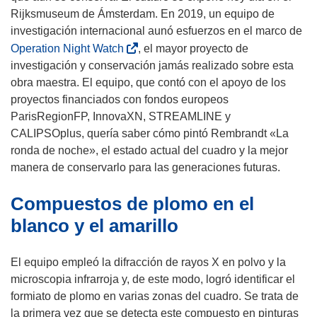
e
Rijksmuseum de Ámsterdam. En 2019, un equipo de
n
investigación internacional aunó esfuerzos en el marco de
u
(
Operation Night Watch
, el mayor proyecto de
n
s
investigación y conservación jamás realizado sobre esta
a
e
obra maestra. El equipo, que contó con el apoyo de los
n
a
proyectos financiados con fondos europeos
u
b
ParisRegionFP, InnovaXN, STREAMLINE y
e
r
CALIPSOplus, quería saber cómo pintó Rembrandt «La
v
i
ronda de noche», el estado actual del cuadro y la mejor
a
r
manera de conservarlo para las generaciones futuras.
v
á
Compuestos de plomo en el
e
e
n
n
blanco y el amarillo
t
u
a
n
El equipo empleó la difracción de rayos X en polvo y la
n
a
microscopia infrarroja y, de este modo, logró identificar el
a
n
formiato de plomo en varias zonas del cuadro. Se trata de
)
u
la primera vez que se detecta este compuesto en pinturas