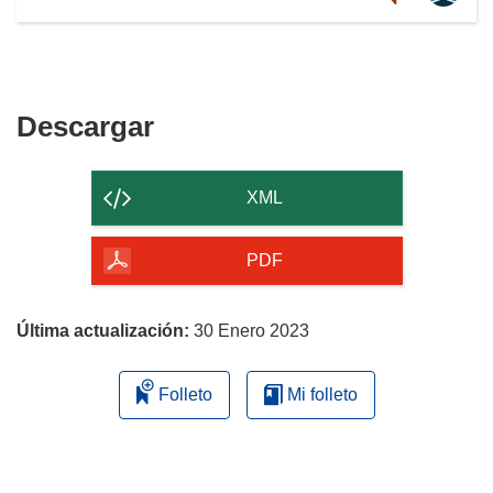
Descargar
Descargar
el
contenido
XML
de
la
PDF
página
Última actualización:
30 Enero 2023
Folleto
Mi folleto