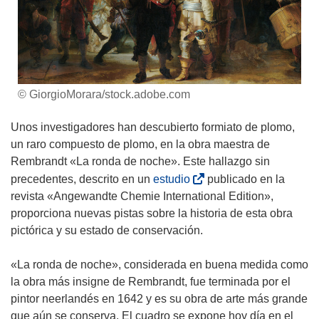
© GiorgioMorara/stock.adobe.com
Unos investigadores han descubierto formiato de plomo,
un raro compuesto de plomo, en la obra maestra de
Rembrandt «La ronda de noche». Este hallazgo sin
(
precedentes, descrito en un
estudio
publicado en la
s
revista «Angewandte Chemie International Edition»,
e
proporciona nuevas pistas sobre la historia de esta obra
a
pictórica y su estado de conservación.
b
r
«La ronda de noche», considerada en buena medida como
i
la obra más insigne de Rembrandt, fue terminada por el
r
pintor neerlandés en 1642 y es su obra de arte más grande
á
que aún se conserva. El cuadro se expone hoy día en el