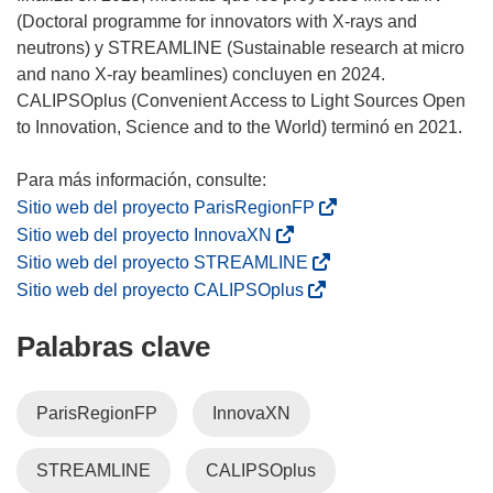
(Doctoral programme for innovators with X-rays and
neutrons) y STREAMLINE (Sustainable research at micro
and nano X-ray beamlines) concluyen en 2024.
CALIPSOplus (Convenient Access to Light Sources Open
to Innovation, Science and to the World) terminó en 2021.
(
Sitio web del proyecto ParisRegionFP
s
(
Sitio web del proyecto InnovaXN
e
s
(
Sitio web del proyecto STREAMLINE
a
e
s
(
Sitio web del proyecto CALIPSOplus
b
a
e
s
r
b
Palabras clave
a
e
i
r
b
a
r
i
r
b
ParisRegionFP
InnovaXN
á
r
i
r
e
á
r
i
n
STREAMLINE
CALIPSOplus
e
á
r