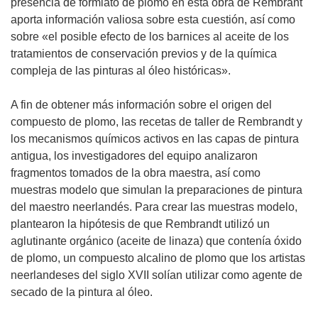
e
presencia de formiato de plomo en esta obra de Rembrant
n
aporta información valiosa sobre esta cuestión, así como
u
sobre «el posible efecto de los barnices al aceite de los
n
tratamientos de conservación previos y de la química
a
compleja de las pinturas al óleo históricas».
n
u
A fin de obtener más información sobre el origen del
e
compuesto de plomo, las recetas de taller de Rembrandt y
v
los mecanismos químicos activos en las capas de pintura
a
antigua, los investigadores del equipo analizaron
v
fragmentos tomados de la obra maestra, así como
e
muestras modelo que simulan la preparaciones de pintura
n
del maestro neerlandés. Para crear las muestras modelo,
t
plantearon la hipótesis de que Rembrandt utilizó un
a
aglutinante orgánico (aceite de linaza) que contenía óxido
n
de plomo, un compuesto alcalino de plomo que los artistas
a
neerlandeses del siglo XVII solían utilizar como agente de
)
secado de la pintura al óleo.