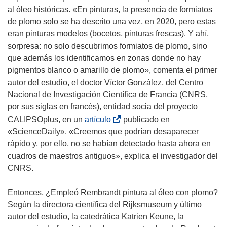
e
al óleo históricas. «En pinturas, la presencia de formiatos
v
de plomo solo se ha descrito una vez, en 2020, pero estas
a
eran pinturas modelos (bocetos, pinturas frescas). Y ahí,
v
sorpresa: no solo descubrimos formiatos de plomo, sino
e
que además los identificamos en zonas donde no hay
n
pigmentos blanco o amarillo de plomo», comenta el primer
t
autor del estudio, el doctor Víctor González, del Centro
a
Nacional de Investigación Científica de Francia (CNRS,
n
por sus siglas en francés), entidad socia del proyecto
a
(
CALIPSOplus, en un
artículo
publicado en
)
s
«ScienceDaily». «Creemos que podrían desaparecer
e
rápido y, por ello, no se habían detectado hasta ahora en
a
cuadros de maestros antiguos», explica el investigador del
b
CNRS.
r
i
Entonces, ¿Empleó Rembrandt pintura al óleo con plomo?
r
Según la directora científica del Rijksmuseum y último
á
autor del estudio, la catedrática Katrien Keune, la