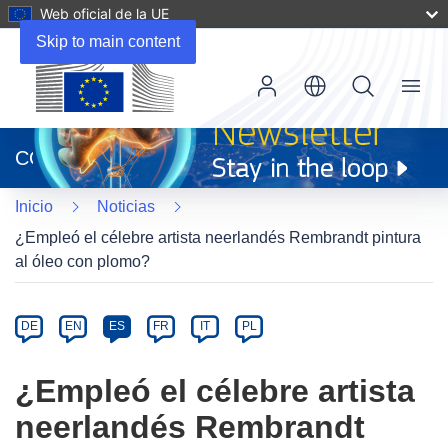
Web oficial de la UE
Skip to main content
Menu
(se
abrirá
CORDIS
en
una
Inicio
Noticias
nueva
ventana)
¿Empleó el célebre artista neerlandés Rembrandt pintura
al óleo con plomo?
Article
Category
Article
DE
EN
ES
FR
IT
PL
available
in
¿Empleó el célebre artista
the
neerlandés Rembrandt
following
languages: