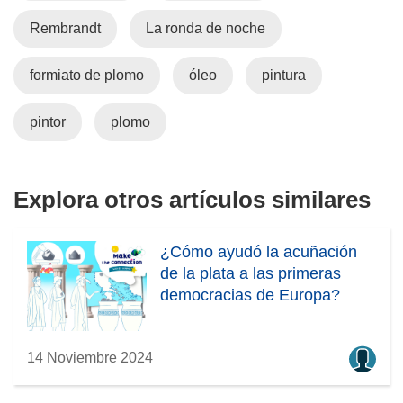
u
n
e
á
n
u
n
e
Rembrandt
La ronda de noche
a
n
u
n
n
a
n
u
formiato de plomo
óleo
pintura
u
n
a
n
e
u
n
a
pintor
plomo
v
e
u
n
a
v
e
u
v
a
v
e
Explora otros artículos similares
e
v
a
v
n
e
v
a
t
n
e
v
¿Cómo ayudó la acuñación
a
t
n
e
de la plata a las primeras
n
a
t
n
democracias de Europa?
a
n
a
t
)
a
n
a
)
a
n
14 Noviembre 2024
)
a
)