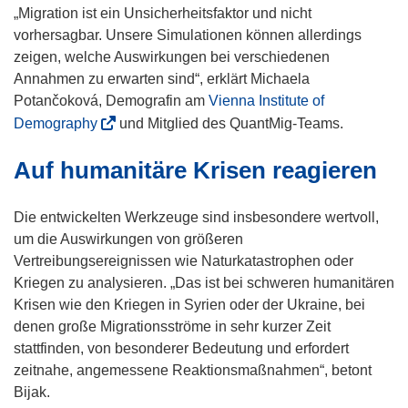
„Migration ist ein Unsicherheitsfaktor und nicht
vorhersagbar. Unsere Simulationen können allerdings
zeigen, welche Auswirkungen bei verschiedenen
Annahmen zu erwarten sind“, erklärt Michaela
Potančoková, Demografin am
Vienna Institute of
(
Demography
und Mitglied des QuantMig-Teams.
ö
Auf humanitäre Krisen reagieren
f
f
n
Die entwickelten Werkzeuge sind insbesondere wertvoll,
e
um die Auswirkungen von größeren
t
Vertreibungsereignissen wie Naturkatastrophen oder
i
Kriegen zu analysieren. „Das ist bei schweren humanitären
n
Krisen wie den Kriegen in Syrien oder der Ukraine, bei
n
denen große Migrationsströme in sehr kurzer Zeit
e
stattfinden, von besonderer Bedeutung und erfordert
u
zeitnahe, angemessene Reaktionsmaßnahmen“, betont
e
Bijak.
m