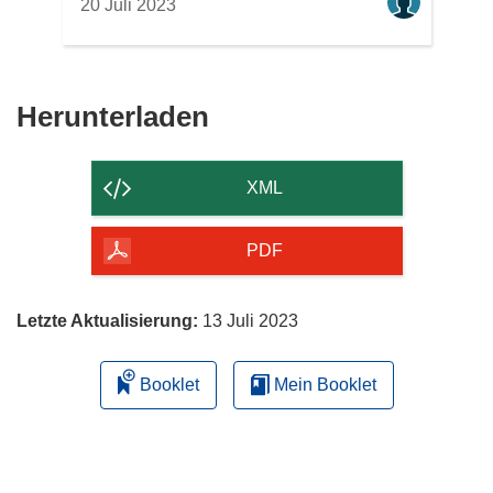
20 Juli 2023
Den
Herunterladen
Inhalt
der
XML
Seite
herunterladen
PDF
Letzte Aktualisierung:
13 Juli 2023
Booklet
Mein Booklet