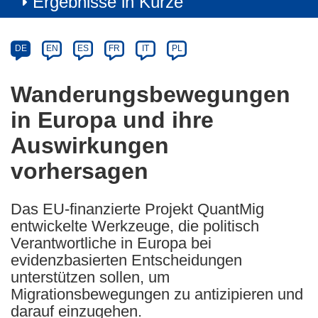
Ergebnisse in Kürze
Article
Category
Article
DE
EN
ES
FR
IT
PL
available
in
Wanderungsbewegungen
the
in Europa und ihre
following
languages:
Auswirkungen
vorhersagen
Das EU-finanzierte Projekt QuantMig
entwickelte Werkzeuge, die politisch
Verantwortliche in Europa bei
evidenzbasierten Entscheidungen
unterstützen sollen, um
Migrationsbewegungen zu antizipieren und
darauf einzugehen.