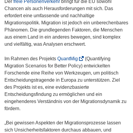
Der
freie Personenverkehr
bringt für die EU sowohl
Chancen als auch Herausforderungen mit sich. Das
erfordert eine umfassende und nachhaltige
Migrationspolitik. Migration ist jedoch ein unberechenbares
Phänomen. Die grundlegenden Faktoren, die Menschen
aus einem Land in ein anderes bewegen, sind komplex
und vielfältig, was Analysen erschwert.
(
Im Rahmen des Projekts
QuantMig
(Quantifying
ö
Migration Scenarios for Better Policy) entwickelten
f
Forschende eine Reihe von Werkzeugen, um politisch
f
Entscheidungstragende in Europa zu unterstützen. Ziel
n
des Projekts ist es, eine evidenzbasierte
e
Entscheidungsfindung zu ermöglichen und ein
t
eingehenderes Verständnis von der Migrationsdynamik zu
i
fördern.
n
n
„Bei gewissen Aspekten der Migrationsprozesse lassen
e
sich Unsicherheitsfaktoren durchaus abbauen, und