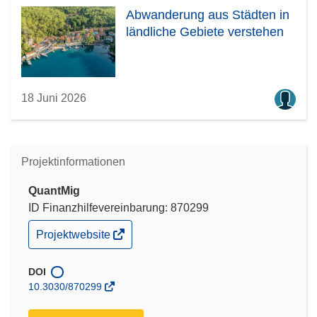
Abwanderung aus Städten in
ländliche Gebiete verstehen
18 Juni 2026
Projektinformationen
QuantMig
ID Finanzhilfevereinbarung: 870299
(öffnet
Projektwebsite
in
neuem
Fenster)
DOI
10.3030/870299