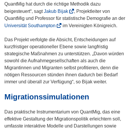
u
QuantMig hat durch die richtige Methodik dazu
e
(
beigesteuert“, sagt
Jakub Bijak
, Projektleiter von
m
ö
QuantMig und Professor für statistische Demografie an der
F
f
(
Universität Southampton
im Vereinigten Königreich.
e
f
ö
n
n
f
Das Projekt verfolgte die Absicht, Entscheidungen auf
s
e
f
kurzfristiger operationeller Ebene sowie langfristig
t
t
n
strategische Maßnahmen zu unterstützen. „Davon würden
e
i
e
sowohl die Aufnahmegesellschaften als auch die
r
n
t
Migrantinnen und Migranten selbst profitieren, denn die
)
n
i
nötigen Ressourcen stünden ihnen dadurch bei Bedarf
e
n
immer und überall zur Verfügung“, so Bijak weiter.
u
n
Migrationssimulationen
e
e
m
u
F
e
Das praktische Instrumentarium von QuantMig, das eine
e
m
effektive Gestaltung der Migrationspolitik erleichtern soll,
n
F
umfasste interaktive Modelle und Darstellungen sowie
s
e