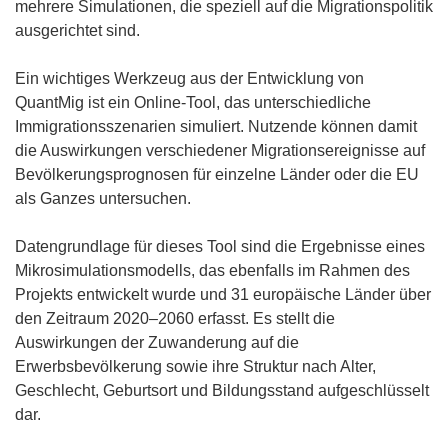
mehrere Simulationen, die speziell auf die Migrationspolitik
t
n
ausgerichtet sind.
e
s
r
t
Ein wichtiges Werkzeug aus der Entwicklung von
)
e
QuantMig ist ein Online-Tool, das unterschiedliche
r
Immigrationsszenarien simuliert. Nutzende können damit
)
die Auswirkungen verschiedener Migrationsereignisse auf
Bevölkerungsprognosen für einzelne Länder oder die EU
als Ganzes untersuchen.
Datengrundlage für dieses Tool sind die Ergebnisse eines
Mikrosimulationsmodells, das ebenfalls im Rahmen des
Projekts entwickelt wurde und 31 europäische Länder über
den Zeitraum 2020–2060 erfasst. Es stellt die
Auswirkungen der Zuwanderung auf die
Erwerbsbevölkerung sowie ihre Struktur nach Alter,
Geschlecht, Geburtsort und Bildungsstand aufgeschlüsselt
dar.