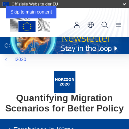
Offizielle Website der EU
Skip to main content
Menu
(öffnet
in
CORDIS
neuem
Fenster)
H2020
Quantifying Migration
Scenarios for Better Policy