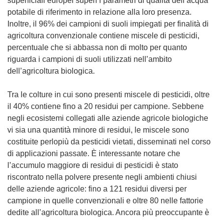
superficiali europei superi i parametri di qualità dell’acqua
n
potabile di riferimento in relazione alla loro presenza.
a
Inoltre, il 96% dei campioni di suoli impiegati per finalità di
n
agricoltura convenzionale contiene miscele di pesticidi,
u
percentuale che si abbassa non di molto per quanto
o
riguarda i campioni di suoli utilizzati nell’ambito
v
dell’agricoltura biologica.
a
f
Tra le colture in cui sono presenti miscele di pesticidi, oltre
i
il 40% contiene fino a 20 residui per campione. Sebbene
n
negli ecosistemi collegati alle aziende agricole biologiche
e
vi sia una quantità minore di residui, le miscele sono
s
costituite perlopiù da pesticidi vietati, disseminati nel corso
t
di applicazioni passate. È interessante notare che
r
l’accumulo maggiore di residui di pesticidi è stato
a
riscontrato nella polvere presente negli ambienti chiusi
)
delle aziende agricole: fino a 121 residui diversi per
campione in quelle convenzionali e oltre 80 nelle fattorie
dedite all’agricoltura biologica. Ancora più preoccupante è