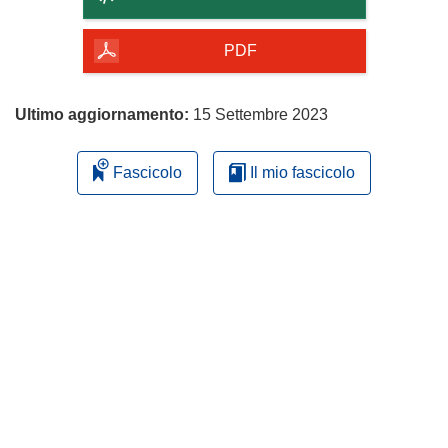
della
pagina
PDF
Ultimo aggiornamento:
15 Settembre 2023
Fascicolo
Il mio fascicolo