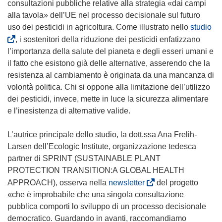
consultazioni pubbliche relative alla strategia «dai campi
alla tavola» dell’UE nel processo decisionale sul futuro
(
uso dei pesticidi in agricoltura. Come illustrato nello
studio
s
, i sostenitori della riduzione dei pesticidi enfatizzano
i
l’importanza della salute del pianeta e degli esseri umani e
a
il fatto che esistono già delle alternative, asserendo che la
p
resistenza al cambiamento è originata da una mancanza di
r
volontà politica. Chi si oppone alla limitazione dell’utilizzo
e
dei pesticidi, invece, mette in luce la sicurezza alimentare
i
e l’inesistenza di alternative valide.
n
u
L’autrice principale dello studio, la dott.ssa Ana Frelih-
n
Larsen dell’Ecologic Institute, organizzazione tedesca
a
partner di SPRINT (SUSTAINABLE PLANT
n
PROTECTION TRANSITION:A GLOBAL HEALTH
u
(
APPROACH), osserva nella
newsletter
del progetto
o
s
«che è improbabile che una singola consultazione
v
i
pubblica comporti lo sviluppo di un processo decisionale
a
a
democratico. Guardando in avanti, raccomandiamo