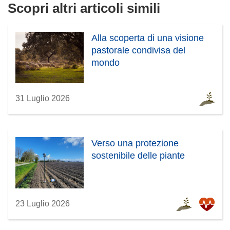
Scopri altri articoli simili
r
u
a
o
)
v
Alla scoperta di una visione
a
pastorale condivisa del
f
mondo
i
n
31 Luglio 2026
e
s
t
r
Verso una protezione
a
sostenibile delle piante
)
23 Luglio 2026