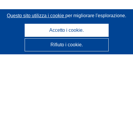
Questo sito utilizza i cookie
per migliorare l'esplorazione.
Accetto i cookie.
Rifiuto i cookie.
CORDIS - Risultati della ricerca dell’UE
Questo sito web è gestito dall'
Ufficio delle pubblicazioni
dell'Unione europea
Accessibilità
Classificazione semi-automatica dei progetti - Informativa
sulla spiegabilità
Contattaci