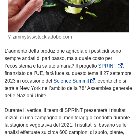
© zimmytws/stock.adobe.com
L’aumento della produzione agricola e i pesticidi sono
sempre andati di pari passo, ma a quale costo per
(
l’ecosistema e la salute umana? Il progetto
SPRINT
,
s
finanziato dall’UE, farà luce su questo tema il 27 settembre
i
(
2023 in occasione del
Science Summit
, evento che si
a
s
terrà a New York nell’ambito della 78° Assemblea generale
p
i
delle Nazioni Unite.
r
a
e
p
Durante il vertice, il team di SPRINT presenterà i risultati
i
r
iniziali di una campagna di monitoraggio condotta durante
n
e
la stagione vegetativa del 2021. I risultati si basano sulle
u
i
analisi effettuate su circa 600 campioni di suolo, piante,