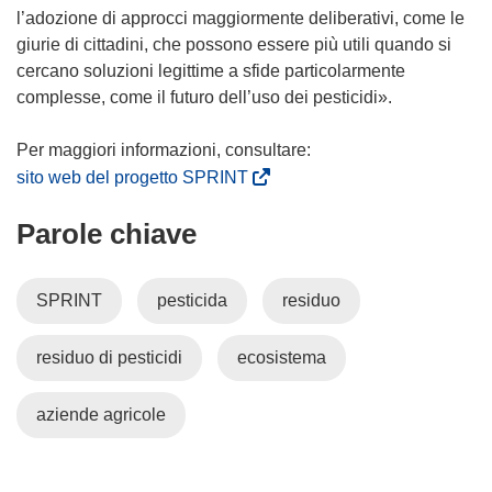
f
p
l’adozione di approcci maggiormente deliberativi, come le
i
r
giurie di cittadini, che possono essere più utili quando si
n
e
cercano soluzioni legittime a sfide particolarmente
e
i
complesse, come il futuro dell’uso dei pesticidi».
s
n
t
u
r
n
(
sito web del progetto SPRINT
a
a
s
)
Parole chiave
n
i
u
a
o
p
SPRINT
pesticida
residuo
v
r
a
e
residuo di pesticidi
ecosistema
f
i
i
n
n
u
aziende agricole
e
n
s
a
t
n