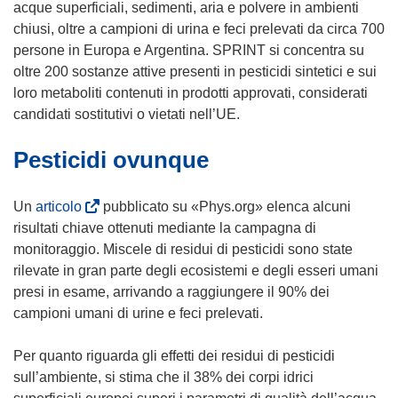
n
n
acque superficiali, sedimenti, aria e polvere in ambienti
a
u
chiusi, oltre a campioni di urina e feci prelevati da circa 700
n
n
persone in Europa e Argentina. SPRINT si concentra su
u
a
oltre 200 sostanze attive presenti in pesticidi sintetici e sui
o
n
loro metaboliti contenuti in prodotti approvati, considerati
v
u
candidati sostitutivi o vietati nell’UE.
a
o
Pesticidi ovunque
f
v
i
a
n
f
(
Un
articolo
pubblicato su «Phys.org» elenca alcuni
e
i
s
risultati chiave ottenuti mediante la campagna di
s
n
i
monitoraggio. Miscele di residui di pesticidi sono state
t
e
a
rilevate in gran parte degli ecosistemi e degli esseri umani
r
s
p
presi in esame, arrivando a raggiungere il 90% dei
a
t
r
campioni umani di urine e feci prelevati.
)
r
e
a
i
Per quanto riguarda gli effetti dei residui di pesticidi
)
n
sull’ambiente, si stima che il 38% dei corpi idrici
u