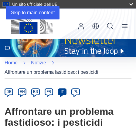
Un sito ufficiale dell’UE
Skip to main content
Menu
(si
apre
CORDIS
in
una
Home
Notizie
nuova
finestra)
Affrontare un problema fastidioso: i pesticidi
Article
Category
Article
DE
EN
ES
FR
IT
PL
available
in
Affrontare un problema
the
fastidioso: i pesticidi
following
languages: