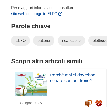
(
sito web del progetto ELFO
s
Parole chiave
i
a
p
ELFO
batteria
ricaricabile
elettrod
r
e
i
n
Scopri altri articoli simili
u
n
Perché mai si dovrebbe
a
cenare con un drone?
n
u
o
v
11 Giugno 2026
a