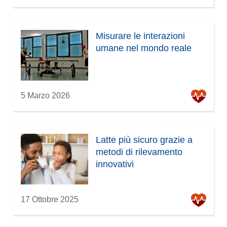
s
t
r
Misurare le interazioni
a
umane nel mondo reale
)
5 Marzo 2026
Latte più sicuro grazie a
metodi di rilevamento
innovativi
17 Ottobre 2025