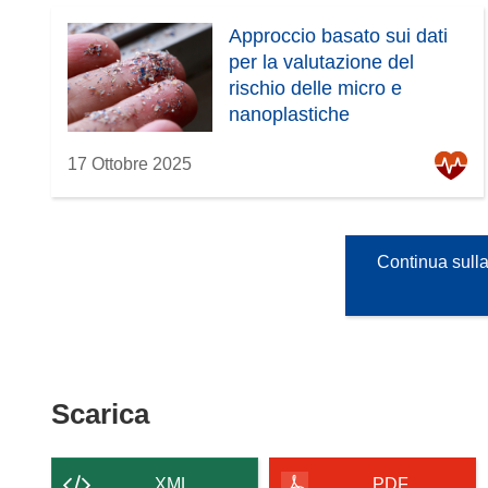
Approccio basato sui dati
per la valutazione del
rischio delle micro e
nanoplastiche
17 Ottobre 2025
Continua sulla
Scarica
Scarica
il
contenuto
XML
PDF