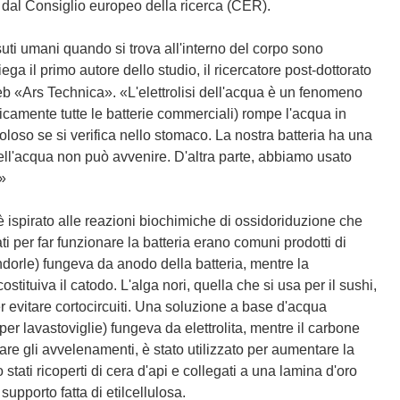
i
o dal Consiglio europeo della ricerca (CER).
a
p
suti umani quando si trova all'interno del corpo sono
r
piega il primo autore dello studio, il ricercatore post-dottorato
e
eb «Ars Technica». «L'elettrolisi dell'acqua è un fenomeno
i
aticamente tutte le batterie commerciali) rompe l'acqua in
n
loso se si verifica nello stomaco. La nostra batteria ha una
u
i dell'acqua non può avvenire. D'altra parte, abbiamo usato
n
!»
a
n
i è ispirato alle reazioni biochimiche di ossidoriduzione che
u
zati per far funzionare la batteria erano comuni prodotti di
o
ndorle) fungeva da anodo della batteria, mentre la
v
stituiva il catodo. L'alga nori, quella che si usa per il sushi,
a
r evitare cortocircuiti. Una soluzione a base d'acqua
f
r lavastoviglie) fungeva da elettrolita, mentre il carbone
i
re gli avvelenamenti, è stato utilizzato per aumentare la
n
no stati ricoperti di cera d'api e collegati a una lamina d'oro
e
supporto fatta di etilcellulosa.