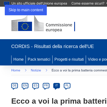
Un sito ufficiale dell’Unione europea
Come esserne sicuri?
Skip to main content
(si
apre
CORDIS - Risultati della ricerca dell’UE
in
una
nuova
Home
Pack tematici
Progetti e risultati
Video e po
finestra)
Home
Notizie
Ecco a voi la prima batteria commest
Article
Category
Article
DE
EN
ES
FR
IT
PL
available
in
Ecco a voi la prima batte
the