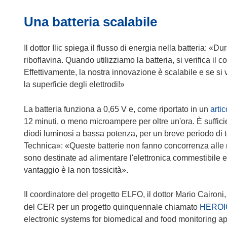
e
n
v
s
Una batteria scalabile
e
a
t
s
f
r
t
i
Il dottor Ilic spiega il flusso di energia nella batteria: «D
a
r
n
riboflavina. Quando utilizziamo la batteria, si verifica il 
)
a
e
Effettivamente, la nostra innovazione è scalabile e se si
)
s
la superficie degli elettrodi!»
t
r
La batteria funziona a 0,65 V e, come riportato in un
artic
a
12 minuti, o meno microampere per oltre un'ora. È sufficien
)
diodi luminosi a bassa potenza, per un breve periodo di temp
Technica»: «Queste batterie non fanno concorrenza alle n
sono destinate ad alimentare l'elettronica commestibile e f
vantaggio è la non tossicità».
Il coordinatore del progetto ELFO, il dottor Mario Cairon
del CER per un progetto quinquennale chiamato
HEROI
electronic systems for biomedical and food monitoring ap