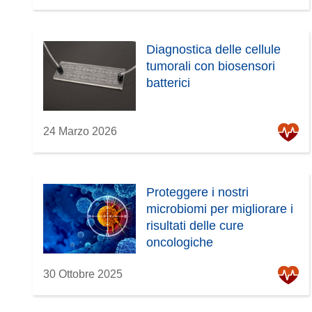
f
i
n
Diagnostica delle cellule
e
tumorali con biosensori
s
batterici
t
r
a
24 Marzo 2026
)
Proteggere i nostri
microbiomi per migliorare i
risultati delle cure
oncologiche
30 Ottobre 2025