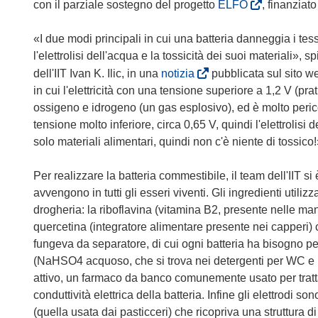
s
(
con il parziale sostegno del progetto
ELFO
, finanziat
i
s
a
i
«I due modi principali in cui una batteria danneggia i tes
p
a
l'elettrolisi dell'acqua e la tossicità dei suoi materiali», s
r
p
(
dell'IIT Ivan K. Ilic, in una
notizia
pubblicata sul sito w
e
r
s
in cui l'elettricità con una tensione superiore a 1,2 V (pr
i
e
i
ossigeno e idrogeno (un gas esplosivo), ed è molto perico
n
i
a
tensione molto inferiore, circa 0,65 V, quindi l'elettrolis
u
n
p
solo materiali alimentari, quindi non c'è niente di tossico
n
u
r
a
n
e
Per realizzare la batteria commestibile, il team dell'IIT s
n
a
i
avvengono in tutti gli esseri viventi. Gli ingredienti utiliz
u
n
n
drogheria: la riboflavina (vitamina B2, presente nelle ma
o
u
u
quercetina (integratore alimentare presente nei capperi) co
v
o
n
fungeva da separatore, di cui ogni batteria ha bisogno pe
a
v
a
(NaHSO4 acquoso, che si trova nei detergenti per WC e pe
f
a
n
attivo, un farmaco da banco comunemente usato per tratta
i
f
u
conduttività elettrica della batteria. Infine gli elettrodi so
n
i
o
(quella usata dai pasticceri) che ricopriva una struttura di 