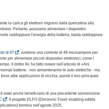
s
t
r
a
urante la carica gli elettroni migrano dalla quercetina alla
)
contrario. Pertanto, possiamo alimentare i dispositivi.
 vuole raddoppiare l'energia della batteria, basta raddoppiare
(
olo di IIT
, sostiene una corrente di 48 microampere per
s
te per alimentare piccoli dispositivi elettronici, come i
i
o. Il dottor Ilic ha fatto notare nell'articolo di «Ars
a
ormali batterie - non alimenteranno le auto elettriche - ma
p
orse altre applicazioni di nicchia, quindi il loro principale
r
e
i
i, è stato anche beneficiario di una precedente sovvenzione
n
(
C
. Il progetto ELFO (Electronic Food: enabling edible
u
s
plications) termina nell'agosto 2025.