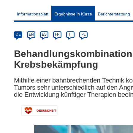
Informationsblatt
Ergebnisse in Kürze
Berichterstattung
Article
Category
Article
DE
EN
ES
FR
IT
PL
available
in
Behandlungskombinatione
the
Krebsbekämpfung
following
languages:
Mithilfe einer bahnbrechenden Technik k
Tumors sehr unterschiedlich auf den Angr
die Entwicklung künftiger Therapien beein
GESUNDHEIT