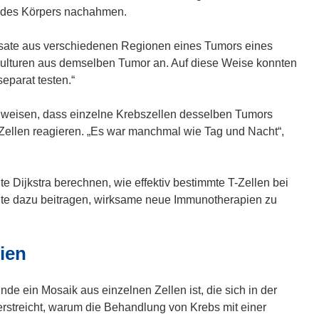
n
e
e des Körpers nachahmen.
s
t
t
i
psate aus verschiedenen Regionen eines Tumors eines
e
n
idkulturen aus demselben Tumor an. Auf diese Weise konnten
r
n
eparat testen.“
)
e
u
hweisen, dass einzelne Krebszellen desselben Tumors
e
-Zellen reagieren. „Es war manchmal wie Tag und Nacht“,
m
F
e
 Dijkstra berechnen, wie effektiv bestimmte T-Zellen bei
n
nte dazu beitragen, wirksame neue Immunotherapien zu
s
t
ien
e
r
)
de ein Mosaik aus einzelnen Zellen ist, die sich in der
erstreicht, warum die Behandlung von Krebs mit einer