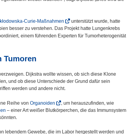
e
u
e
(
Skłodowska-Curie-Maßnahmen
unterstützt wurde, hatte
m
ö
ien besser zu verstehen. Das Projekt hatte Lungenkrebs
F
f
ordiniert, einem führenden Experten für Tumorheterogenität
e
f
n
n
s
e
en Tumoren
t
t
e
i
erzweigen. Dijkstra wollte wissen, ob sich diese Klone
r
n
iden, und ob diese Unterschiede der Grund dafür sein
)
n
iffen werden und andere nicht.
e
u
(
eine Reihe von
Organoiden
, um herauszufinden, wie
e
ö
len
– einer Art weißer Blutkörperchen, die das Immunsystem
m
f
könnten.
F
f
e
n
 von lebendem Gewebe, die im Labor hergestellt werden und