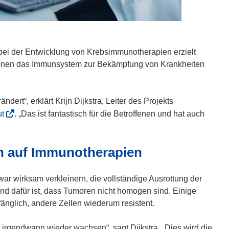
 bei der Entwicklung von Krebsimmunotherapien erzielt
denen das Immunsystem zur Bekämpfung von Krankheiten
ert“, erklärt Krijn Dijkstra, Leiter des Projekts
(
ut
. „Das ist fantastisch für die Betroffenen und hat auch
ö
f
n auf Immunotherapien
f
n
e
r wirksam verkleinern, die vollständige Ausrottung der
t
nd dafür ist, dass Tumoren nicht homogen sind. Einige
i
änglich, andere Zellen wiederum resistent.
n
n
r irgendwann wieder wachsen“, sagt Dijkstra. „Dies wird die