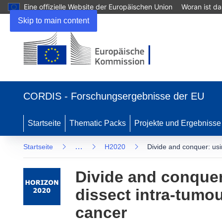
Eine offizielle Website der Europäischen Union
Woran ist d
Skip to main content
(öffnet
in
CORDIS - Forschungsergebnisse der EU
neuem
Fenster)
Startseite
Thematic Packs
Projekte und Ergebnisse
…
Startseite
H2020
Divide and conquer: usi
Divide and conquer
dissect intra-tumo
cancer