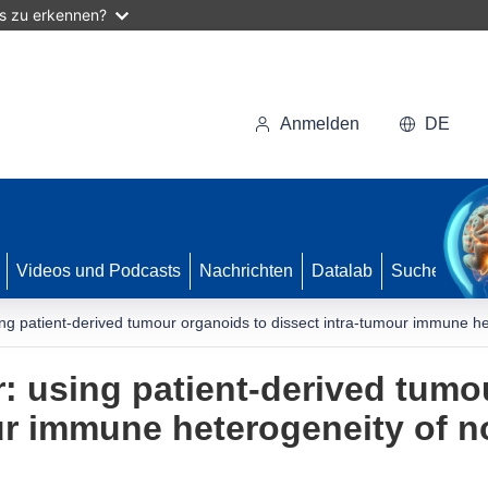
as zu erkennen?
Anmelden
DE
Videos und Podcasts
Nachrichten
Datalab
Suche
ng patient-derived tumour organoids to dissect intra-tumour immune he
: using patient-derived tumo
ur immune heterogeneity of no