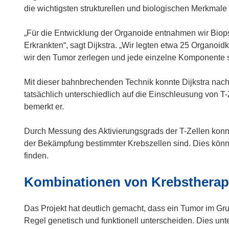
F
m
die wichtigsten strukturellen und biologischen Merkmal
e
F
n
e
„Für die Entwicklung der Organoide entnahmen wir Bio
s
n
Erkrankten“, sagt Dijkstra. „Wir legten etwa 25 Organo
t
s
wir den Tumor zerlegen und jede einzelne Komponente s
e
t
r
e
Mit dieser bahnbrechenden Technik konnte Dijkstra nac
)
r
tatsächlich unterschiedlich auf die Einschleusung von T
)
bemerkt er.
Durch Messung des Aktivierungsgrads der T-Zellen konnte
der Bekämpfung bestimmter Krebszellen sind. Dies kön
finden.
Kombinationen von Krebstherap
Das Projekt hat deutlich gemacht, dass ein Tumor im Grun
Regel genetisch und funktionell unterscheiden. Dies unt