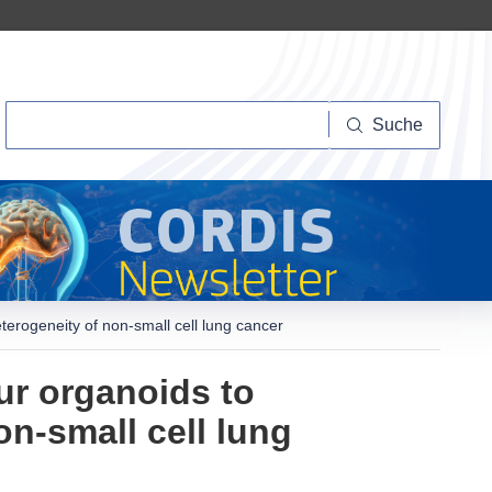
Suche
Suche
terogeneity of non-small cell lung cancer
ur organoids to
n-small cell lung