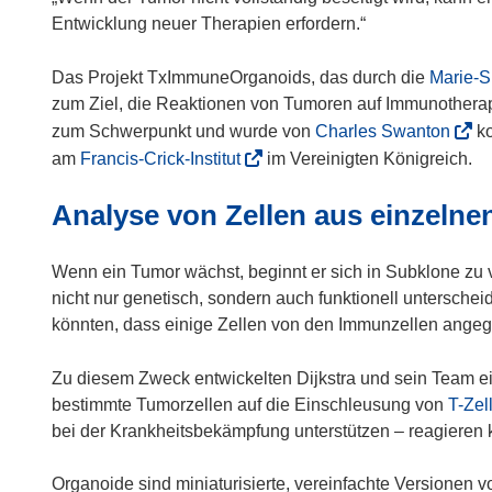
Entwicklung neuer Therapien erfordern.“
Das Projekt TxImmuneOrganoids, das durch die
Marie-
zum Ziel, die Reaktionen von Tumoren auf Immunotherap
(
zum Schwerpunkt und wurde von
Charles Swanton
ko
ö
(
am
Francis-Crick-Institut
im Vereinigten Königreich.
f
ö
Analyse von Zellen aus einzeln
f
f
n
f
e
n
Wenn ein Tumor wächst, beginnt er sich in Subklone zu v
t
e
nicht nur genetisch, sondern auch funktionell untersche
i
t
könnten, dass einige Zellen von den Immunzellen angegr
n
i
n
n
Zu diesem Zweck entwickelten Dijkstra und sein Team 
e
n
bestimmte Tumorzellen auf die Einschleusung von
T-Zel
u
e
bei der Krankheitsbekämpfung unterstützen – reagieren 
e
u
m
e
Organoide sind miniaturisierte, vereinfachte Versionen