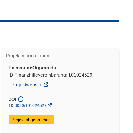
Projektinformationen
TxImmuneOrganoids
ID Finanzhilfevereinbarung: 101024529
(öffnet
Projektwebsite
in
neuem
DOI
Fenster)
10.3030/101024529
Projekt abgebrochen