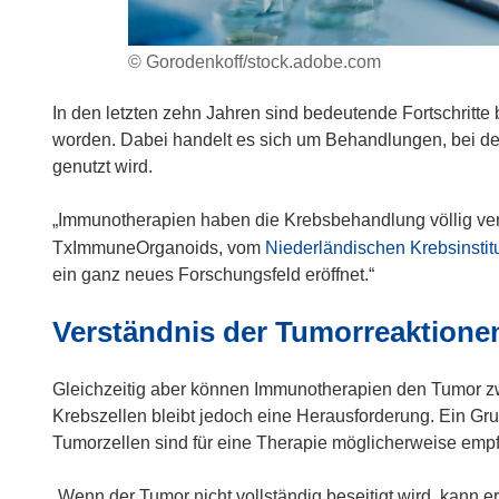
© Gorodenkoff/stock.adobe.com
In den letzten zehn Jahren sind bedeutende Fortschritte
worden. Dabei handelt es sich um Behandlungen, bei 
genutzt wird.
„Immunotherapien haben die Krebsbehandlung völlig veränd
TxImmuneOrganoids, vom
Niederländischen Krebsinstit
ein ganz neues Forschungsfeld eröffnet.“
Verständnis der Tumorreaktione
Gleichzeitig aber können Immunotherapien den Tumor zwa
Krebszellen bleibt jedoch eine Herausforderung. Ein Gru
Tumorzellen sind für eine Therapie möglicherweise empf
„Wenn der Tumor nicht vollständig beseitigt wird, kann e