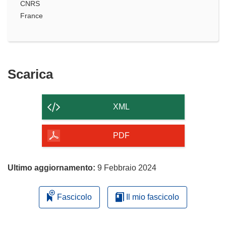
CNRS
France
Scarica
Scarica
il
contenuto
XML
della
pagina
PDF
Ultimo aggiornamento:
9 Febbraio 2024
Fascicolo
Il mio fascicolo