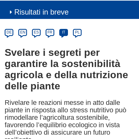
Risultati in breve
Article
Category
Article
DE
EN
ES
FR
IT
PL
available
in
Svelare i segreti per
the
garantire la sostenibilità
following
languages:
agricola e della nutrizione
delle piante
Rivelare le reazioni messe in atto dalle
piante in risposta allo stress nutritivo può
rimodellare l’agricoltura sostenibile,
favorendo l’equilibrio ecologico in vista
dell’obiettivo di assicurare un futuro