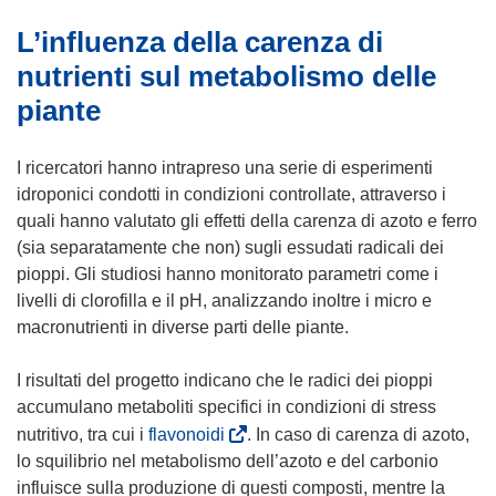
a
n
L’influenza della carenza di
f
u
i
n
nutrienti sul metabolismo delle
n
a
piante
e
n
s
u
I ricercatori hanno intrapreso una serie di esperimenti
t
o
idroponici condotti in condizioni controllate, attraverso i
r
v
quali hanno valutato gli effetti della carenza di azoto e ferro
a
a
(sia separatamente che non) sugli essudati radicali dei
)
f
pioppi. Gli studiosi hanno monitorato parametri come i
i
livelli di clorofilla e il pH, analizzando inoltre i micro e
n
macronutrienti in diverse parti delle piante.
e
s
I risultati del progetto indicano che le radici dei pioppi
t
accumulano metaboliti specifici in condizioni di stress
r
(
nutritivo, tra cui i
flavonoidi
. In caso di carenza di azoto,
a
s
lo squilibrio nel metabolismo dell’azoto e del carbonio
)
i
influisce sulla produzione di questi composti, mentre la