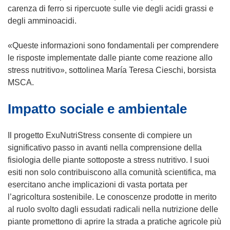
a
carenza di ferro si ripercuote sulle vie degli acidi grassi e
p
degli amminoacidi.
r
e
«Queste informazioni sono fondamentali per comprendere
i
le risposte implementate dalle piante come reazione allo
n
stress nutritivo», sottolinea María Teresa Cieschi, borsista
u
MSCA.
n
Impatto sociale e ambientale
a
n
u
Il progetto ExuNutriStress consente di compiere un
o
significativo passo in avanti nella comprensione della
v
fisiologia delle piante sottoposte a stress nutritivo. I suoi
a
esiti non solo contribuiscono alla comunità scientifica, ma
f
esercitano anche implicazioni di vasta portata per
i
l’agricoltura sostenibile. Le conoscenze prodotte in merito
n
al ruolo svolto dagli essudati radicali nella nutrizione delle
e
piante promettono di aprire la strada a pratiche agricole più
s