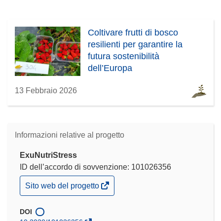
Coltivare frutti di bosco
resilienti per garantire la
futura sostenibilità
dell’Europa
13 Febbraio 2026
Informazioni relative al progetto
ExuNutriStress
ID dell’accordo di sovvenzione: 101026356
(si
Sito web del progetto
apre
in
una
DOI
nuova