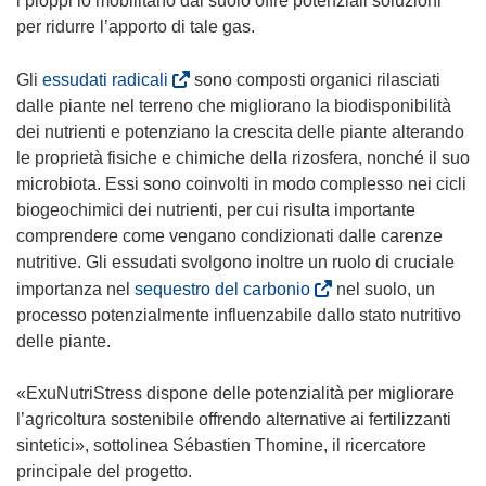
i pioppi lo mobilitano dal suolo offre potenziali soluzioni
a
a
per ridurre l’apporto di tale gas.
f
f
i
i
(
Gli
essudati radicali
sono composti organici rilasciati
n
n
s
dalle piante nel terreno che migliorano la biodisponibilità
e
e
i
dei nutrienti e potenziano la crescita delle piante alterando
s
s
a
le proprietà fisiche e chimiche della rizosfera, nonché il suo
t
t
p
microbiota. Essi sono coinvolti in modo complesso nei cicli
r
r
r
biogeochimici dei nutrienti, per cui risulta importante
a
a
e
comprendere come vengano condizionati dalle carenze
)
)
i
nutritive. Gli essudati svolgono inoltre un ruolo di cruciale
n
(
importanza nel
sequestro del carbonio
nel suolo, un
u
s
processo potenzialmente influenzabile dallo stato nutritivo
n
i
delle piante.
a
a
n
p
«ExuNutriStress dispone delle potenzialità per migliorare
u
r
l’agricoltura sostenibile offrendo alternative ai fertilizzanti
o
e
sintetici», sottolinea Sébastien Thomine, il ricercatore
v
i
principale del progetto.