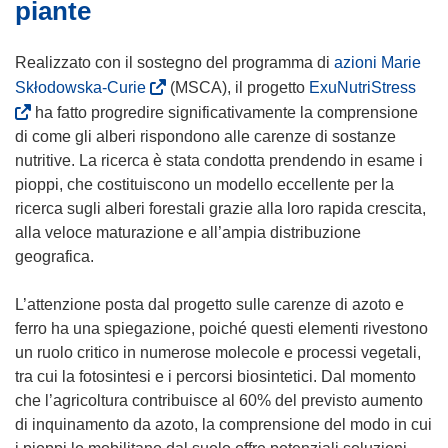
piante
Realizzato con il sostegno del programma di
azioni Marie
(
(
Skłodowska-Curie
(MSCA), il progetto
ExuNutriStress
s
s
ha fatto progredire significativamente la comprensione
i
i
di come gli alberi rispondono alle carenze di sostanze
a
a
nutritive. La ricerca è stata condotta prendendo in esame i
p
p
pioppi, che costituiscono un modello eccellente per la
r
r
ricerca sugli alberi forestali grazie alla loro rapida crescita,
e
e
alla veloce maturazione e all’ampia distribuzione
i
i
geografica.
n
n
u
u
L’attenzione posta dal progetto sulle carenze di azoto e
n
n
ferro ha una spiegazione, poiché questi elementi rivestono
a
a
un ruolo critico in numerose molecole e processi vegetali,
n
n
tra cui la fotosintesi e i percorsi biosintetici. Dal momento
u
u
che l’agricoltura contribuisce al 60% del previsto aumento
o
o
di inquinamento da azoto, la comprensione del modo in cui
v
v