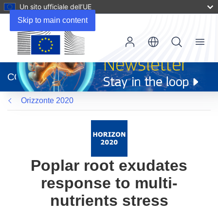
Un sito ufficiale dell’UE
Skip to main content
Menu
(si
apre
CORDIS
in
una
Orizzonte 2020
nuova
finestra)
Poplar root exudates
response to multi-
nutrients stress