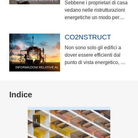
INFORMAZIONI RELATIVE AL
Sebbene i proprietari di casa
PROGETTO
vedano nelle ristrutturazioni
energetiche un modo per
ridurre le bollette, molti sono
scoraggiati dal costo iniziale
CO2NSTRUCT
dei lavori necessari.
Non sono solo gli edifici a
dover essere efficienti dal
punto di vista energetico, ma
INFORMAZIONI RELATIVE AL
anche il loro intero ciclo di
PROGETTO
vita, dalla costruzione alla
demolizione.
Indice
IONE
I