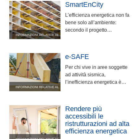
SmartEnCity
L’efficienza energetica non fa
bene solo all’ambiente:
secondo il progetto
INFORMAZIONI RELATIVE AL
SmartEnCity, fa bene anche
PROGETTO
al nostro umore.
e-SAFE
Per chi vive in aree soggette
ad attività sismica,
l’inefficienza energetica è
INFORMAZIONI RELATIVE AL
solo metà del problema: molti
PROGETTO
di questi edifici non sono
antisismici.
Rendere più
accessibili le
ristrutturazioni ad alta
efficienza energetica