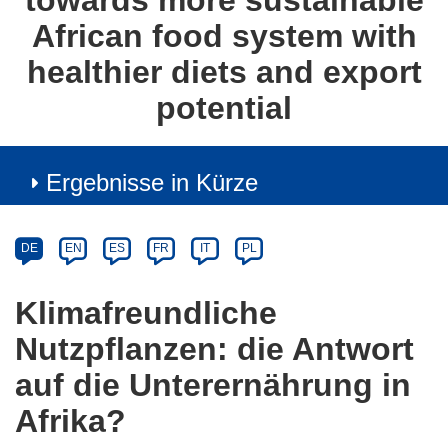
towards more sustainable
African food system with
healthier diets and export
potential
Ergebnisse in Kürze
Article
Category
Article
DE
EN
ES
FR
IT
PL
available
in
Klimafreundliche
the
Nutzpflanzen: die Antwort
following
languages:
auf die Unterernährung in
Afrika?