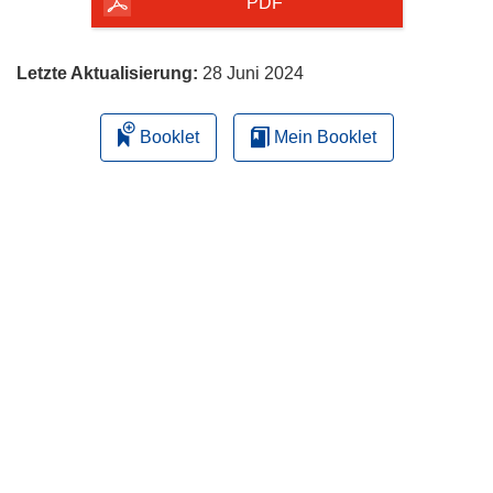
herunterladen
PDF
Letzte Aktualisierung:
28 Juni 2024
Booklet
Mein Booklet