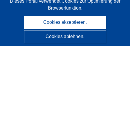
Dieses Portal verwendet Cookies
zur Optimierung der
Browserfunktion.
Cookies akzeptieren.
Cookies ablehnen.
CORDIS - Forschungsergebnisse der EU
Diese Website wird vom
Amt für Veröffentlichungen der
Europäischen Union
verwaltet.
Barrierefreiheit
Halbautomatische Projektklassifizierung - Hinweis zur
Erklärbarkeit
Kontakt