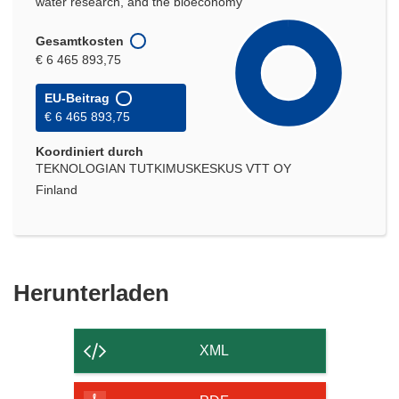
water research, and the bioeconomy
Gesamtkosten
€ 6 465 893,75
EU-Beitrag
€ 6 465 893,75
Koordiniert durch
TEKNOLOGIAN TUTKIMUSKESKUS VTT OY
Finland
Den
Herunterladen
Inhalt
der
XML
Seite