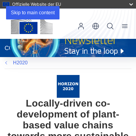
Offizielle Website der EU
Skip to main content
Menu
(öffnet
in
CORDIS
neuem
Fenster)
H2020
Locally-driven co-
development of plant-
based value chains