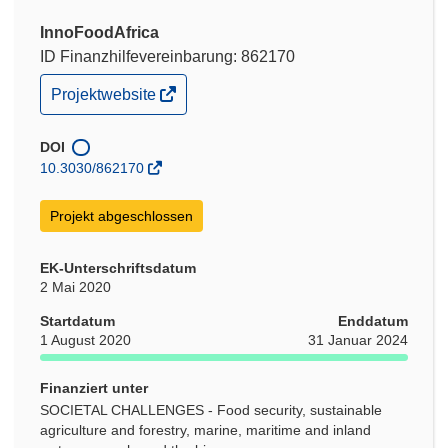
InnoFoodAfrica
ID Finanzhilfevereinbarung: 862170
(öffnet
Projektwebsite
in
neuem
Fenster)
DOI
10.3030/862170
Projekt abgeschlossen
EK-Unterschriftsdatum
2 Mai 2020
Startdatum
Enddatum
1 August 2020
31 Januar 2024
Finanziert unter
SOCIETAL CHALLENGES - Food security, sustainable
agriculture and forestry, marine, maritime and inland