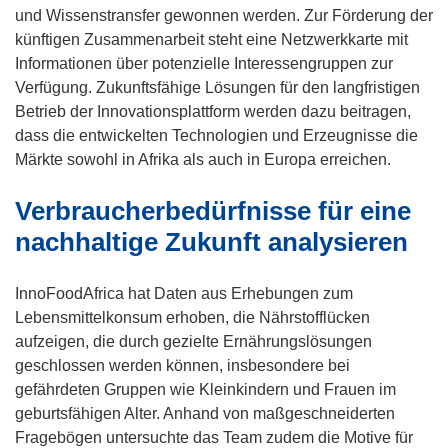
n
und Wissenstransfer gewonnen werden. Zur Förderung der
e
künftigen Zusammenarbeit steht eine Netzwerkkarte mit
t
Informationen über potenzielle Interessengruppen zur
i
Verfügung. Zukunftsfähige Lösungen für den langfristigen
n
Betrieb der Innovationsplattform werden dazu beitragen,
n
dass die entwickelten Technologien und Erzeugnisse die
e
Märkte sowohl in Afrika als auch in Europa erreichen.
u
Verbraucherbedürfnisse für eine
e
m
nachhaltige Zukunft analysieren
F
e
InnoFoodAfrica hat Daten aus Erhebungen zum
n
Lebensmittelkonsum erhoben, die Nährstofflücken
s
aufzeigen, die durch gezielte Ernährungslösungen
t
geschlossen werden können, insbesondere bei
e
gefährdeten Gruppen wie Kleinkindern und Frauen im
r
geburtsfähigen Alter. Anhand von maßgeschneiderten
)
Fragebögen untersuchte das Team zudem die Motive für