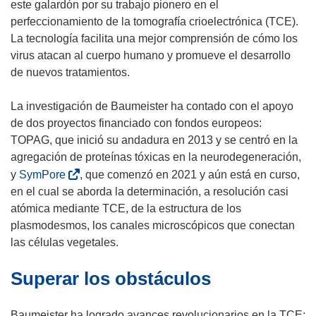
este galardón por su trabajo pionero en el
perfeccionamiento de la tomografía crioelectrónica (TCE).
La tecnología facilita una mejor comprensión de cómo los
virus atacan al cuerpo humano y promueve el desarrollo
de nuevos tratamientos.
La investigación de Baumeister ha contado con el apoyo
de dos proyectos financiado con fondos europeos:
TOPAG, que inició su andadura en 2013 y se centró en la
agregación de proteínas tóxicas en la neurodegeneración,
(
y
SymPore
, que comenzó en 2021 y aún está en curso,
s
en el cual se aborda la determinación, a resolución casi
e
atómica mediante TCE, de la estructura de los
a
plasmodesmos, los canales microscópicos que conectan
b
las células vegetales.
r
Superar los obstáculos
i
r
á
Baumeister ha logrado avances revolucionarios en la TCE: