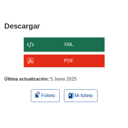
Descargar
Descargar
el
contenido
XML
de
la
PDF
página
Última actualización:
5 Junio 2025
Folleto
Mi folleto