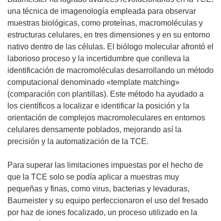
e
una técnica de imagenología empleada para observar
n
muestras biológicas, como proteínas, macromoléculas y
u
estructuras celulares, en tres dimensiones y en su entorno
n
nativo dentro de las células. El biólogo molecular afrontó el
a
laborioso proceso y la incertidumbre que conlleva la
n
identificación de macromoléculas desarrollando un método
u
computacional denominado «template matching»
e
(comparación con plantillas). Este método ha ayudado a
v
los científicos a localizar e identificar la posición y la
a
orientación de complejos macromoleculares en entornos
v
celulares densamente poblados, mejorando así la
e
precisión y la automatización de la TCE.
n
t
Para superar las limitaciones impuestas por el hecho de
a
que la TCE solo se podía aplicar a muestras muy
n
pequeñas y finas, como virus, bacterias y levaduras,
a
Baumeister y su equipo perfeccionaron el uso del fresado
)
por haz de iones focalizado, un proceso utilizado en la