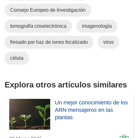
e
n
Consejo Europeo de Investigación
u
n
tomografía crioelectrónica
imagenología
a
n
fresado por haz de iones focalizado
virus
u
e
célula
v
a
v
Explora otros artículos similares
e
n
t
Un mejor conocimiento de los
a
ARN mensajeros en las
n
plantas
a
)