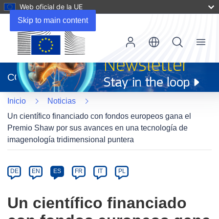
Web oficial de la UE
Skip to main content
Menu
(se
abrirá
CORDIS
en
una
Inicio
Noticias
nueva
ventana)
Un científico financiado con fondos europeos gana el
Premio Shaw por sus avances en una tecnología de
imagenología tridimensional puntera
Article
Category
Article
DE
EN
ES
FR
IT
PL
available
in
Un científico financiado
the
following