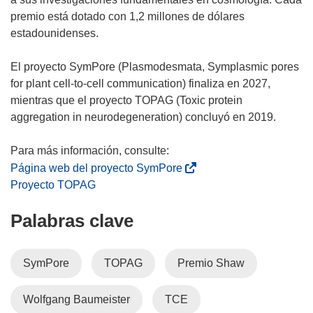
v
premio está dotado con 1,2 millones de dólares
a
estadounidenses.
v
e
El proyecto SymPore (Plasmodesmata, Symplasmic pores
n
for plant cell-to-cell communication) finaliza en 2027,
t
mientras que el proyecto TOPAG (Toxic protein
a
aggregation in neurodegeneration) concluyó en 2019.
n
a
)
(
Página web del proyecto SymPore
s
Proyecto TOPAG
e
Palabras clave
a
b
r
SymPore
TOPAG
Premio Shaw
i
r
Wolfgang Baumeister
TCE
á