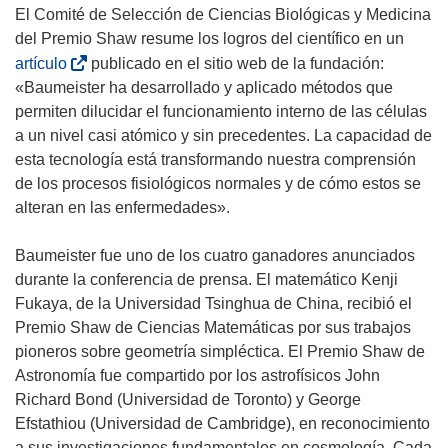
El Comité de Selección de Ciencias Biológicas y Medicina
del Premio Shaw resume los logros del científico en un
(
artículo
publicado en el sitio web de la fundación:
s
«Baumeister ha desarrollado y aplicado métodos que
e
permiten dilucidar el funcionamiento interno de las células
a
a un nivel casi atómico y sin precedentes. La capacidad de
b
esta tecnología está transformando nuestra comprensión
r
de los procesos fisiológicos normales y de cómo estos se
i
alteran en las enfermedades».
r
á
Baumeister fue uno de los cuatro ganadores anunciados
e
durante la conferencia de prensa. El matemático Kenji
n
Fukaya, de la Universidad Tsinghua de China, recibió el
u
Premio Shaw de Ciencias Matemáticas por sus trabajos
n
pioneros sobre geometría simpléctica. El Premio Shaw de
a
Astronomía fue compartido por los astrofísicos John
n
Richard Bond (Universidad de Toronto) y George
u
Efstathiou (Universidad de Cambridge), en reconocimiento
e
a sus investigaciones fundamentales en cosmología. Cada