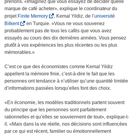
prenons. «Imaginez que vous essayez de décider quelle
marque de café acheter», explique le coordinateur du
(
projet
Finite Memory
, Kemal Yildiz, de
l’université
s
(
Bilkent
en Turquie. «Vous ne vous souvenez
’
s
probablement pas de tous les cafés que vous avez
o
’
essayés au cours des dix dernières années. Vous pensez
u
o
plutôt à vos expériences les plus récentes ou les plus
v
u
mémorables.»
r
v
e
r
C’est ce que des économistes comme Kemal Yildiz
d
e
appellent la mémoire finie, c’est-à-dire le fait que les
a
d
personnes ont tendance à n’utiliser qu’une quantité limitée
n
a
d’informations passées lorsqu’elles font des choix.
s
n
u
s
«En économie, les modèles traditionnels partent souvent
n
u
du principe que les personnes sont parfaitement
e
n
rationnelles et qu’elles se souviennent de tout», explique-t-
n
e
il. «Mais dans la vie réelle, nos décisions sont influencées
o
n
par ce qui est récent, familier ou émotionnellement