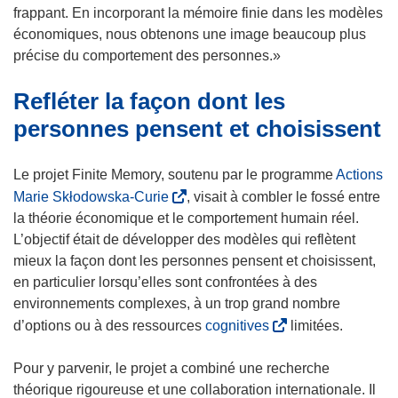
u
o
frappant. En incorporant la mémoire finie dans les modèles
v
u
économiques, nous obtenons une image beaucoup plus
e
v
précise du comportement des personnes.»
l
e
Refléter la façon dont les
l
l
e
l
personnes pensent et choisissent
f
e
e
f
Le projet Finite Memory, soutenu par le programme
Actions
n
e
(
Marie Skłodowska-Curie
, visait à combler le fossé entre
ê
n
s
la théorie économique et le comportement humain réel.
t
ê
’
L’objectif était de développer des modèles qui reflètent
r
t
o
mieux la façon dont les personnes pensent et choisissent,
e
r
u
en particulier lorsqu’elles sont confrontées à des
)
e
v
environnements complexes, à un trop grand nombre
)
r
(
d’options ou à des ressources
cognitives
limitées.
e
s
d
’
Pour y parvenir, le projet a combiné une recherche
a
o
théorique rigoureuse et une collaboration internationale. Il