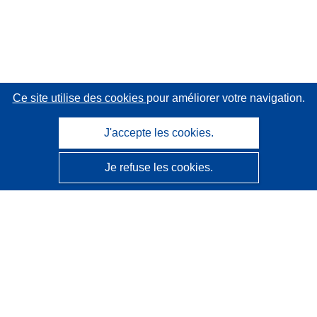
Ce site utilise des cookies
pour améliorer votre navigation.
J'accepte les cookies.
Je refuse les cookies.
CORDIS - Résultats de la recherche de l’UE
Ce site web est géré par l'
Office des publications de
l’Union européenne
Accessibilité
Classification semi-automatique des projets - Avis sur