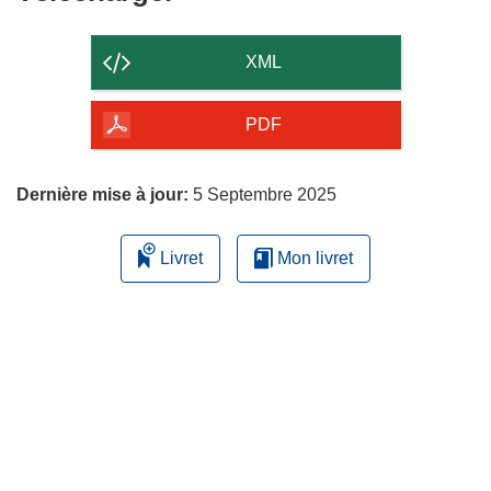
le
contenu
XML
de
la
PDF
page
Dernière mise à jour:
5 Septembre 2025
Livret
Mon livret