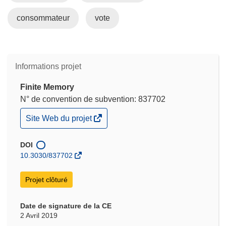
consommateur
vote
Informations projet
Finite Memory
N° de convention de subvention: 837702
(s’ouvre
Site Web du projet
dans
une
nouvelle
DOI
fenêtre)
10.3030/837702
Projet clôturé
Date de signature de la CE
2 Avril 2019