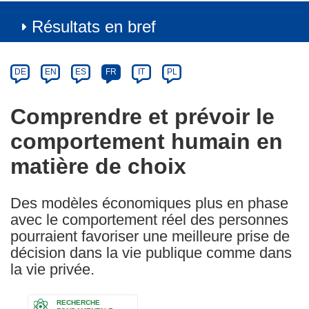
Résultats en bref
Article
Category
Article
DE
EN
ES
FR
IT
PL
available
in
Comprendre et prévoir le
the
comportement humain en
following
languages:
matière de choix
Des modèles économiques plus en phase
avec le comportement réel des personnes
pourraient favoriser une meilleure prise de
décision dans la vie publique comme dans
la vie privée.
RECHERCHE