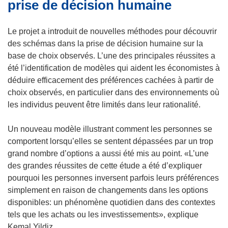
prise de décision humaine
e
f
u
)
e
v
Le projet a introduit de nouvelles méthodes pour découvrir
n
e
des schémas dans la prise de décision humaine sur la
ê
l
base de choix observés. L’une des principales réussites a
t
l
été l’identification de modèles qui aident les économistes à
r
e
déduire efficacement des préférences cachées à partir de
e
f
choix observés, en particulier dans des environnements où
)
e
les individus peuvent être limités dans leur rationalité.
n
ê
Un nouveau modèle illustrant comment les personnes se
t
comportent lorsqu’elles se sentent dépassées par un trop
r
grand nombre d’options a aussi été mis au point. «L’une
e
des grandes réussites de cette étude a été d’expliquer
)
pourquoi les personnes inversent parfois leurs préférences
simplement en raison de changements dans les options
disponibles: un phénomène quotidien dans des contextes
tels que les achats ou les investissements», explique
Kemal Yildiz.