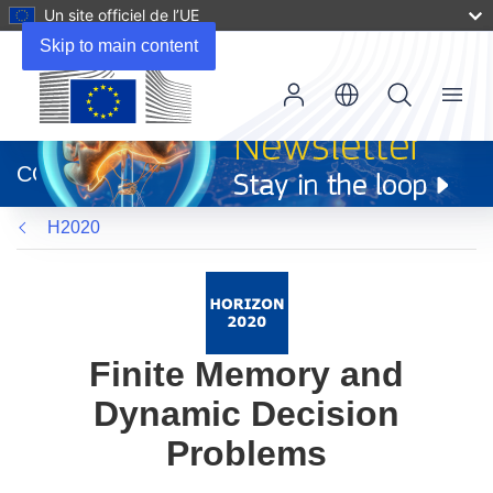
Un site officiel de l’UE
Skip to main content
Menu
(s’ouvre
dans
CORDIS
une
nouvelle
H2020
fenêtre)
Finite Memory and
Dynamic Decision
Problems