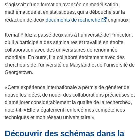
n
u
s’agissait d’une formation avancée en modélisation
s
v
mathématique et en statistiques, qui a débouché sur la
u
r
(
rédaction de deux
documents de recherche
originaux.
n
e
s
e
d
’
Kemal Yildiz a passé deux ans à l’université de Princeton,
n
a
o
où il a participé à des séminaires et travaillé en étroite
o
n
u
collaboration avec des universitaires de renommée
u
s
v
mondiale. En outre, il a collaboré étroitement avec des
v
u
r
chercheurs de l’université du Maryland et de l’université de
e
n
e
Georgetown.
l
e
d
l
n
a
«Cette expérience internationale a permis de générer de
e
o
n
nouvelles idées, de nouer des collaborations précieuses et
f
u
s
d’améliorer considérablement la qualité de la recherche»,
e
v
u
note-t-il. «Elle a également renforcé mes compétences
n
e
n
techniques et mon réseau universitaire.»
ê
l
e
t
Découvrir des schémas dans la
l
n
r
e
o