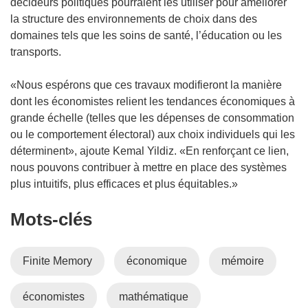
décideurs politiques pourraient les utiliser pour améliorer
u
la structure des environnements de choix dans des
n
domaines tels que les soins de santé, l’éducation ou les
e
transports.
n
o
«Nous espérons que ces travaux modifieront la manière
u
dont les économistes relient les tendances économiques à
v
grande échelle (telles que les dépenses de consommation
e
ou le comportement électoral) aux choix individuels qui les
l
déterminent», ajoute Kemal Yildiz. «En renforçant ce lien,
l
nous pouvons contribuer à mettre en place des systèmes
e
plus intuitifs, plus efficaces et plus équitables.»
f
e
Mots‑clés
n
ê
t
Finite Memory
économique
mémoire
r
e
économistes
mathématique
)