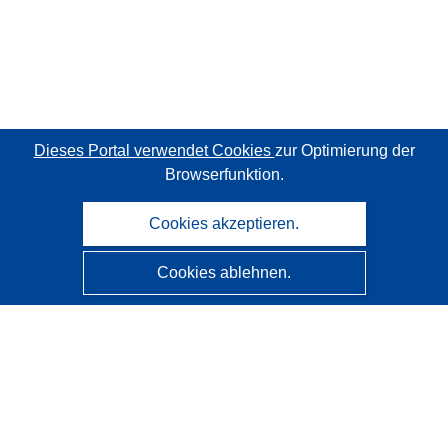
Dieses Portal verwendet Cookies
zur Optimierung der
Browserfunktion.
Cookies akzeptieren.
Cookies ablehnen.
CORDIS - Forschungsergebnisse der EU
Diese Website wird vom
Amt für Veröffentlichungen der
Europäischen Union
verwaltet.
Barrierefreiheit