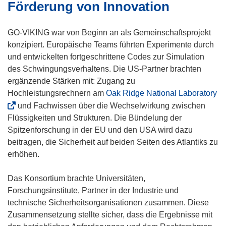
e
Förderung von Innovation
n
t
e
i
GO-VIKING war von Beginn an als Gemeinschaftsprojekt
u
n
konzipiert. Europäische Teams führten Experimente durch
e
n
und entwickelten fortgeschrittene Codes zur Simulation
m
e
des Schwingungsverhaltens. Die US-Partner brachten
F
u
ergänzende Stärken mit: Zugang zu
e
e
(
Hochleistungsrechnern am
Oak Ridge National Laboratory
n
m
ö
und Fachwissen über die Wechselwirkung zwischen
s
F
f
Flüssigkeiten und Strukturen. Die Bündelung der
t
e
f
Spitzenforschung in der EU und den USA wird dazu
e
n
n
beitragen, die Sicherheit auf beiden Seiten des Atlantiks zu
r
s
e
erhöhen.
)
t
t
e
i
Das Konsortium brachte Universitäten,
r
n
Forschungsinstitute, Partner in der Industrie und
)
n
technische Sicherheitsorganisationen zusammen. Diese
e
Zusammensetzung stellte sicher, dass die Ergebnisse mit
u