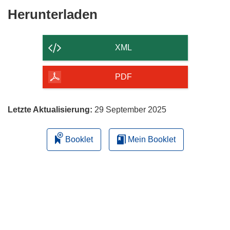
Den
Herunterladen
Inhalt
der
XML
Seite
herunterladen
PDF
Letzte Aktualisierung:
29 September 2025
Booklet
Mein Booklet