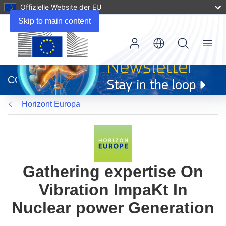
Offizielle Website der EU
Skip to main content
Menu
(öffnet
in
CORDIS
neuem
Fenster)
Horizont Europa
Gathering expertise On
Vibration ImpaKt In
Nuclear power Generation