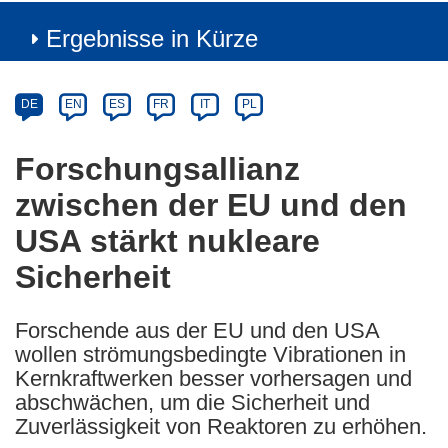
Ergebnisse in Kürze
Article
Category
Article
DE
EN
ES
FR
IT
PL
available
in
Forschungsallianz
the
zwischen der EU und den
following
languages:
USA stärkt nukleare
Sicherheit
Forschende aus der EU und den USA
wollen strömungsbedingte Vibrationen in
Kernkraftwerken besser vorhersagen und
abschwächen, um die Sicherheit und
Zuverlässigkeit von Reaktoren zu erhöhen.