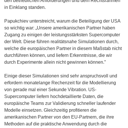
den betrieblichen Anforderungen und dem Rechtsrahmen
e
in Einklang standen.
m
F
Papukchiev unterstreicht, warum die Beteiligung der USA
e
so wichtig war: „Unsere amerikanischen Partner haben
n
Zugang zu einigen der leistungsstärksten Supercomputer
s
der Welt. Diese führen realitätsnahe Simulationen durch,
t
welche die europäischen Partner in diesem Maßstab nicht
e
durchführen können, und liefern Erkenntnisse, die wir
r
durch Experimente allein nicht gewinnen können.”
)
Einige dieser Simulationen sind sehr anspruchsvoll und
erfordern monatelange Rechenzeit für die Modellierung
von gerade mal einer Sekunde Vibration. US-
Supercomputer liefern hochdetaillierte Daten, die
europäische Teams zur Validierung schneller laufender
Modelle einsetzen. Gleichzeitig profitieren die
amerikanischen Partner von den EU-Partnern, die ihre
Methoden auf die praktische Anwendung durch die