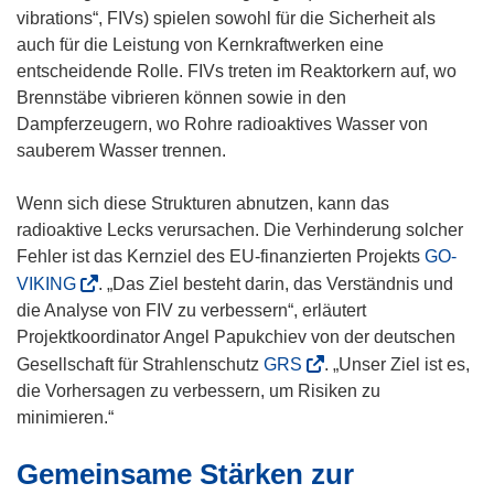
vibrations“, FIVs) spielen sowohl für die Sicherheit als
auch für die Leistung von Kernkraftwerken eine
entscheidende Rolle. FIVs treten im Reaktorkern auf, wo
Brennstäbe vibrieren können sowie in den
Dampferzeugern, wo Rohre radioaktives Wasser von
sauberem Wasser trennen.
Wenn sich diese Strukturen abnutzen, kann das
radioaktive Lecks verursachen. Die Verhinderung solcher
Fehler ist das Kernziel des EU-finanzierten Projekts
GO-
(
VIKING
. „Das Ziel besteht darin, das Verständnis und
ö
die Analyse von FIV zu verbessern“, erläutert
f
Projektkoordinator Angel Papukchiev von der deutschen
f
(
Gesellschaft für Strahlenschutz
GRS
. „Unser Ziel ist es,
n
ö
die Vorhersagen zu verbessern, um Risiken zu
e
f
minimieren.“
t
f
Gemeinsame Stärken zur
i
n
n