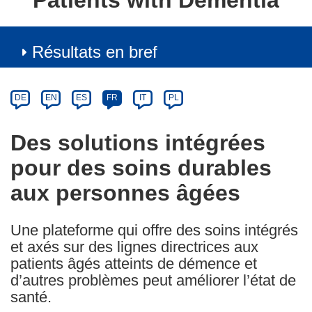
Patients with Dementia
Résultats en bref
Article
Category
Article
DE
EN
ES
FR
IT
PL
available
in
Des solutions intégrées
the
pour des soins durables
following
languages:
aux personnes âgées
Une plateforme qui offre des soins intégrés
et axés sur des lignes directrices aux
patients âgés atteints de démence et
d’autres problèmes peut améliorer l’état de
santé.