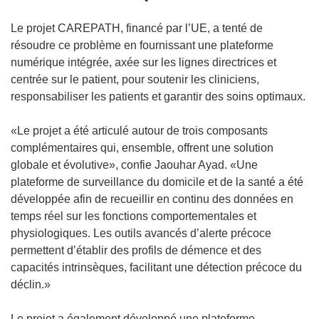
v
v
Le projet CAREPATH, financé par l’UE, a tenté de
r
r
résoudre ce problème en fournissant une plateforme
e
e
numérique intégrée, axée sur les lignes directrices et
d
d
centrée sur le patient, pour soutenir les cliniciens,
a
a
responsabiliser les patients et garantir des soins optimaux.
n
n
s
s
«Le projet a été articulé autour de trois composants
u
u
complémentaires qui, ensemble, offrent une solution
n
n
globale et évolutive», confie Jaouhar Ayad. «Une
e
e
plateforme de surveillance du domicile et de la santé a été
n
n
développée afin de recueillir en continu des données en
o
o
temps réel sur les fonctions comportementales et
u
u
physiologiques. Les outils avancés d’alerte précoce
v
v
permettent d’établir des profils de démence et des
e
e
capacités intrinsèques, facilitant une détection précoce du
l
l
déclin.»
l
l
e
e
Le projet a également développé une plateforme