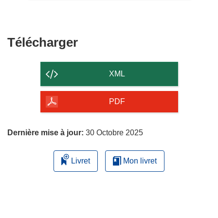
Télécharger
Télécharger
le
contenu
XML
de
la
PDF
page
Dernière mise à jour:
30 Octobre 2025
Livret
Mon livret