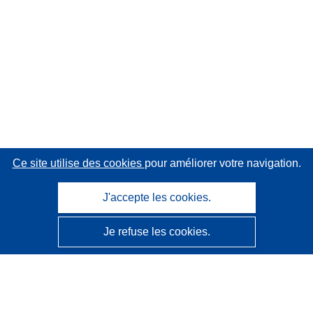
Ce site utilise des cookies
pour améliorer votre navigation.
J'accepte les cookies.
Je refuse les cookies.
CORDIS - Résultats de la recherche de l’UE
Ce site web est géré par l'
Office des publications de
l’Union européenne