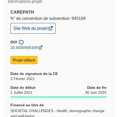
Informations projet
CAREPATH
N° de convention de subvention: 945169
(s’ouvre
Site Web du projet
dans
une
nouvelle
DOI
fenêtre)
10.3030/945169
Projet clôturé
Date de signature de la CE
2 Février 2021
Date de début
Date de fin
1 Juillet 2021
30 Juin 2025
Financé au titre de
SOCIETAL CHALLENGES - Health, demographic change
and well-being