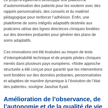
f
f
d’autonomisation des patients pour les soutenir avec des
e
e
rappels personnalisés, des conseils et du matériel
n
n
pédagogique pour renforcer l’adhésion. Enfin, une
ê
ê
plateforme de soins intégrés adaptatifs destinée aux
t
t
praticiens utilise des lignes directrices cliniques fondées
r
r
sur des données probantes pour générer des plans de
e
e
soins adaptatifs.
)
)
Ces innovations ont été évaluées au moyen de tests
d’interopérabilité technique et de projets pilotes cliniques
menés dans plusieurs pays européens. «Notre approche
structurée a été conçue pour garantir que les interventions
sont fondées sur des données probantes, personnalisées
et adaptées de manière dynamique à l’évolution de l’état
des patients», souligne Jaouhar Ayad.
Amélioration de l’observance, de
l’autonomie et de la qualité de vie