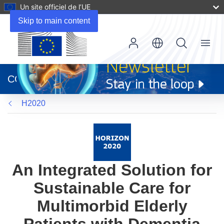
Un site officiel de l’UE
Skip to main content
Menu
(s’ouvre
dans
CORDIS
une
nouvelle
H2020
fenêtre)
An Integrated Solution for
Sustainable Care for
Multimorbid Elderly