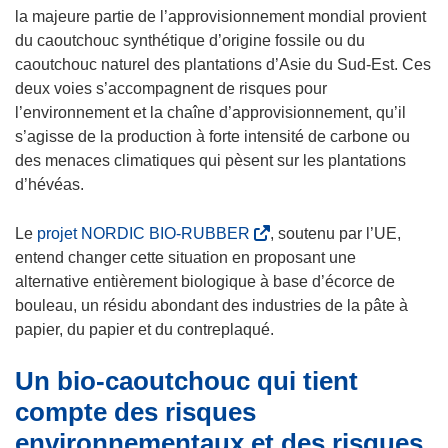
la majeure partie de l’approvisionnement mondial provient
du caoutchouc synthétique d’origine fossile ou du
caoutchouc naturel des plantations d’Asie du Sud-Est. Ces
deux voies s’accompagnent de risques pour
l’environnement et la chaîne d’approvisionnement, qu’il
s’agisse de la production à forte intensité de carbone ou
des menaces climatiques qui pèsent sur les plantations
d’hévéas.
(
Le
projet NORDIC BIO-RUBBER
, soutenu par l’UE,
s
entend changer cette situation en proposant une
’
alternative entièrement biologique à base d’écorce de
o
bouleau, un résidu abondant des industries de la pâte à
u
papier, du papier et du contreplaqué.
v
Un bio-caoutchouc qui tient
r
e
compte des risques
d
environnementaux et des risques
a