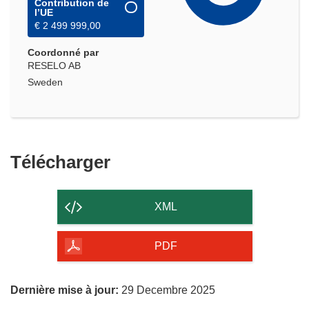
Contribution de
l’UE
€ 2 499 999,00
Coordonné par
RESELO AB
Sweden
Télécharger
Télécharger
le
contenu
XML
de
la
PDF
page
Dernière mise à jour:
29 Decembre 2025