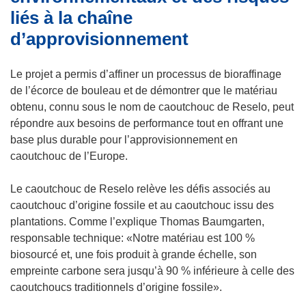
liés à la chaîne
n
s
d’approvisionnement
u
n
Le projet a permis d’affiner un processus de bioraffinage
e
de l’écorce de bouleau et de démontrer que le matériau
n
obtenu, connu sous le nom de caoutchouc de Reselo, peut
o
répondre aux besoins de performance tout en offrant une
u
base plus durable pour l’approvisionnement en
v
caoutchouc de l’Europe.
e
l
Le caoutchouc de Reselo relève les défis associés au
l
caoutchouc d’origine fossile et au caoutchouc issu des
e
plantations. Comme l’explique Thomas Baumgarten,
f
responsable technique: «Notre matériau est 100 %
e
biosourcé et, une fois produit à grande échelle, son
n
empreinte carbone sera jusqu’à 90 % inférieure à celle des
ê
caoutchoucs traditionnels d’origine fossile».
t