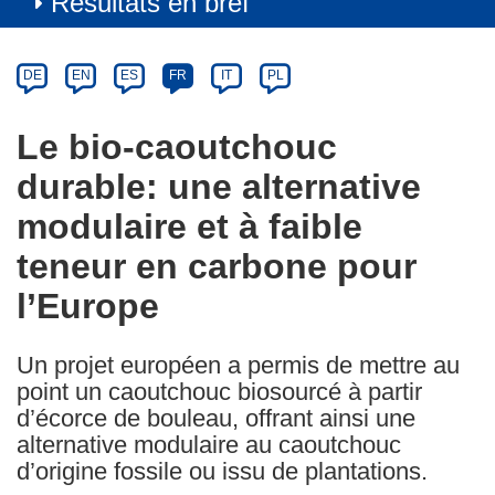
Résultats en bref
Article
Category
Article
DE
EN
ES
FR
IT
PL
available
in
Le bio-caoutchouc
the
durable: une alternative
following
languages:
modulaire et à faible
teneur en carbone pour
l’Europe
Un projet européen a permis de mettre au
point un caoutchouc biosourcé à partir
d’écorce de bouleau, offrant ainsi une
alternative modulaire au caoutchouc
d’origine fossile ou issu de plantations.