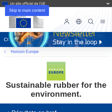
Un site officiel de l’UE
Skip to main content
Menu
(s’ouvre
dans
CORDIS
une
nouvelle
Horizon Europe
fenêtre)
Sustainable rubber for the
environment.