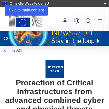
Offizielle Website der EU
Skip to main content
Menu
(öffnet
in
CORDIS
neuem
Fenster)
H2020
Protection of Critical
Infrastructures from
advanced combined cyber