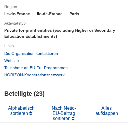
Region
Ile-de-France
Ile-de-France
Paris
Aktivitätstyp
Private for-profit entities (excluding Higher or Secondary
Education Establishments)
Links
(öffnet
Die Organisation kontaktieren
in
(öffnet
Website
neuem
in
(öffnet
Teilnahme an EU-FuI-Programmen
Fenster)
neuem
in
(öffnet
HORIZON-Kooperationsnetzwerk
Fenster)
neuem
in
Fenster)
neuem
Beteiligte (23)
Fenster)
Alphabetisch
Nach Netto-
Alles
sortieren
EU-Beitrag
aufklappen
sortieren