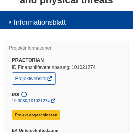
and physical threats
Informationsblatt
Projektinformationen
PRAETORIAN
ID Finanzhilfevereinbarung: 101021274
(öffnet
Projektwebsite
in
neuem
Fenster)
DOI
10.3030/101021274
Projekt abgeschlossen
EK-Unterschriftsdatum