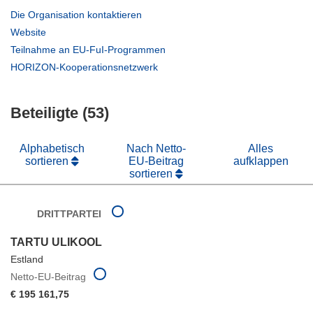
(öffnet
Die Organisation kontaktieren
in
(öffnet
Website
neuem
in
(öffnet
Teilnahme an EU-FuI-Programmen
Fenster)
neuem
in
(öffnet
HORIZON-Kooperationsnetzwerk
Fenster)
neuem
in
Fenster)
neuem
Beteiligte (53)
Fenster)
Alphabetisch
Nach Netto-
Alles
sortieren
EU-Beitrag
aufklappen
sortieren
DRITTPARTEI
TARTU ULIKOOL
Estland
Netto-EU-Beitrag
€ 195 161,75