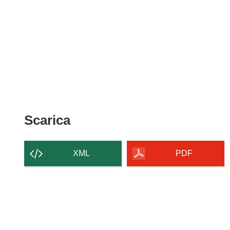
Scarica
Scarica
il
contenuto
XML
PDF
della
pagina