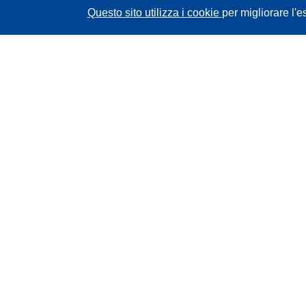
Questo sito utilizza i cookie
per migliorare l'e
CORDIS - Risultati della ricerca dell’UE
Questo sito web è gestito dall'
Ufficio delle
pubblicazioni dell'Unione europea
Accessibilità
Classificazione semi-automatica dei progetti -
Informativa sulla spiegabilità