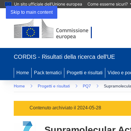
Un sito ufficiale dell’Unione europea
Come esserne sicuri?
Skip to main content
(si
apre
CORDIS - Risultati della ricerca dell’UE
in
una
nuova
Home
Pack tematici
Progetti e risultati
Video e po
finestra)
Home
Progetti e risultati
PQ7
Supramolecular
Contenuto archiviato il 2024-05-28
Supramolecular Act