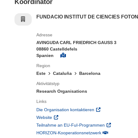
Koordinator
FUNDACIO INSTITUT DE CIENCIES FOTO
Adresse
AVINGUDA CARL FRIEDRICH GAUSS 3
08860 Castelldefels
Spanien
Region
Este
Cataluña
Barcelona
Aktivitätstyp
Research Organisations
Links
(öffnet in neuem Fens
Die Organisation kontaktieren
(öffnet in neuem Fenster)
Website
(öffnet in neuem
Teilnahme an EU-FuI-Programmen
(öffnet in neuem 
HORIZON-Kooperationsnetzwerk