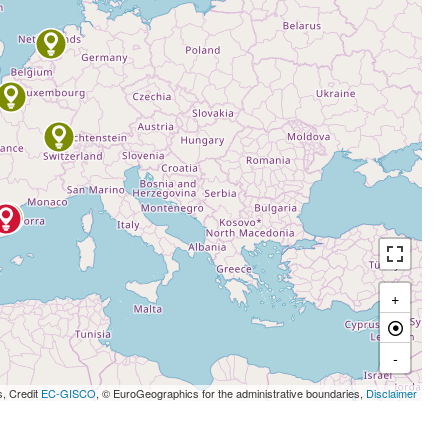
+
-
s, Credit
EC-GISCO
, © EuroGeographics for the administrative boundaries,
Disclaimer