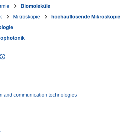
emie
Biomoleküle
k
Mikroskopie
hochauflösende Mikroskopie
ologie
ophotonik
on and communication technologies
s