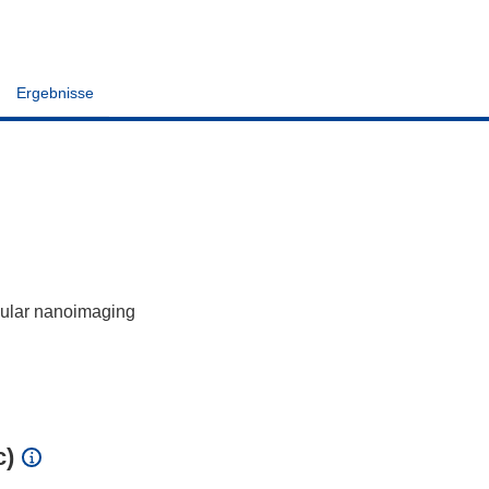
Ergebnisse
lular nanoimaging
c)