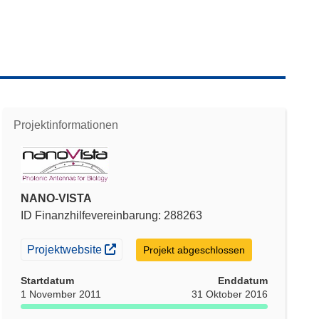
Projektinformationen
NANO-VISTA
ID Finanzhilfevereinbarung: 288263
(öffnet in neuem Fenster)
Projektwebsite
Projekt abgeschlossen
Startdatum
Enddatum
1 November 2011
31 Oktober 2016