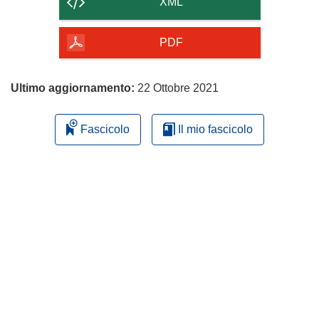
XML
della
pagina
PDF
Ultimo aggiornamento:
22 Ottobre 2021
Fascicolo
Il mio fascicolo