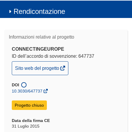
Rendicontazione
Informazioni relative al progetto
CONNECTINGEUROPE
ID dell’accordo di sovvenzione: 647737
(si
Sito web del progetto
apre
in
DOI
una
10.3030/647737
nuova
finestra)
Progetto chiuso
Data della firma CE
31 Luglio 2015