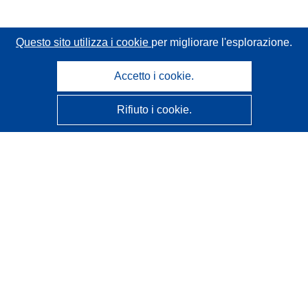
Questo sito utilizza i cookie
per migliorare l'esplorazione.
Accetto i cookie.
Rifiuto i cookie.
CORDIS - Risultati della ricerca dell’UE
Questo sito web è gestito dall'
Ufficio delle pubblicazioni
dell'Unione europea
Accessibilità
Classificazione semi-automatica dei progetti - Informativa
sulla spiegabilità
Contattaci