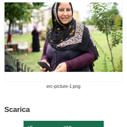
erc-picture-1.png
Scarica
Scarica
il
contenuto