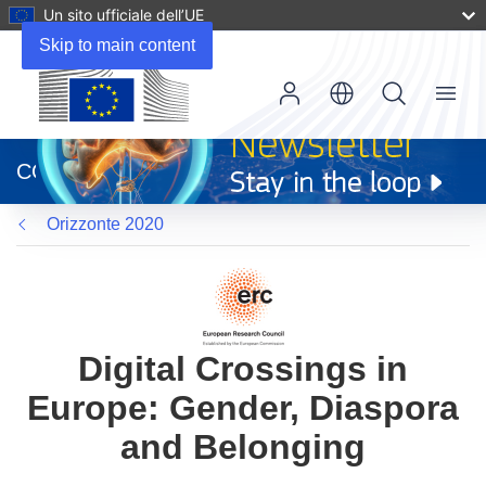
Un sito ufficiale dell’UE
Skip to main content
Menu
(si
apre
CORDIS
in
una
Orizzonte 2020
nuova
finestra)
Digital Crossings in
Europe: Gender, Diaspora
and Belonging