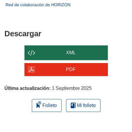
una
en
abrirá
(se
Red de colaboración de HORIZON
nueva
una
en
abrirá
ventana)
nueva
una
en
ventana)
nueva
una
ventana)
nueva
Descargar
Descargar
ventana)
el
contenido
XML
de
la
PDF
página
Última actualización:
1 Septiembre 2025
Folleto
Mi folleto