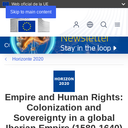
Web oficial de la UE
Skip to main content
Menu
(se
abrirá
CORDIS
en
una
Horizonte 2020
nueva
ventana)
Empire and Human Rights:
Colonization and
Sovereignty in a global