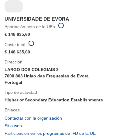
UNIVERSIDADE DE EVORA
Aportación neta de la UEn
€ 148 635,60
Coste total
€ 148 635,60
Dirección
LARGO DOS COLEGIAIS 2
7000 803 Uniao das Freguesias de Evora
Portugal
Tipo de actividad
Higher or Secondary Education Establishments
Enlaces
(se
Contactar con la organización
abrirá
(se
Sitio web
en
abrirá
(se
Participación en los programas de I+D de la UE