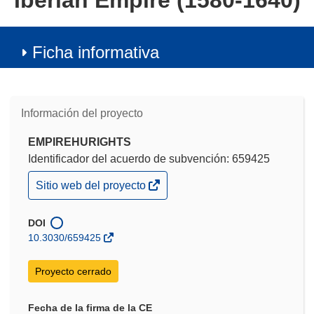
Iberian Empire (1580-1640)
Ficha informativa
Información del proyecto
EMPIREHURIGHTS
Identificador del acuerdo de subvención: 659425
(se
Sitio web del proyecto
abrirá
en
una
DOI
nueva
10.3030/659425
ventana)
Proyecto cerrado
Fecha de la firma de la CE