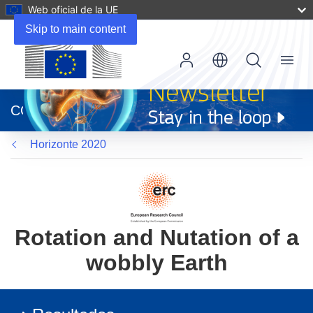
Web oficial de la UE
Skip to main content
Menu
(se
abrirá
CORDIS
en
una
Horizonte 2020
nueva
ventana)
Rotation and Nutation of a
wobbly Earth