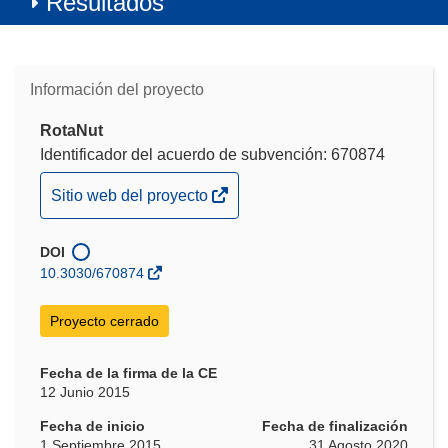
Resultados
Información del proyecto
RotaNut
Identificador del acuerdo de subvención: 670874
(se
Sitio web del proyecto
abrirá
en
DOI
una
10.3030/670874
nueva
ventana)
Proyecto cerrado
Fecha de la firma de la CE
12 Junio 2015
Fecha de inicio
Fecha de finalización
1 Septiembre 2015
31 Agosto 2020