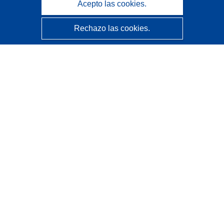
Acepto las cookies.
Rechazo las cookies.
CORDIS - Resultados de investigaciones de la UE
La
Oficina de Publicaciones de la Unión Europea
gestiona este sitio web.
Accesibilidad
Clasificación semiautomática de proyectos - Declaración
de explicabilidad
Póngase en contacto
Contacto con Help Desk
Preguntas más frecuentes
(y sus respuestas)