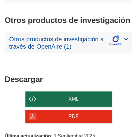
Otros productos de investigación
Otros productos de investigación a
través de OpenAire (1)
Descargar
Descargar
el
contenido
XML
de
la
PDF
página
Última actualización:
1 Septiembre 2025