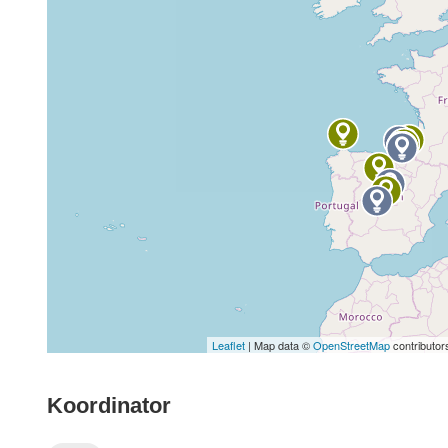
Leaflet
| Map data ©
OpenStreetMap
contributor
Koordinator