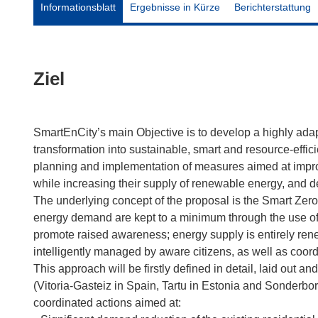
Informationsblatt
Ergebnisse in Kürze
Berichterstattung
Ziel
SmartEnCity’s main Objective is to develop a highly ad
transformation into sustainable, smart and resource-effi
planning and implementation of measures aimed at improv
while increasing their supply of renewable energy, and de
The underlying concept of the proposal is the Smart Zero
energy demand are kept to a minimum through the use of
promote raised awareness; energy supply is entirely ren
intelligently managed by aware citizens, as well as coord
This approach will be firstly defined in detail, laid out
(Vitoria-Gasteiz in Spain, Tartu in Estonia and Sonderbo
coordinated actions aimed at: