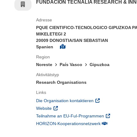
FUNDACION TECNALIA RESEARCH & IN
Adresse
PQUE CIENTIFICO-TECNOLOGICO GIPUZKOA P
MIKELETEGI 2
20009 DONOSTIA/SAN SEBASTIAN
Spanien
Region
Noreste
País Vasco
Gipuzkoa
Aktivitätstyp
Research Organisations
Links
(öffnet in neuem Fens
Die Organisation kontaktieren
(öffnet in neuem Fenster)
Website
(öffnet in neuem
Teilnahme an EU-FuI-Programmen
(öffnet in neuem 
HORIZON-Kooperationsnetzwerk