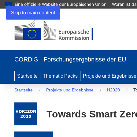
Eine offizielle Website der Europäischen Union
Woran ist d
Skip to main content
(öffnet in neuem Fenster)
CORDIS - Forschungsergebnisse der EU
Startseite
Thematic Packs
Projekte und Ergebnisse
Startseite
Projekte und Ergebnisse
H2020
T
Towards Smart Zer