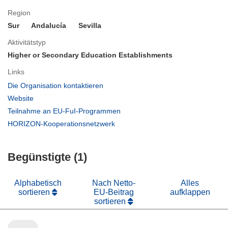
Region
Sur
Andalucía
Sevilla
Aktivitätstyp
Higher or Secondary Education Establishments
Links
(öffnet
Die Organisation kontaktieren
in
(öffnet
Website
neuem
in
(öffnet
Teilnahme an EU-FuI-Programmen
Fenster)
neuem
in
(öffnet
HORIZON-Kooperationsnetzwerk
Fenster)
neuem
in
Fenster)
neuem
Begünstigte (1)
Fenster)
Alphabetisch
Nach Netto-
Alles
sortieren
EU-Beitrag
aufklappen
sortieren