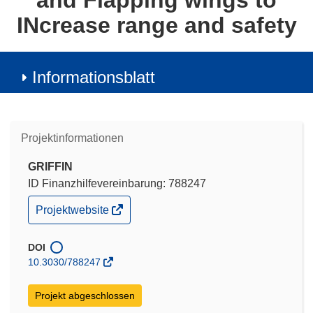
and Flapping wings to
INcrease range and safety
Informationsblatt
Projektinformationen
GRIFFIN
ID Finanzhilfevereinbarung: 788247
(öffnet
Projektwebsite
in
neuem
Fenster)
DOI
10.3030/788247
Projekt abgeschlossen