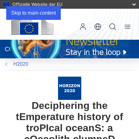
Offizielle Website der EU
Skip to main content
Menu
(öffnet
in
CORDIS
neuem
Fenster)
H2020
Deciphering the
tEmperature history of
troPIcal oceanS: a