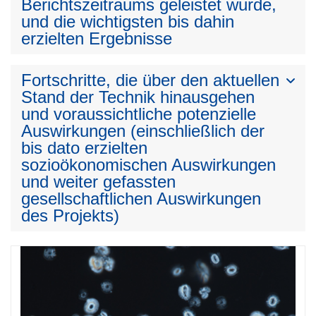
Berichtszeitraums geleistet wurde,
und die wichtigsten bis dahin
erzielten Ergebnisse
Fortschritte, die über den aktuellen
Stand der Technik hinausgehen
und voraussichtliche potenzielle
Auswirkungen (einschließlich der
bis dato erzielten
sozioökonomischen Auswirkungen
und weiter gefassten
gesellschaftlichen Auswirkungen
des Projekts)