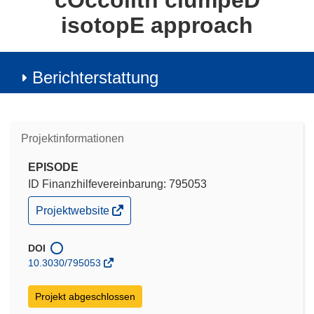
cOccolith clumpeD
isotopE approach
Berichterstattung
Projektinformationen
EPISODE
ID Finanzhilfevereinbarung: 795053
(öffnet
Projektwebsite
in
neuem
Fenster)
DOI
10.3030/795053
Projekt abgeschlossen