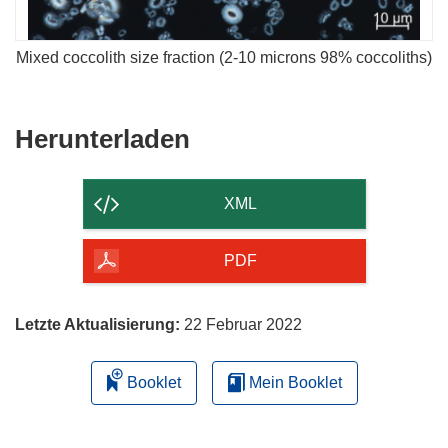
Mixed coccolith size fraction (2-10 microns 98% coccoliths)
Den
Herunterladen
Inhalt
der
XML
Seite
herunterladen
PDF
Letzte Aktualisierung:
22 Februar 2022
Booklet
Mein Booklet