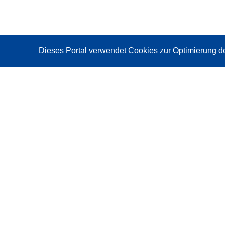
Dieses Portal verwendet Cookies
zur Optimierung d
CORDIS - Forschungsergebnisse der EU
Diese Website wird vom
Amt für Veröffentlichungen der
Europäischen Union
verwaltet.
Barrierefreiheit
Halbautomatische Projektklassifizierung - Hinweis zur
Erklärbarkeit