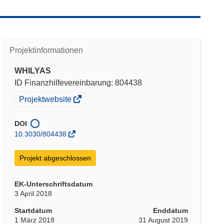
Projektinformationen
WHILYAS
ID Finanzhilfevereinbarung: 804438
(öffnet
Projektwebsite
in
neuem
DOI
Fenster)
10.3030/804438
Projekt abgeschlossen
EK-Unterschriftsdatum
3 April 2018
Startdatum
Enddatum
1 März 2018
31 August 2019