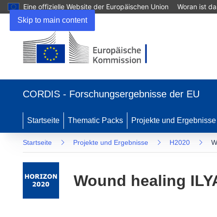
Eine offizielle Website der Europäischen Union
Woran ist d
Skip to main content
(öffnet
in
CORDIS - Forschungsergebnisse der EU
neuem
Fenster)
Startseite
Thematic Packs
Projekte und Ergebnisse
Startseite
Projekte und Ergebnisse
H2020
W
Wound healing ILYA