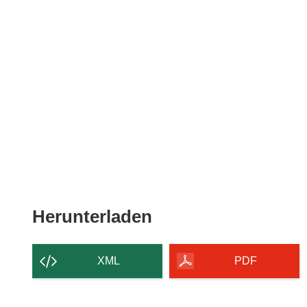
Den
Herunterladen
Inhalt
der
XML
PDF
Seite
herunterladen