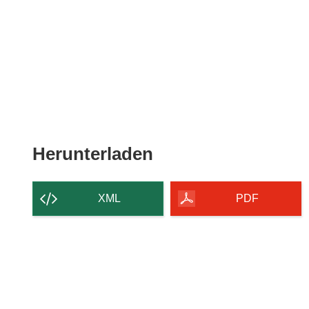
Den
Herunterladen
Inhalt
der
XML
PDF
Seite
herunterladen