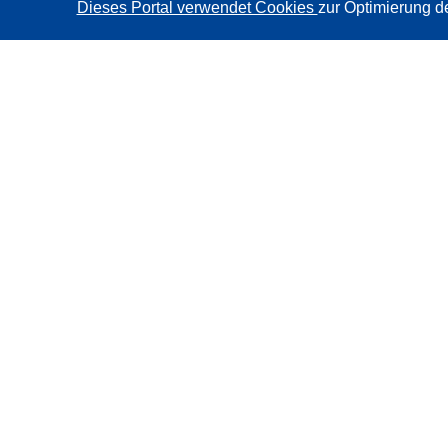
Dieses Portal verwendet Cookies
zur Optimierung d
CORDIS - Forschungsergebnisse der EU
Diese Website wird vom
Amt für Veröffentlichungen der
Europäischen Union
verwaltet.
Barrierefreiheit
Halbautomatische Projektklassifizierung - Hinweis zur
Erklärbarkeit