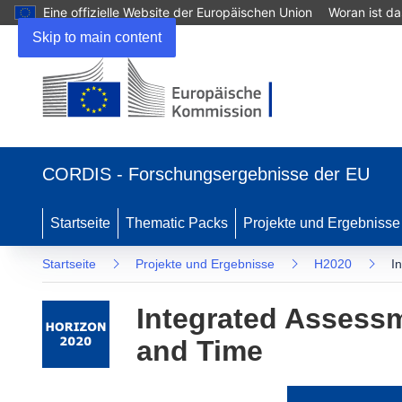
Eine offizielle Website der Europäischen Union
Woran ist d
Skip to main content
(öffnet
in
CORDIS - Forschungsergebnisse der EU
neuem
Fenster)
Startseite
Thematic Packs
Projekte und Ergebnisse
Startseite
Projekte und Ergebnisse
H2020
I
Integrated Assessm
and Time