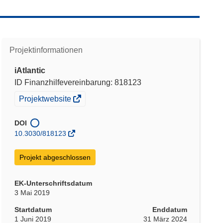
Projektinformationen
iAtlantic
ID Finanzhilfevereinbarung: 818123
(öffnet
Projektwebsite
in
neuem
DOI
Fenster)
10.3030/818123
Projekt abgeschlossen
EK-Unterschriftsdatum
3 Mai 2019
Startdatum
Enddatum
1 Juni 2019
31 März 2024