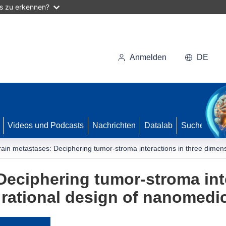
as zu erkennen?
Anmelden
DE
Videos und Podcasts
Nachrichten
Datalab
Suche
rain metastases: Deciphering tumor-stroma interactions in three dimens
Deciphering tumor-stroma inte
 rational design of nanomedi