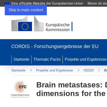
Eine offizielle Website der Europäischen Union
Woran ist d
Skip to main content
(öffnet
in
CORDIS - Forschungsergebnisse der EU
neuem
Fenster)
Startseite
Thematic Packs
Projekte und Ergebnisse
Startseite
Projekte und Ergebnisse
H2020
B
Brain metastases: 
dimensions for the