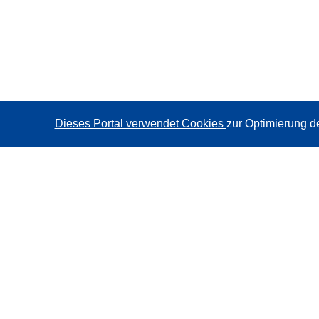
Dieses Portal verwendet Cookies
zur Optimierung d
CORDIS - Forschungsergebnisse der EU
Diese Website wird vom
Amt für Veröffentlichungen der
Europäischen Union
verwaltet.
Barrierefreiheit