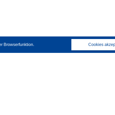
er Browserfunktion.
Cookies akzep
Kontakt
Wenden Sie sich an das Help Desk
Häufig gestellte Fragen
(mit Antworten)
Folgen Sie uns