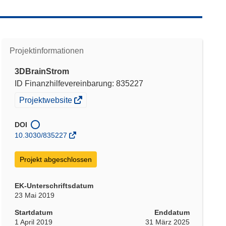
Projektinformationen
3DBrainStrom
ID Finanzhilfevereinbarung: 835227
(öffnet
Projektwebsite
in
neuem
DOI
Fenster)
10.3030/835227
Projekt abgeschlossen
EK-Unterschriftsdatum
23 Mai 2019
Startdatum
Enddatum
1 April 2019
31 März 2025