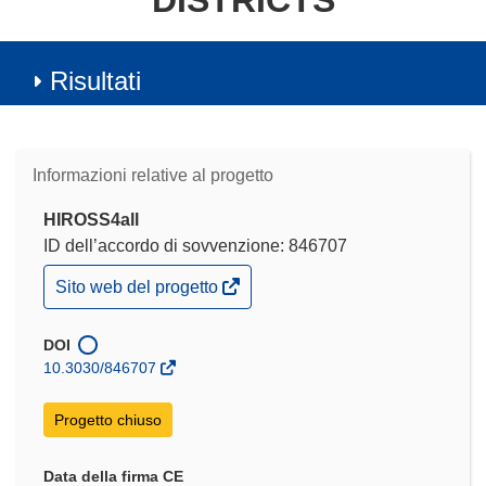
DISTRICTS
Risultati
Informazioni relative al progetto
HIROSS4all
ID dell’accordo di sovvenzione: 846707
(si
Sito web del progetto
apre
in
una
DOI
nuova
10.3030/846707
finestra)
Progetto chiuso
Data della firma CE