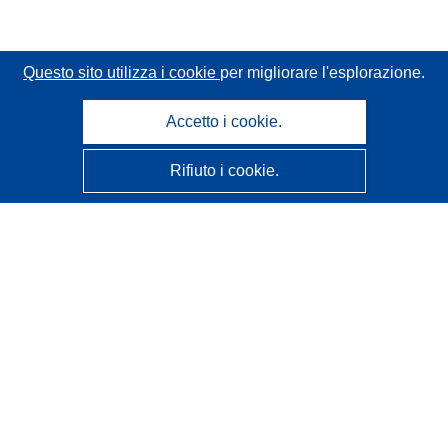
Questo sito utilizza i cookie
per migliorare l'esplorazione.
Accetto i cookie.
Rifiuto i cookie.
CORDIS - Risultati della ricerca dell’UE
Questo sito web è gestito dall'
Ufficio delle pubblicazioni
dell'Unione europea
Accessibilità
Classificazione semi-automatica dei progetti - Informativa
sulla spiegabilità
Contattaci