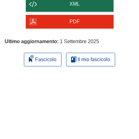
contenuto
XML
della
pagina
PDF
Ultimo aggiornamento:
1 Settembre 2025
Fascicolo
Il mio fascicolo