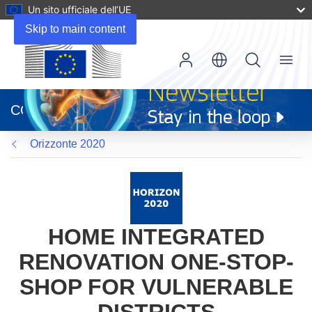
Un sito ufficiale dell’UE
Skip to main content
Menu
(si
apre
CORDIS
in
una
Orizzonte 2020
nuova
finestra)
HOME INTEGRATED
RENOVATION ONE-STOP-
SHOP FOR VULNERABLE