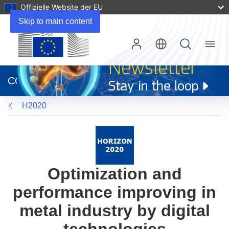
Offizielle Website der EU
Skip to main content
Menu
(öffnet
in
CORDIS
neuem
Fenster)
H2020
Optimization and
performance improving in
metal industry by digital