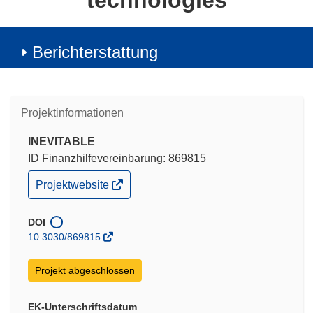
technologies
Berichterstattung
Projektinformationen
INEVITABLE
ID Finanzhilfevereinbarung: 869815
(öffnet
Projektwebsite
in
neuem
Fenster)
DOI
10.3030/869815
Projekt abgeschlossen
EK-Unterschriftsdatum