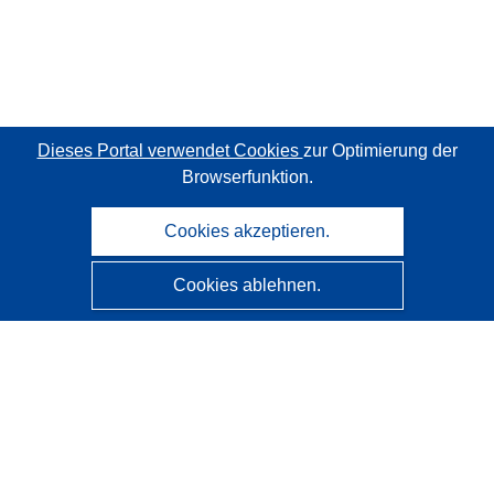
Dieses Portal verwendet Cookies
zur Optimierung der
Browserfunktion.
Cookies akzeptieren.
Cookies ablehnen.
CORDIS - Forschungsergebnisse der EU
Diese Website wird vom
Amt für Veröffentlichungen der
Europäischen Union
verwaltet.
Barrierefreiheit