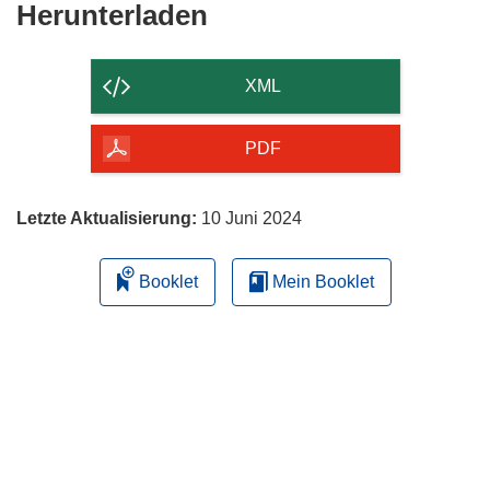
Den
Herunterladen
Inhalt
der
XML
Seite
herunterladen
PDF
Letzte Aktualisierung:
10 Juni 2024
Booklet
Mein Booklet