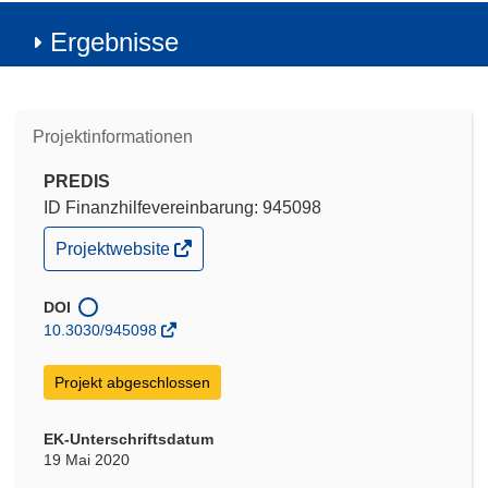
Ergebnisse
Projektinformationen
PREDIS
ID Finanzhilfevereinbarung: 945098
(öffnet
Projektwebsite
in
neuem
Fenster)
DOI
10.3030/945098
Projekt abgeschlossen
EK-Unterschriftsdatum
19 Mai 2020