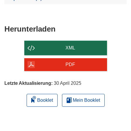
Den
Herunterladen
Inhalt
der
XML
Seite
herunterladen
PDF
Letzte Aktualisierung:
30 April 2025
Booklet
Mein Booklet