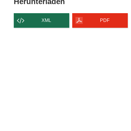
Den
Herunterladen
Inhalt
der
XML
PDF
Seite
herunterladen