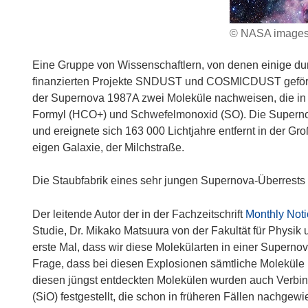
© NASA images,
Eine Gruppe von Wissenschaftlern, von denen einige d
finanzierten Projekte SNDUST und COSMICDUST geförde
der Supernova 1987A zwei Moleküle nachweisen, die in d
Formyl (HCO+) und Schwefelmonoxid (SO). Die Superno
und ereignete sich 163 000 Lichtjahre entfernt in der G
eigen Galaxie, der Milchstraße.
Die Staubfabrik eines sehr jungen Supernova-Überrests
Der leitende Autor der in der Fachzeitschrift
Monthly Noti
Studie, Dr. Mikako Matsuura von der Fakultät für Physik u
erste Mal, dass wir diese Molekülarten in einer Supernova
Frage, dass bei diesen Explosionen sämtliche Moleküle 
diesen jüngst entdeckten Molekülen wurden auch Verbi
(SiO) festgestellt, die schon in früheren Fällen nachgew