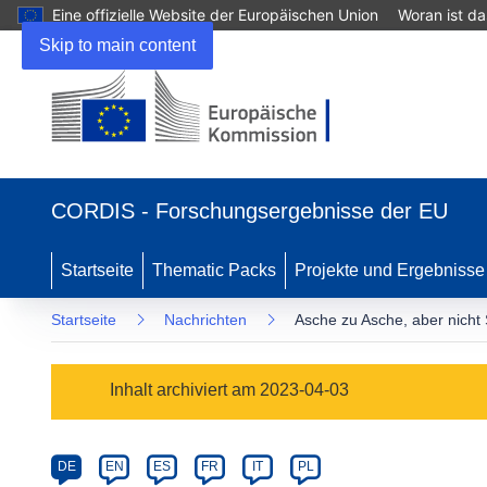
Eine offizielle Website der Europäischen Union
Woran ist d
Skip to main content
(öffnet
in
CORDIS - Forschungsergebnisse der EU
neuem
Fenster)
Startseite
Thematic Packs
Projekte und Ergebnisse
Startseite
Nachrichten
Asche zu Asche, aber nich
Article
Inhalt archiviert am 2023-04-03
Category
Article
DE
EN
ES
FR
IT
PL