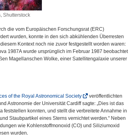
 Shutterstock
urch die vom Europäischen Forschungsrat (ERC)
rt wurden, konnte in den sich abkühlenden Überresten
iesem Kontext noch nie zuvor festgestellt worden waren:
va 1987A wurde ursprünglich im Februar 1987 beobachtet
roßen Magellanschen Wolke, einer Satellitengalaxie unserer
(
ces of the Royal Astronomical Society
veröffentlichten
ö
nd Astronomie der Universität Cardiff sagte: „Dies ist das
f
 feststellen konnten, und stellt die verbreitete Annahme in
f
und Staubpartikel eines Sterns vernichtet werden.“ Neben
n
ndungen wie Kohlenstoffmonoxid (CO) und Siliziumoxid
e
iesen wurden.