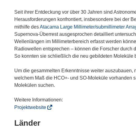
Seit ihrer Entdeckung vor über 30 Jahren sind Astrono
Herausforderungen konfrontiert, insbesondere bei der 
mithilfe des
Atacama Large Millimeter/submillimeter Arra
Supernova-Überrest ausgesprochen detailliert untersuc
Wellenlängen im Millimeterbereich erfasst werden könne
Radiowellen entsprechen – können die Forscher durch d
So konnten sie schließlich die neu gebildeten Moleküle 
Um die gesammelten Erkenntnisse weiter auszubauen, mö
welchem Maß die HCO+- und SO-Moleküle vorhanden sin
Molekülen suchen.
(
Projektwebsite
ö
Länder
f
f
n