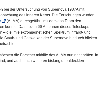
men bei der Untersuchung von Supernova 1987A mit
Beobachtung des inneren Kerns. Die Forschungen wurden
(
y
(ALMA) durchgeführt, mit dem das Team den
ö
hen konnte. Da mit den 66 Antennen dieses Teleskops
f
n – die im elektromagnetischen Spektrum Infrarot- und
f
ie Staub- und Gaswolken der Supernova hindurch blicken.
n
betrachten.
e
t
chten die Forscher mithilfe des ALMA nun nachprüfen, in
i
d, und auch nach weiteren bislang unentdeckten
n
n
e
u
e
m
F
e