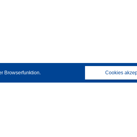
er Browserfunktion.
Cookies akzep
Kontakt
Wenden Sie sich an das Help Desk
Häufig gestellte Fragen
(mit Antworten)