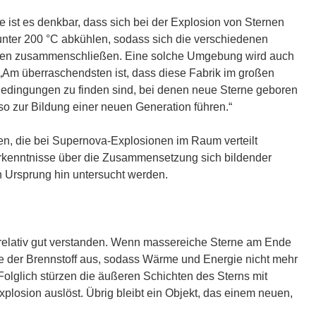
t
i
 ist es denkbar, dass sich bei der Explosion von Sternen
n
unter 200 °C abkühlen, sodass sich die verschiedenen
n
ülen zusammenschließen. Eine solche Umgebung wird auch
e
r: „Am überraschendsten ist, dass diese Fabrik im großen
u
Bedingungen zu finden sind, bei denen neue Sterne geboren
e
o zur Bildung einer neuen Generation führen.“
m
F
n, die bei Supernova-Explosionen im Raum verteilt
e
Erkenntnisse über die Zusammensetzung sich bildender
n
 Ursprung hin untersucht werden.
s
t
e
r
relativ gut verstanden. Wenn massereiche Sterne am Ende
)
e der Brennstoff aus, sodass Wärme und Energie nicht mehr
olglich stürzen die äußeren Schichten des Sterns mit
plosion auslöst. Übrig bleibt ein Objekt, das einem neuen,