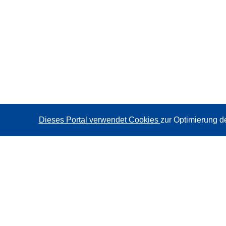
Dieses Portal verwendet Cookies
zur Optimierung d
CORDIS - Forschungsergebnisse der EU
Diese Website wird vom
Amt für Veröffentlichungen der
Europäischen Union
verwaltet.