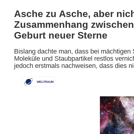
available
in
Asche zu Asche, aber nich
the
Zusammenhang zwischen 
following
languages:
Geburt neuer Sterne
Bislang dachte man, dass bei mächtigen
Moleküle und Staubpartikel restlos verni
jedoch erstmals nachweisen, dass dies nich
WELTRAUM