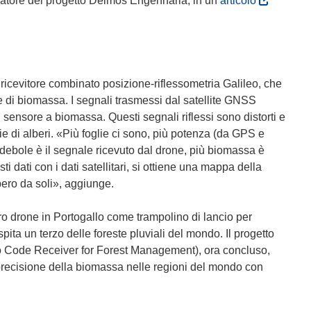
dinatore del progetto Deimos Engenharia, in un
articolo
s
i
a
p
r
 ricevitore combinato posizione-riflessometria Galileo, che
e
 di biomassa. I segnali trasmessi dal satellite GNSS
i
al sensore a biomassa. Questi segnali riflessi sono distorti e
n
e di alberi. «Più foglie ci sono, più potenza (da GPS e
u
ù debole è il segnale ricevuto dal drone, più biomassa è
n
 dati con i dati satellitari, si ottiene una mappa della
a
ero da soli», aggiunge.
n
u
oro drone in Portogallo come trampolino di lancio per
o
ita un terzo delle foreste pluviali del mondo. Il progetto
v
Code Receiver for Forest Management), ora concluso,
a
precisione della biomassa nelle regioni del mondo con
f
i