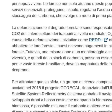
per sopravvivere. Le foreste non solo aiutano queste pop
servizi essenziali: proteggono il suolo, regolano l’acqua 
stoccaggio del carbonio, che svolge un ruolo di primo pian
La deforestazione e il degrado forestale sono responsabil
CO2 dell’intero settore dei trasporti a livello mondiale. Og
(
causa della deforestazione. Iniziative come
REDD+
of
s
abbattere le loro foreste. I paesi ricevono pagamenti in 
i
foreste. Tuttavia, una misurazione e un monitoraggio accu
a
vivente), e quindi dello stock di carbonio, possono essere 
p
per le vaste foreste brasiliane, dove la mappatura della b
r
ricoprono.
e
i
Per affrontare questa sfida, un gruppo di ricerca compost
n
avviato nel 2015 il progetto COREGAL, finanziato dall’U
u
Satellite System-Reflectometry (sistema globale di navigaz
n
sviluppato droni a basso costo che mappano la biomassa 
a
biomassa, è possibile misurare il carbonio e ottenere un
n