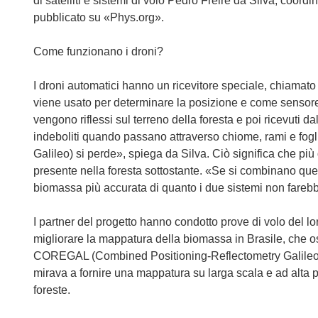
di satelliti e sistemi di volo Pedro Freire da Silva, coor
u
pubblicato su «Phys.org».
o
v
Come funzionano i droni?
a
f
I droni automatici hanno un ricevitore speciale, chiamato
i
viene usato per determinare la posizione e come sensore
n
vengono riflessi sul terreno della foresta e poi ricevuti d
e
indeboliti quando passano attraverso chiome, rami e fogli
s
Galileo) si perde», spiega da Silva. Ciò significa che pi
t
presente nella foresta sottostante. «Se si combinano questi
r
biomassa più accurata di quanto i due sistemi non farebb
a
)
I partner del progetto hanno condotto prove di volo del l
migliorare la mappatura della biomassa in Brasile, che osp
COREGAL (Combined Positioning-Reflectometry Galileo 
mirava a fornire una mappatura su larga scala e ad alta 
foreste.