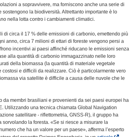
olazioni a sopravvivere, ma forniscono anche una serie di
e sostengono la biodiversità. Altrettanto importante è lo
o nella lotta contro i cambiamenti climatici.
i di circa il 17 % delle emissioni di carbonio, emettendo più
ni anno, circa 7 milioni di ettari di foreste vengono persi a
frono incentivi ai paesi affinché riducano le emissioni senza
base alla quantità di carbonio immagazzinato nelle loro
rati della biomassa (la quantità di materiale vegetale
costosi e difficili da realizzare. Ciò è particolarmente vero
iomassa via satellite è difficile a causa delle nuvole che le
o da membri brasiliani e provenienti da sei paesi europei ha
E. Utilizzando una tecnica chiamata Global Navigation
ione satellitare - riflettometria, GNSS-R), il gruppo ha
sorvolando la foresta. «Se si riesce a misurare la
 numero che ha un valore per un paese», afferma l’esperto
(