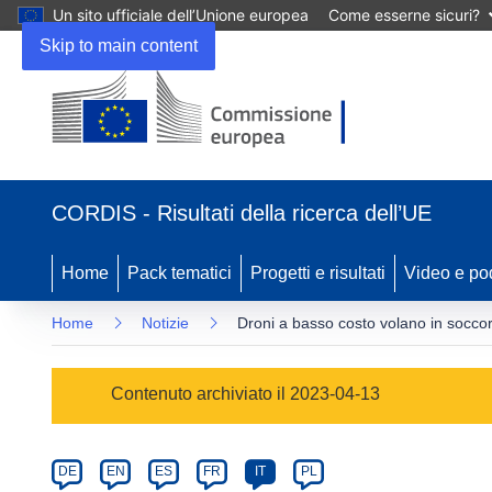
Un sito ufficiale dell’Unione europea
Come esserne sicuri?
Skip to main content
(si
apre
CORDIS - Risultati della ricerca dell’UE
in
una
nuova
Home
Pack tematici
Progetti e risultati
Video e po
finestra)
Home
Notizie
Droni a basso costo volano in socco
Article
Contenuto archiviato il 2023-04-13
Category
Article
DE
EN
ES
FR
IT
PL