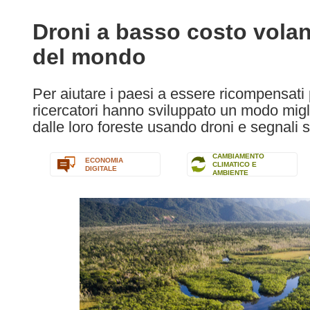
available
in
Droni a basso costo volan
the
del mondo
following
languages:
Per aiutare i paesi a essere ricompensati p
ricercatori hanno sviluppato un modo migl
dalle loro foreste usando droni e segnali sa
CAMBIAMENTO
ECONOMIA
CLIMATICO E
DIGITALE
AMBIENTE