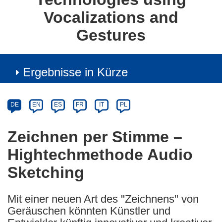
Vocalizations and
Gestures
Ergebnisse in Kürze
Article
Category
Article
DE
EN
ES
FR
IT
PL
available
in
Zeichnen per Stimme –
the
Hightechmethode Audio
following
languages:
Sketching
Mit einer neuen Art des "Zeichnens" von
Geräuschen könnten Künstler und