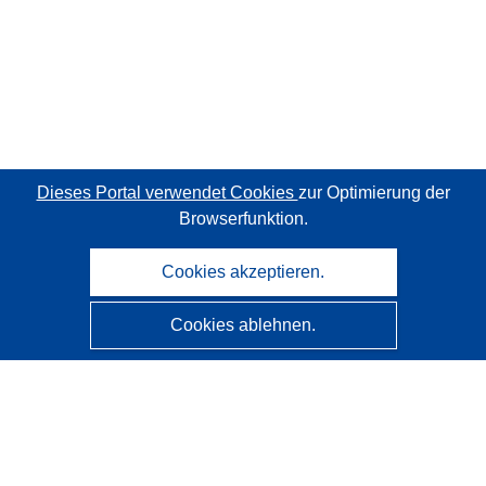
Dieses Portal verwendet Cookies
zur Optimierung der
Browserfunktion.
Cookies akzeptieren.
Cookies ablehnen.
CORDIS - Forschungsergebnisse der EU
Diese Website wird vom
Amt für Veröffentlichungen der
Europäischen Union
verwaltet.