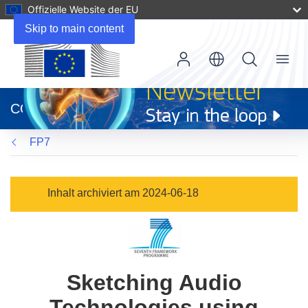
Offizielle Website der EU
Skip to main content
Menu
(öffnet
in
CORDIS
neuem
Fenster)
FP7
Inhalt archiviert am 2024-06-18
Sketching Audio
Technologies using