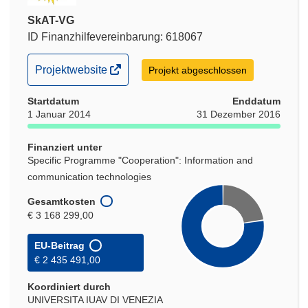
SkAT-VG
ID Finanzhilfevereinbarung: 618067
(öffnet
Projektwebsite
Projekt abgeschlossen
in
Startdatum
neuem
Enddatum
1 Januar 2014
31 Dezember 2016
Fenster)
Finanziert unter
Specific Programme "Cooperation": Information and
communication technologies
Gesamtkosten
€ 3 168 299,00
EU-Beitrag
€ 2 435 491,00
Koordiniert durch
UNIVERSITA IUAV DI VENEZIA