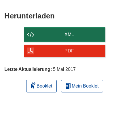
Den
Herunterladen
Inhalt
der
XML
Seite
herunterladen
PDF
Letzte Aktualisierung:
5 Mai 2017
Booklet
Mein Booklet