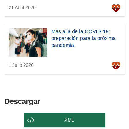
21 Abril 2020
Más allá de la COVID-19:
preparación para la próxima
pandemia
1 Julio 2020
Descargar
Descargar
el
contenido
XML
de