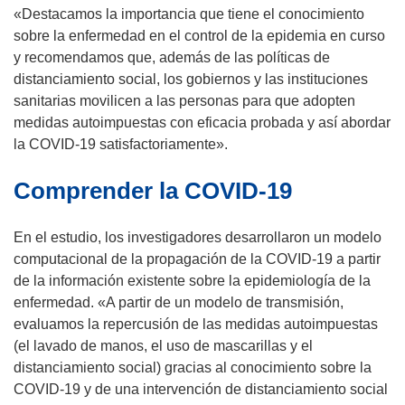
n
s
«Destacamos la importancia que tiene el conocimiento
u
e
sobre la enfermedad en el control de la epidemia en curso
e
a
y recomendamos que, además de las políticas de
v
b
distanciamiento social, los gobiernos y las instituciones
a
r
sanitarias movilicen a las personas para que adopten
v
i
medidas autoimpuestas con eficacia probada y así abordar
e
r
la COVID-19 satisfactoriamente».
n
á
Comprender la COVID-19
t
e
a
n
n
u
En el estudio, los investigadores desarrollaron un modelo
a
n
computacional de la propagación de la COVID-19 a partir
)
a
de la información existente sobre la epidemiología de la
n
enfermedad. «A partir de un modelo de transmisión,
u
evaluamos la repercusión de las medidas autoimpuestas
e
(el lavado de manos, el uso de mascarillas y el
v
distanciamiento social) gracias al conocimiento sobre la
a
COVID-19 y de una intervención de distanciamiento social
v