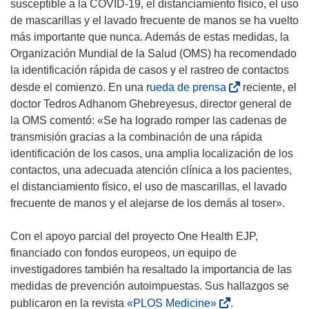
susceptible a la COVID-19, el distanciamiento físico, el uso
de mascarillas y el lavado frecuente de manos se ha vuelto
más importante que nunca. Además de estas medidas, la
Organización Mundial de la Salud (OMS) ha recomendado
la identificación rápida de casos y el rastreo de contactos
(
desde el comienzo. En una
rueda de prensa
reciente, el
s
doctor Tedros Adhanom Ghebreyesus, director general de
e
la OMS comentó: «Se ha logrado romper las cadenas de
a
transmisión gracias a la combinación de una rápida
b
identificación de los casos, una amplia localización de los
r
contactos, una adecuada atención clínica a los pacientes,
i
el distanciamiento físico, el uso de mascarillas, el lavado
r
frecuente de manos y el alejarse de los demás al toser».
á
e
Con el apoyo parcial del proyecto One Health EJP,
n
financiado con fondos europeos, un equipo de
u
investigadores también ha resaltado la importancia de las
n
medidas de prevención autoimpuestas. Sus hallazgos se
a
(
publicaron en la revista
«PLOS Medicine»
.