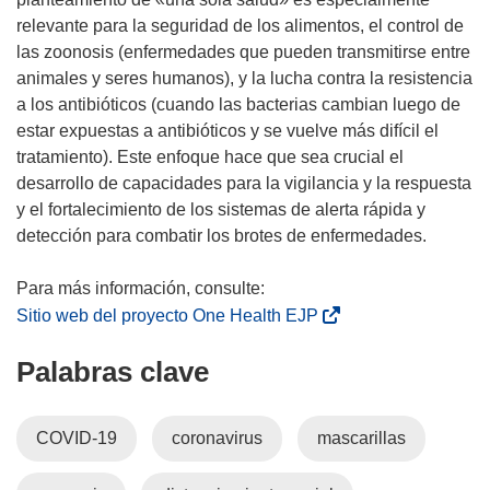
e
relevante para la seguridad de los alimentos, el control de
a
las zoonosis (enfermedades que pueden transmitirse entre
b
animales y seres humanos), y la lucha contra la resistencia
r
a los antibióticos (cuando las bacterias cambian luego de
i
estar expuestas a antibióticos y se vuelve más difícil el
r
tratamiento). Este enfoque hace que sea crucial el
á
desarrollo de capacidades para la vigilancia y la respuesta
e
y el fortalecimiento de los sistemas de alerta rápida y
n
detección para combatir los brotes de enfermedades.
u
n
a
(
Sitio web del proyecto One Health EJP
n
s
Palabras clave
u
e
e
a
v
b
COVID-19
coronavirus
mascarillas
a
r
v
i