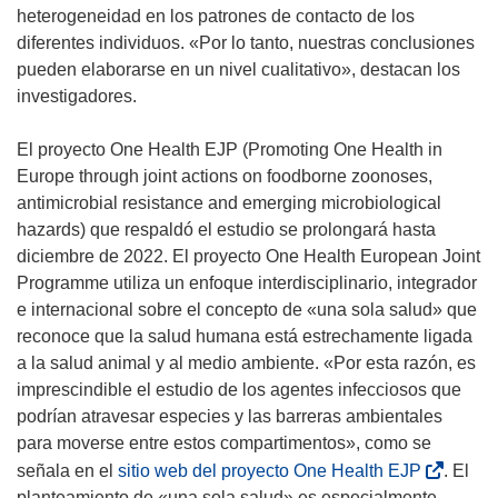
heterogeneidad en los patrones de contacto de los
diferentes individuos. «Por lo tanto, nuestras conclusiones
pueden elaborarse en un nivel cualitativo», destacan los
investigadores.
El proyecto One Health EJP (Promoting One Health in
Europe through joint actions on foodborne zoonoses,
antimicrobial resistance and emerging microbiological
hazards) que respaldó el estudio se prolongará hasta
diciembre de 2022. El proyecto One Health European Joint
Programme utiliza un enfoque interdisciplinario, integrador
e internacional sobre el concepto de «una sola salud» que
reconoce que la salud humana está estrechamente ligada
a la salud animal y al medio ambiente. «Por esta razón, es
imprescindible el estudio de los agentes infecciosos que
podrían atravesar especies y las barreras ambientales
para moverse entre estos compartimentos», como se
(
señala en el
sitio web del proyecto One Health EJP
. El
s
planteamiento de «una sola salud» es especialmente