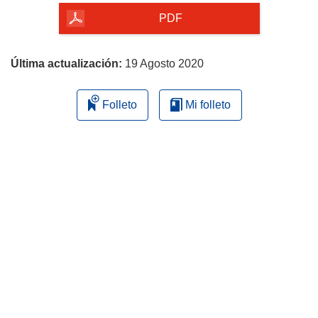
la
PDF
página
Última actualización:
19 Agosto 2020
Folleto
Mi folleto