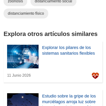
zoonosis
distanciamiento social
e
r
n
á
t
e
distanciamiento físico
a
n
n
u
a
n
Explora otros artículos similares
)
a
n
u
Explorar los pilares de los
e
sistemas sanitarios flexibles
v
a
v
11 Junio 2026
e
n
t
a
Estudio sobre la gripe de los
n
murciélagos arroja luz sobre
a