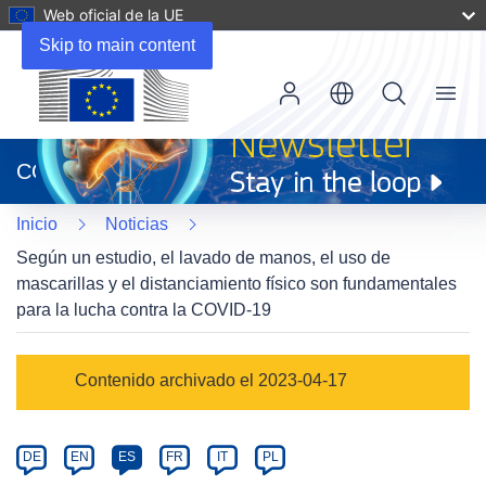
Web oficial de la UE
Skip to main content
Menu
(se
abrirá
CORDIS
en
una
Inicio
Noticias
nueva
ventana)
Según un estudio, el lavado de manos, el uso de
mascarillas y el distanciamiento físico son fundamentales
para la lucha contra la COVID-19
Article
Contenido archivado el 2023-04-17
Category
Article
DE
EN
ES
FR
IT
PL
available