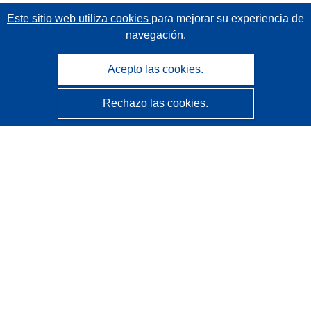
Este sitio web utiliza cookies
para mejorar su experiencia de
navegación.
Acepto las cookies.
Rechazo las cookies.
CORDIS - Resultados de investigaciones de la UE
La
Oficina de Publicaciones de la Unión Europea
gestiona este sitio web.
Accesibilidad
Clasificación semiautomática de proyectos - Declaración
de explicabilidad
Póngase en contacto