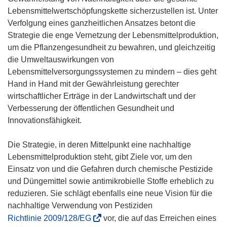
n
Lebensmittelwertschöpfungskette sicherzustellen ist. Unter
e
Verfolgung eines ganzheitlichen Ansatzes betont die
t
Strategie die enge Vernetzung der Lebensmittelproduktion,
i
um die Pflanzengesundheit zu bewahren, und gleichzeitig
n
die Umweltauswirkungen von
n
Lebensmittelversorgungssystemen zu mindern – dies geht
e
Hand in Hand mit der Gewährleistung gerechter
u
wirtschaftlicher Erträge in der Landwirtschaft und der
e
Verbesserung der öffentlichen Gesundheit und
m
Innovationsfähigkeit.
F
e
Die Strategie, in deren Mittelpunkt eine nachhaltige
n
Lebensmittelproduktion steht, gibt Ziele vor, um den
s
Einsatz von und die Gefahren durch chemische Pestizide
t
und Düngemittel sowie antimikrobielle Stoffe erheblich zu
e
reduzieren. Sie schlägt ebenfalls eine neue Vision für die
r
nachhaltige Verwendung von Pestiziden
)
(
Richtlinie 2009/128/EG
vor, die auf das Erreichen eines