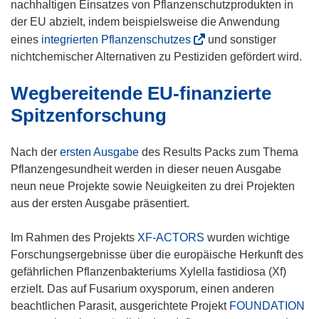
ö
nachhaltigen Einsatzes von Pflanzenschutzprodukten in
f
der EU abzielt, indem beispielsweise die Anwendung
f
(
eines
integrierten Pflanzenschutzes
und sonstiger
n
ö
nichtchemischer Alternativen zu Pestiziden gefördert wird.
e
f
Wegbereitende EU-finanzierte
t
f
i
n
Spitzenforschung
n
e
n
t
Nach der
ersten Ausgabe
des Results Packs zum Thema
e
i
Pflanzengesundheit werden in dieser neuen Ausgabe
u
n
neun neue Projekte sowie Neuigkeiten zu drei Projekten
e
n
aus der ersten Ausgabe präsentiert.
m
e
F
u
Im Rahmen des Projekts
XF-ACTORS
wurden wichtige
e
e
Forschungsergebnisse über die europäische Herkunft des
n
m
gefährlichen Pflanzenbakteriums Xylella fastidiosa (Xf)
s
F
erzielt. Das auf Fusarium oxysporum, einen anderen
t
e
beachtlichen Parasit, ausgerichtete Projekt
FOUNDATION
e
n