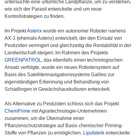
untersuchte eine urtümliche Landpflanze, um zu verstehen,
r
s
wie sich der Parasit entwickelte und um neue
)
t
Kontrollstrategien zu finden.
e
r
Im Projekt
Asterix
wurde ein autonomer Roboter namens
)
AX-1 (ehemals Asterix) entwickelt, der den Einsatz von
Pestiziden verringert und gleichzeitig die Rentabilität in der
Landwirtschaft steigert. Im Rahmen des Projekts
GREENPATROL
, das ebenfalls einen technologischen
Ansatz verfolgte, wurde ein neues Robotersystem auf
Basis des Satellitennavigationssystems Galileo zur
eigenständigen Erkennung und Behandlung von
Schädlingen in Gewächshauskulturen entwickelt.
Als Alternative zu Pestiziden schloss sich das Projekt
ChemPrime
mit Agrartechnologie-Unternehmen
zusammen, um die Übernahme einer
Pflanzenschutzstrategie auf Basis chemischer Priming-
Stoffe von Pflanzen zu ermöglichen.
Lipofabrik
entwickelte