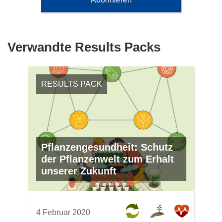
n
und
e
Umweltschutz
t
i
Verwandte Results Packs
n
n
e
RESULTS PACK
u
e
m
F
e
Pflanzengesundheit: Schutz
n
der Pflanzenwelt zum Erhalt
s
unserer Zukunft
t
e
r
)
4 Februar 2020