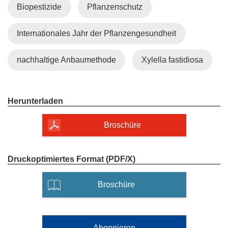
Biopestizide
Pflanzenschutz
Internationales Jahr der Pflanzengesundheit
nachhaltige Anbaumethode
Xylella fastidiosa
Druckausgabe
Herunterladen
bestellen
bei
Broschüre
Pflanzengesundheit:
Gesunde
Pflanzen
und
Download
Druckoptimiertes Format (PDF/X)
Umweltschutz
der
PDF-
(
Broschüre
Ausgabe
ö
von
Pflanzengesundheit:
f
Gesunde
f
Pflanzen
Abonnieren