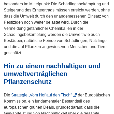
n
besonders im Mittelpunkt: Die Schädlingsbekämpfung und
e
Steigerung des Ernteertrags müssen erreicht werden, ohne
t
dass die Umwelt durch den unangemessenen Einsatz von
i
Pestiziden noch weiter belastet wird. Durch die
n
Vermeidung gefährlicher Chemikalien in der
n
Schädlingsbekämpfung werden die Umwelt wie auch
e
Bestäuber, natürliche Feinde von Schädlingen, Nützlinge
u
und die auf Pflanzen angewiesenen Menschen und Tiere
e
geschützt.
m
Hin zu einem nachhaltigen und
F
e
umweltverträglichen
n
Pflanzenschutz
s
t
(
Die
Strategie „Vom Hof auf den Tisch“
e
der Europäischen
ö
Kommission, ein fundamentaler Bestandteil des
r
f
europäischen grünen Deals, gründet darauf, dass die
)
f
Gewährleistung von Nachhaltigkeit über die gesamte