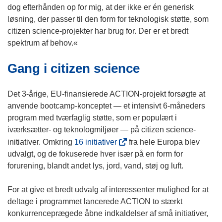
w
o
dog efterhånden op for mig, at der ikke er én generisk
)
w
løsning, der passer til den form for teknologisk støtte, som
)
citizen science-projekter har brug for. Der er et bredt
spektrum af behov.«
Gang i citizen science
Det 3-årige, EU-finansierede ACTION-projekt forsøgte at
anvende bootcamp-konceptet — et intensivt 6-måneders
program med tværfaglig støtte, som er populært i
iværksætter- og teknologmiljøer — på citizen science-
(
initiativer. Omkring
16 initiativer
fra hele Europa blev
o
udvalgt, og de fokuserede hver især på en form for
p
forurening, blandt andet lys, jord, vand, støj og luft.
e
n
For at give et bredt udvalg af interessenter mulighed for at
s
deltage i programmet lancerede ACTION to stærkt
i
konkurrenceprægede åbne indkaldelser af små initiativer,