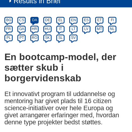
Results in Brief
Article
Category
Article
BG
CS
DA
DE
EL
EN
ES
ET
FI
available
FR
GA
HR
HU
IT
LT
LV
MT
NL
in
PL
PT
RO
SK
SL
SV
the
following
En bootcamp-model, der
languages:
sætter skub i
borgervidenskab
Et innovativt program til uddannelse og
mentoring har givet plads til 16 citizen
science-initiativer over hele Europa og
givet arrangører erfaringer med, hvordan
denne type projekter bedst støttes.