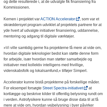
n
og dette resulterede i, at de udvalgte fik finansiering fra
n
Kommissionen.
e
w
(
Kernen i projektet var
ACTION Accelerator
, som var et
w
o
skræddersyet program udviklet af projektets partnere for at
i
p
yde hvert af udvalgte initiativer finansiering, uddannelse,
n
e
mentoring og adgang til digitale værktøjer.
d
n
o
s
»Vi ville samtidig gerne fra projekterne få mere at vide om,
w
i
hvordan digitale teknologier bedst kan støtte denne form
)
n
for arbejde, især hvordan man støtter samarbejde og
n
initiativer med kollektiv intelligens med frivillige,
e
videnskabsfolk og lokalsamfund,« tilføjer Simperl.
w
w
Accelerator kunne bistå projekterne på forskellige måder.
i
(
For eksempel forsøgte
Street Spectra-initiativet
at
n
o
kortlægge og beskrive kilder til offentlig belysning rundt om
d
p
i verden. Astrofysikere kunne så bruge disse data til at få
o
e
mere at vide om, hvordan vejbelysning i byer påvirker