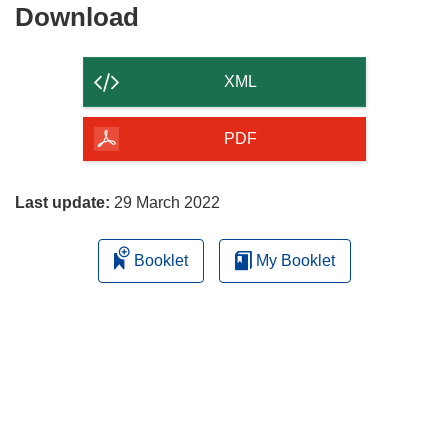
Download
Download
the
content
XML
of
the
PDF
page
Last update:
29 March 2022
Booklet
My Booklet