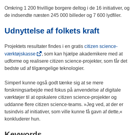
p
n
e
Omkring 1 200 frivillige borgere deltog i de 16 initiativer, og
n
n
de indsendte næsten 245 000 billeder og 7 600 lydfiler.
e
s
Udnyttelse af folkets kraft
w
i
w
n
i
n
Projektets resultater findes i en gratis
citizen science-
n
e
(
værktøjskasse
, som kan hjælpe akademikere med at
d
w
o
udforme og realisere citizen science-projekter, som får det
o
w
p
bedste ud af tilgængelige teknologier.
w
i
e
)
n
n
Simperl kunne også godt tænke sig at se mere
d
s
forskningsarbejde med fokus på anvendelse af digitale
o
i
værktøjer til at opskalere citizen science-projekter og
w
n
uddanne flere citizen science-teams. »Jeg ved, at der er
)
n
tusindvis af initiativer, som ville kunne få gavn af dette,«
e
konkluderer hun.
w
Keywords
w