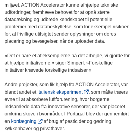
w
n
miljøet. ACTION Accelerator kunne afhjælpe tekniske
)
s
udfordringer, fremhæve behovet for at opnå større
i
datadækning og udbrede kendskabet til potentielle
n
problemer med databeskyttelse, som for eksempel risikoen
n
for, at frivillige utilsigtet sender oplysninger om deres
e
placering og bevægelser, når de uploader data.
w
w
»Det er bare et af eksemplerne på det arbejde, vi gjorde for
i
at hjælpe initiativerne,« siger Simperl. »Forskellige
n
initiativer krævede forskellige indsatser.«
d
o
Andre projekter, som fik hjælp fra ACTION Accelerator, var
w
(
blandt andet et
italiensk eksperiment
, som målte træers
)
o
evne til at absorbere luftforurening, hvor borgerne
p
indsamlede data fra innovative sensorer, der var placeret
e
omkring skove i byområder. I Portugal blev der gennemført
n
(
en
kortlægning
af brug af pesticider og gødning i
s
o
køkkenhaver og privathaver.
i