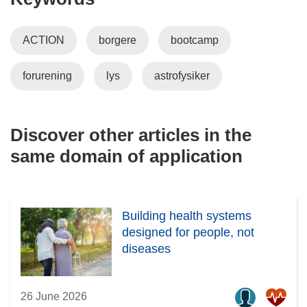
i
n
ACTION
borgere
bootcamp
d
o
forurening
lys
astrofysiker
w
)
Discover other articles in the
same domain of application
Building health systems
designed for people, not
diseases
26 June 2026