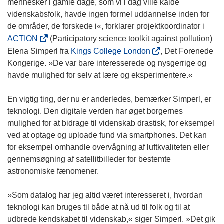
mennesker i gamle dage, som vi i dag ville kalde
videnskabsfolk, havde ingen formel uddannelse inden for
de områder, de forskede i«, forklarer projektkoordinator i
(
ACTION
(Participatory science toolkit against pollution)
o
(
Elena Simperl fra
Kings College London
, Det Forenede
p
o
Kongerige. »De var bare interesserede og nysgerrige og
e
p
havde mulighed for selv at lære og eksperimentere.«
n
e
s
n
En vigtig ting, der nu er anderledes, bemærker Simperl, er
i
s
teknologi. Den digitale verden har øget borgernes
n
i
mulighed for at bidrage til videnskab drastisk, for eksempel
n
n
ved at optage og uploade fund via smartphones. Det kan
e
n
for eksempel omhandle overvågning af luftkvaliteten eller
w
e
gennemsøgning af satellitbilleder for bestemte
w
w
astronomiske fænomener.
i
w
n
i
»Som datalog har jeg altid været interesseret i, hvordan
d
n
teknologi kan bruges til både at nå ud til folk og til at
o
d
udbrede kendskabet til videnskab,« siger Simperl. »Det gik