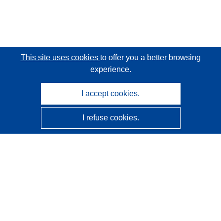
This site uses cookies
to offer you a better browsing
experience.
I accept cookies.
I refuse cookies.
CORDIS - EU research results
This website is managed by the
Publications Office of the
European Union
Accessibility
Semi-Automatic Project Classification - Explainability