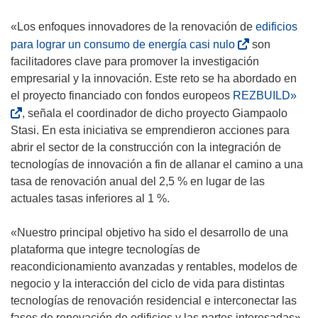
i
r
«Los enfoques innovadores de la renovación de
edificios
á
(
para lograr un consumo de energía casi nulo
son
e
s
facilitadores clave para promover la investigación
n
e
empresarial y la innovación. Este reto se ha abordado en
u
a
(
el proyecto financiado con fondos europeos
REZBUILD»
n
b
s
, señala el coordinador de dicho proyecto Giampaolo
a
r
e
Stasi. En esta iniciativa se emprendieron acciones para
n
i
a
abrir el sector de la construcción con la integración de
u
r
b
tecnologías de innovación a fin de allanar el camino a una
e
á
r
tasa de renovación anual del 2,5 % en lugar de las
v
e
i
actuales tasas inferiores al 1 %.
a
n
r
v
u
á
«Nuestro principal objetivo ha sido el desarrollo de una
e
n
e
plataforma que integre tecnologías de
n
a
n
reacondicionamiento avanzadas y rentables, modelos de
t
n
u
negocio y la interacción del ciclo de vida para distintas
a
u
n
tecnologías de renovación residencial e interconectar las
n
e
a
fases de renovación de edificios y las partes interesadas»,