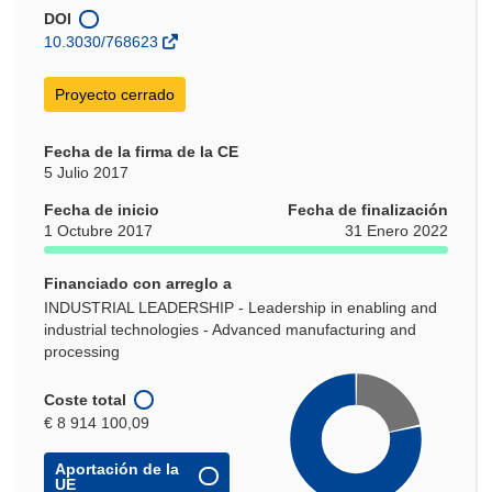
una
DOI
nueva
10.3030/768623
ventana)
Proyecto cerrado
Fecha de la firma de la CE
5 Julio 2017
Fecha de inicio
Fecha de finalización
1 Octubre 2017
31 Enero 2022
Financiado con arreglo a
INDUSTRIAL LEADERSHIP - Leadership in enabling and
industrial technologies - Advanced manufacturing and
processing
Coste total
€ 8 914 100,09
Aportación de la
UE