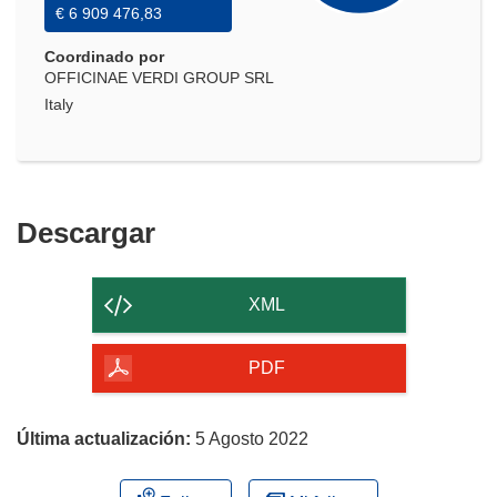
€ 6 909 476,83
Coordinado por
OFFICINAE VERDI GROUP SRL
Italy
Descargar
Descargar
el
contenido
XML
de
la
PDF
página
Última actualización:
5 Agosto 2022