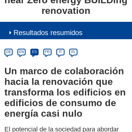
near Zero energy BUILDing
renovation
Resultados resumidos
Article
Category
Article
DE
EN
ES
FR
IT
PL
available
in
Un marco de colaboración
the
hacia la renovación que
following
languages:
transforma los edificios en
edificios de consumo de
energía casi nulo
El potencial de la sociedad para abordar