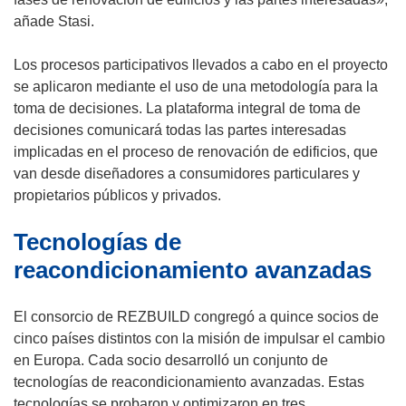
a
v
n
añade Stasi.
)
a
u
v
e
Los procesos participativos llevados a cabo en el proyecto
e
v
se aplicaron mediante el uso de una metodología para la
n
a
toma de decisiones. La plataforma integral de toma de
t
v
decisiones comunicará todas las partes interesadas
a
e
implicadas en el proceso de renovación de edificios, que
n
n
van desde diseñadores a consumidores particulares y
a
t
propietarios públicos y privados.
)
a
Tecnologías de
n
a
reacondicionamiento avanzadas
)
El consorcio de REZBUILD congregó a quince socios de
cinco países distintos con la misión de impulsar el cambio
en Europa. Cada socio desarrolló un conjunto de
tecnologías de reacondicionamiento avanzadas. Estas
tecnologías se probaron y optimizaron en tres