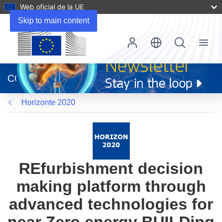
Web oficial de la UE
Skip to main content
Menu
(se
abrirá
CORDIS
en
una
Horizonte 2020
nueva
ventana)
REfurbishment decision
making platform through
advanced technologies for