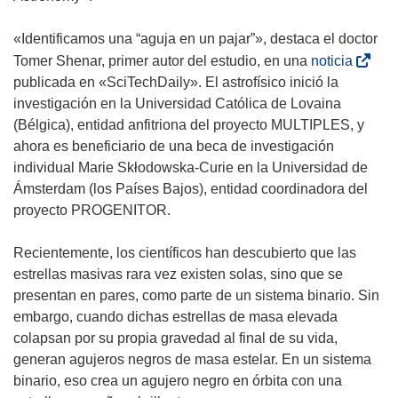
e
a
«Identificamos una “aguja en un pajar”», destaca el doctor
b
(
Tomer Shenar, primer autor del estudio, en una
noticia
r
s
publicada en «SciTechDaily». El astrofísico inició la
i
e
investigación en la Universidad Católica de Lovaina
r
a
(Bélgica), entidad anfitriona del proyecto MULTIPLES, y
á
b
ahora es beneficiario de una beca de investigación
e
r
individual Marie Skłodowska-Curie en la Universidad de
n
i
Ámsterdam (los Países Bajos), entidad coordinadora del
u
r
proyecto PROGENITOR.
n
á
a
e
Recientemente, los científicos han descubierto que las
n
n
estrellas masivas rara vez existen solas, sino que se
u
u
presentan en pares, como parte de un sistema binario. Sin
e
n
embargo, cuando dichas estrellas de masa elevada
v
a
colapsan por su propia gravedad al final de su vida,
a
n
generan agujeros negros de masa estelar. En un sistema
v
u
binario, eso crea un agujero negro en órbita con una