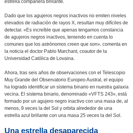
e
e
estrella compañera brillante.
n
v
t
a
Dado que los agujeros negros inactivos no emiten niveles
a
v
elevados de radiación de rayos X, resultan muy difíciles de
n
e
detectar. «Es increíble que apenas tengamos constancia
a
n
de agujeros negros inactivos, teniendo en cuenta lo
)
t
comunes que los astrónomos creen que son», comenta en
a
la noticia el doctor Pablo Marchant, coautor de la
n
Universidad Católica de Lovaina.
a
)
Ahora, tras seis años de observaciones con el Telescopio
Muy Grande del Observatorio Europeo Austral, el equipo
ha logrado identificar un sistema binario en nuestra galaxia
vecina. El sistema binario, denominado «VFTS 243», está
formado por un agujero negro inactivo con una masa de, al
menos, 9 veces la del Sol y orbita alrededor de una
estrella azul brillante con una masa 25 veces la del Sol.
Una estrella desaparecida