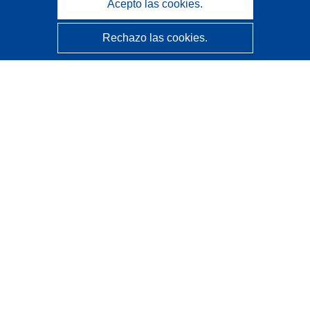
Acepto las cookies.
Rechazo las cookies.
CORDIS - Resultados de investigaciones de la UE
La
Oficina de Publicaciones de la Unión Europea
gestiona este sitio web.
Accesibilidad
Clasificación semiautomática de proyectos - Declaración
de explicabilidad
Póngase en contacto
Contacto con Help Desk
Preguntas más frecuentes
(y sus respuestas)