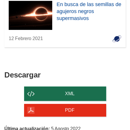
En busca de las semillas de
agujeros negros
supermasivos
12 Febrero 2021
Descargar
Descargar
el
contenido
XML
de
la
PDF
página
Última actualización:
5 Agosto 2022