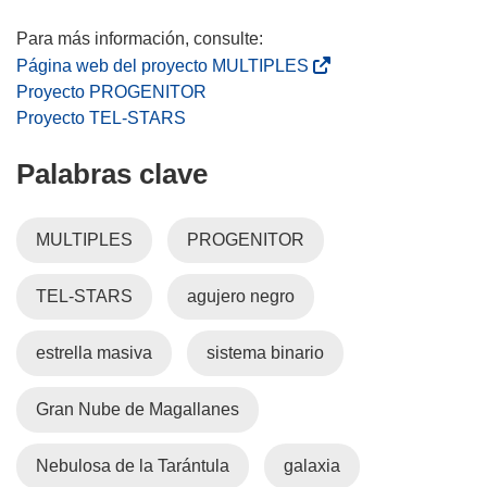
(
Página web del proyecto MULTIPLES
s
Proyecto PROGENITOR
e
Proyecto TEL-STARS
a
Palabras clave
b
r
i
MULTIPLES
PROGENITOR
r
á
TEL-STARS
agujero negro
e
n
u
estrella masiva
sistema binario
n
a
Gran Nube de Magallanes
n
u
Nebulosa de la Tarántula
galaxia
e