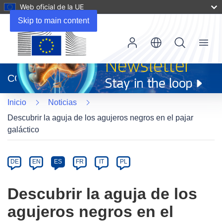
Web oficial de la UE
Skip to main content
Menu
(se
abrirá
CORDIS
en
una
Inicio
Noticias
nueva
ventana)
Descubrir la aguja de los agujeros negros en el pajar
galáctico
Article
Category
Article
DE
EN
ES
FR
IT
PL
available
in
Descubrir la aguja de los
the
agujeros negros en el
following
languages: