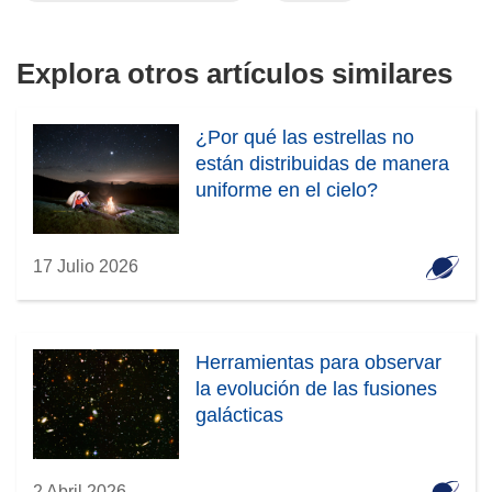
v
a
Explora otros artículos similares
v
e
n
¿Por qué las estrellas no
t
están distribuidas de manera
a
uniforme en el cielo?
n
a
)
17 Julio 2026
Herramientas para observar
la evolución de las fusiones
galácticas
2 Abril 2026